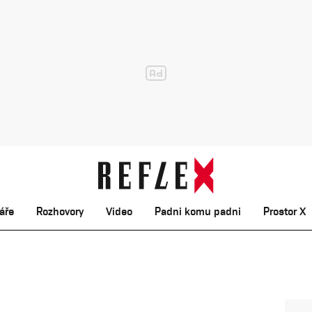
áře
Rozhovory
Video
Padni komu padni
Prostor X