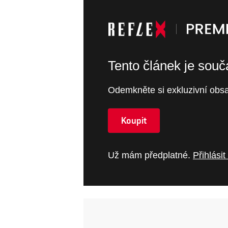
Tento článek je sou
Odemkněte si exkluzivní obsa
Koupit
Už mám předplatné.
Přihlásit