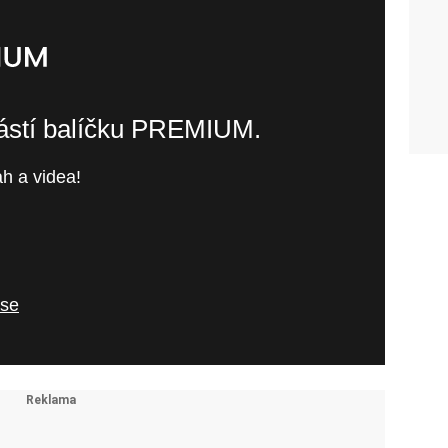
částí balíčku PREMIUM.
h a videa!
 se