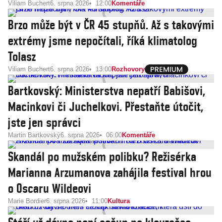
Viliam Buchert
6. srpna 2026
12:00
Komentáře
Brzo může být v ČR 45 stupňů. Až s takovými
extrémy jsme nepočítali, říká klimatolog
Tolasz
Viliam Buchert
6. srpna 2026
13:00
Rozhovory
Bartkovský: Ministerstva nepatří Babišovi,
Macinkovi či Juchelkovi. Přestaňte útočit,
jste jen správci
Martin Bartkovský
6. srpna 2026
06:00
Komentáře
Skandál po mužském polibku? Režisérka
Marianna Arzumanova zahájila festival hrou
o Oscaru Wildeovi
Marie Bordier
6. srpna 2026
11:00
Kultura