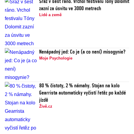
Sraz v šest ráno. Vrchol festivalu Tóny Dolomit
zazní za úsvitu ve 3000 metrech
Lidé a země
Nenápadný jed: Co je (a co není) misogynie?
Moje Psychologie
80 % čistoty, 2 % námahy. Stojan na kolo
Gearrista automaticky vyčistí řetěz po každé
jízdě
Živě.cz