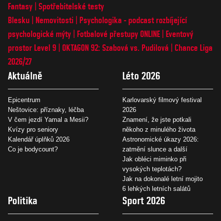
Fantasy
Spotřebitelské testy
Blesku
Nemovitosti
Psychologika - podcast rozbíjející
psychologické mýty
Fotbalové přestupy ONLINE
Eventový
prostor Level 9
OKTAGON 92: Szabová vs. Pudilová
Chance Liga
2026/27
Aktuálně
Léto 2026
Epicentrum
Karlovarský filmový festival
Neštovice: příznaky, léčba
2026
V čem jezdí Yamal a Mesii?
Znamení, že jste potkali
Kvízy pro seniory
někoho z minulého života
Kalendář úplňků 2026
Astronomické úkazy 2026:
Co je bodycount?
zatmění slunce a další
Jak obléci miminko při
vysokých teplotách?
Jak na dokonalé letní mojito
6 lehkých letních salátů
Politika
Sport 2026