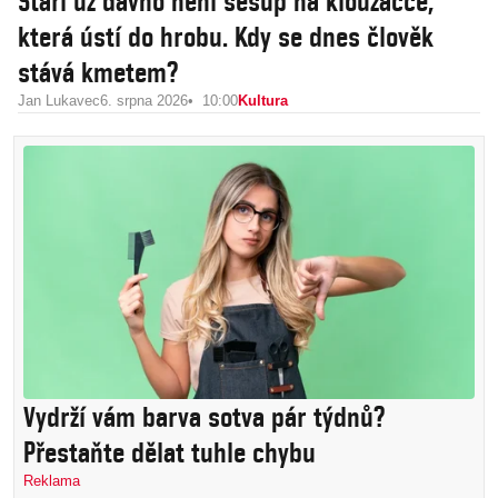
Stáří už dávno není sešup na klouzačce,
která ústí do hrobu. Kdy se dnes člověk
stává kmetem?
Jan Lukavec
6. srpna 2026
10:00
Kultura
Vydrží vám barva sotva pár týdnů?
Přestaňte dělat tuhle chybu
Reklama