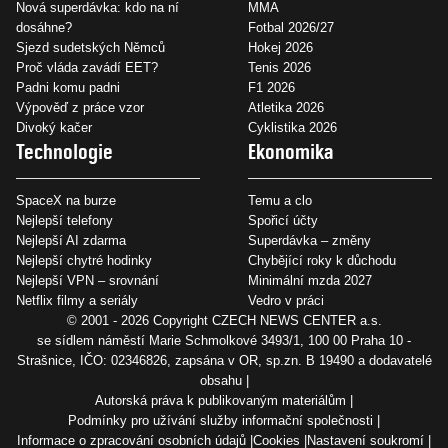
Nová superdávka: kdo na ní
MMA
dosáhne?
Fotbal 2026/27
Sjezd sudetských Němců
Hokej 2026
Proč vláda zavádí EET?
Tenis 2026
Padni komu padni
F1 2026
Výpověď z práce vzor
Atletika 2026
Divoký kačer
Cyklistika 2026
Technologie
Ekonomika
SpaceX na burze
Temu a clo
Nejlepší telefony
Spořicí účty
Nejlepší AI zdarma
Superdávka – změny
Nejlepší chytré hodinky
Chybějící roky k důchodu
Nejlepší VPN – srovnání
Minimální mzda 2027
Netflix filmy a seriály
Vedro v práci
© 2001 - 2026 Copyright
CZECH NEWS CENTER a.s.
se sídlem náměstí Marie Schmolkové 3493/1, 100 00 Praha 10 -
Strašnice, IČO: 02346826, zapsána v OR, sp.zn. B 19490 a dodavatelé
obsahu
Autorská práva k publikovaným materiálům
Podmínky pro užívání služby informační společnosti
Informace o zpracování osobních údajů
Cookies
Nastavení soukromí