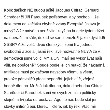
Kolik dalších NE budou ještě Jacques Chirac, Gerhard
Schröder či Jiří Paroubek potřebovat, aby pochopili, že
dokument od začátku chybně zvaný Evropská ústava je
mrtvý? A že mrtvého neoživíte, když ho budete týden držet
na operačním sále, dokud se sám nerozloží jako kdysi lídři
SSSR? A že voliči dvou členských zemí EU
jednou,
svobodně
a zcela
jasně
řekli své nezvratné NE? A že v
demokracii jsme voliči MY a ONI mají jen vykonávat naši
vůli, ne obráceně? Soudě podle jejich reakcí, že nákladná
ratifikace musí pokračovat navzdory všemu a všem,
protože pár voličů přece nepohřbí
jejich
dítě, zřejmě
hodně dlouho. Možná tak dlouho, dokud nebudou Chirac,
Schröder či Paroubek sami ve svých zemích politicky
stejně mrtví jako euroústava. Agónie nás bude stát jen
stovky miliónů eur, které…. Které, jak by řekl Vladimír