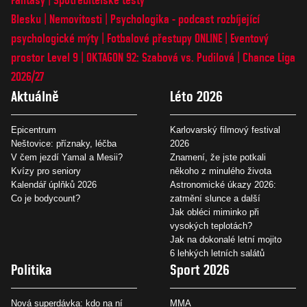
Blesku
Nemovitosti
Psychologika - podcast rozbíjející
psychologické mýty
Fotbalové přestupy ONLINE
Eventový
prostor Level 9
OKTAGON 92: Szabová vs. Pudilová
Chance Liga
2026/27
Aktuálně
Léto 2026
Epicentrum
Karlovarský filmový festival
Neštovice: příznaky, léčba
2026
V čem jezdí Yamal a Mesii?
Znamení, že jste potkali
Kvízy pro seniory
někoho z minulého života
Kalendář úplňků 2026
Astronomické úkazy 2026:
Co je bodycount?
zatmění slunce a další
Jak obléci miminko při
vysokých teplotách?
Jak na dokonalé letní mojito
6 lehkých letních salátů
Politika
Sport 2026
Nová superdávka: kdo na ní
MMA