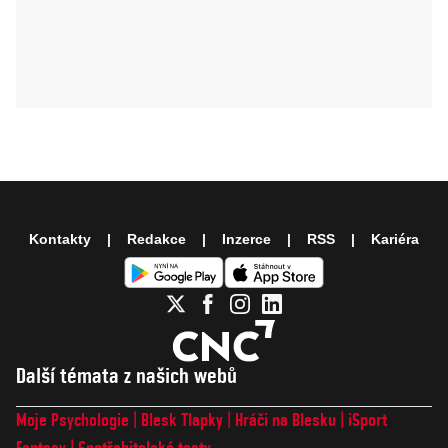
Kontakty
Redakce
Inzerce
RSS
Kariéra
Další témata z našich webů
Moje Psychologie
Blesk Tlapky
Hráči na Blesku
iSport
Fantasy
Spotřebitelské testy