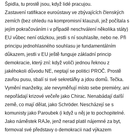
Špidla, tu prostě jsou, když lidé pracujou.
Zastavení ratifikace euroústavy ve zbývajících členských
zemích (bez ohledu na kompromisní klauzuli, jež počítala s
jejím pokračováním i v případě neschválení několika státy)
EU vůbec není otázkou, jestli s ní souhlasíte, nebo ne. Při
principu jednohlasného souhlasu je fundamentálním
důkazem, jestli v EU ještě funguje základní princip
demokracie, který zní: když voliči jednou řeknou z
jakéhokoli důvodu NE, neptají se politici PROČ. Prostě
zavřou pusu, sbalí si své sekretářky a jdou domů. Tečka.
Vymění manželky, ale nevyměňují místo sebe premiéry, ani
nepořádají krizové večeře jako Chirac. Nenabádají další
země, co mají dělat, jako Schröder. Nescházejí se s
komunisty jako Paroubek (i když u něj je to pochopitelné.
Jako náměstek RAJe, jenž nerad platil nájemné za byt,
formoval své představy o demokracii nad výkazem