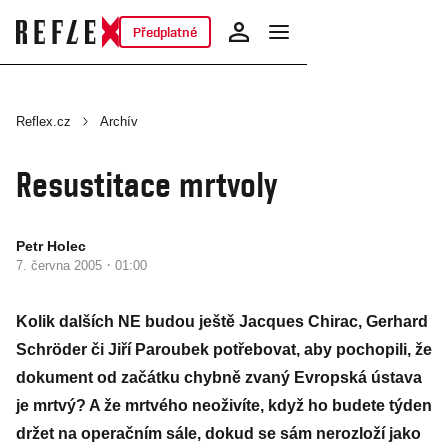
Předplatné
Reflex.cz
Archív
Resustitace mrtvoly
Petr Holec
·
7. června 2005
01:00
Kolik dalších NE budou ještě Jacques Chirac, Gerhard
Schröder či Jiří Paroubek potřebovat, aby pochopili, že
dokument od začátku chybně zvaný Evropská ústava
je mrtvý? A že mrtvého neoživíte, když ho budete týden
držet na operačním sále, dokud se sám nerozloží jako