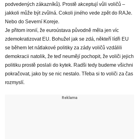
podvedených zákazníků). Prostě akceptují vůli voličů –
jakkoli může být zvůlná. Cokoli jiného vede zpět do RAJe.
Nebo do Severní Koreje.
Je přitom ironií, že euroústava původně měla jen víc
zdemokratizovat EU. Bohužel jak se zdá, někteří lídři EU
se během let nátlakové politiky za zády voličů vzdálili
demokracii natolik, že teď neumějí pochopit, že voliči jejich
politiku prostě poslali do kytek. Radši tedy budeme všichni
pokračovat, jako by se nic nestalo. Třeba si to voliči za čas
rozmyslí.