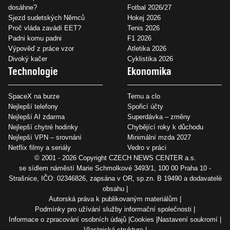
dosáhne?
Fotbal 2026/27
Sjezd sudetských Němců
Hokej 2026
Proč vláda zavádí EET?
Tenis 2026
Padni komu padni
F1 2026
Výpověď z práce vzor
Atletika 2026
Divoký kačer
Cyklistika 2026
Technologie
Ekonomika
SpaceX na burze
Temu a clo
Nejlepší telefony
Spořicí účty
Nejlepší AI zdarma
Superdávka – změny
Nejlepší chytré hodinky
Chybějící roky k důchodu
Nejlepší VPN – srovnání
Minimální mzda 2027
Netflix filmy a seriály
Vedro v práci
© 2001 - 2026 Copyright
CZECH NEWS CENTER a.s.
se sídlem náměstí Marie Schmolkové 3493/1, 100 00 Praha 10 -
Strašnice, IČO: 02346826, zapsána v OR, sp.zn. B 19490 a dodavatelé
obsahu
Autorská práva k publikovaným materiálům
Podmínky pro užívání služby informační společnosti
Informace o zpracování osobních údajů
Cookies
Nastavení soukromí
Vlastnická struktura