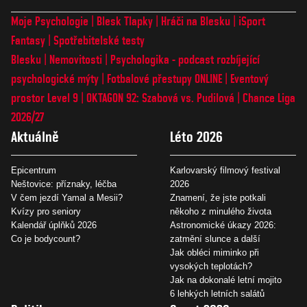
Moje Psychologie
Blesk Tlapky
Hráči na Blesku
iSport
Fantasy
Spotřebitelské testy
Blesku
Nemovitosti
Psychologika - podcast rozbíjející
psychologické mýty
Fotbalové přestupy ONLINE
Eventový
prostor Level 9
OKTAGON 92: Szabová vs. Pudilová
Chance Liga
2026/27
Aktuálně
Léto 2026
Epicentrum
Karlovarský filmový festival
Neštovice: příznaky, léčba
2026
V čem jezdí Yamal a Mesii?
Znamení, že jste potkali
Kvízy pro seniory
někoho z minulého života
Kalendář úplňků 2026
Astronomické úkazy 2026:
Co je bodycount?
zatmění slunce a další
Jak obléci miminko při
vysokých teplotách?
Jak na dokonalé letní mojito
6 lehkých letních salátů