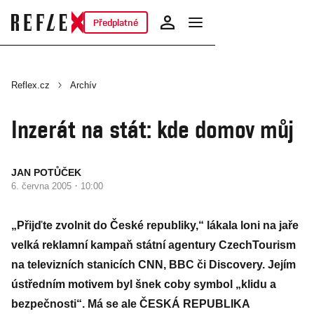
Předplatné
Reflex.cz
Archív
Inzerát na stát: kde domov můj
JAN POTŮČEK
·
6. června 2005
10:00
„Přijďte zvolnit do České republiky,“ lákala loni na jaře
velká reklamní kampaň státní agentury CzechTourism
na televizních stanicích CNN, BBC či Discovery. Jejím
ústředním motivem byl šnek coby symbol „klidu a
bezpečnosti“. Má se ale ČESKÁ REPUBLIKA