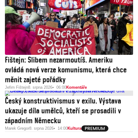
Fištejn: Slibem nezarmoutíš. Ameriku
ovládá nová verze komunismu, která chce
měnit zajeté pořádky
Jefim Fištejn
8. srpna 2026
06:00
Komentáře
Český konstruktivismus v exilu. Výstava
ukazuje díla umělců, kteří se prosadili v
západním Německu
Marek Gregor
8. srpna 2026
14:00
Kultura