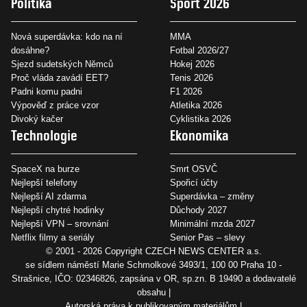
Politika
Sport 2026
Nová superdávka: kdo na ní
MMA
dosáhne?
Fotbal 2026/27
Sjezd sudetských Němců
Hokej 2026
Proč vláda zavádí EET?
Tenis 2026
Padni komu padni
F1 2026
Výpověď z práce vzor
Atletika 2026
Divoký kačer
Cyklistika 2026
Technologie
Ekonomika
SpaceX na burze
Smrt OSVČ
Nejlepší telefony
Spořicí účty
Nejlepší AI zdarma
Superdávka – změny
Nejlepší chytré hodinky
Důchody 2027
Nejlepší VPN – srovnání
Minimální mzda 2027
Netflix filmy a seriály
Senior Pas – slevy
© 2001 - 2026 Copyright
CZECH NEWS CENTER a.s.
se sídlem náměstí Marie Schmolkové 3493/1, 100 00 Praha 10 -
Strašnice, IČO: 02346826, zapsána v OR, sp.zn. B 19490 a dodavatelé
obsahu
Autorská práva k publikovaným materiálům