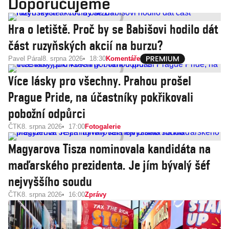
Doporučujeme
Hra o letiště. Proč by se Babišovi hodilo dát
část ruzyňských akcií na burzu?
Pavel Páral
8. srpna 2026
18:30
Komentáře
Více lásky pro všechny. Prahou prošel
Prague Pride, na účastníky pokřikovali
pobožní odpůrci
ČTK
8. srpna 2026
17:00
Fotogalerie
Magyarova Tisza nominovala kandidáta na
maďarského prezidenta. Je jím bývalý šéf
nejvyššího soudu
ČTK
8. srpna 2026
16:00
Zprávy