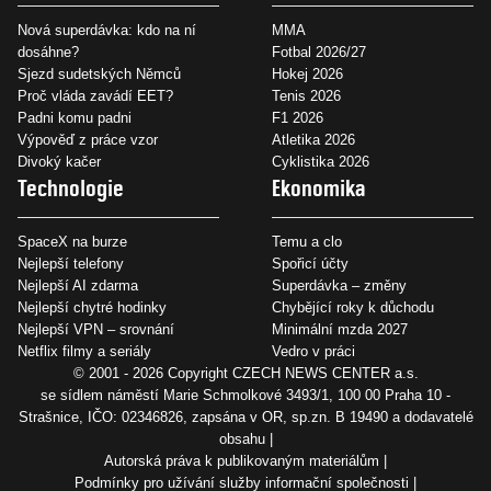
Nová superdávka: kdo na ní
MMA
dosáhne?
Fotbal 2026/27
Sjezd sudetských Němců
Hokej 2026
Proč vláda zavádí EET?
Tenis 2026
Padni komu padni
F1 2026
Výpověď z práce vzor
Atletika 2026
Divoký kačer
Cyklistika 2026
Technologie
Ekonomika
SpaceX na burze
Temu a clo
Nejlepší telefony
Spořicí účty
Nejlepší AI zdarma
Superdávka – změny
Nejlepší chytré hodinky
Chybějící roky k důchodu
Nejlepší VPN – srovnání
Minimální mzda 2027
Netflix filmy a seriály
Vedro v práci
© 2001 - 2026 Copyright
CZECH NEWS CENTER a.s.
se sídlem náměstí Marie Schmolkové 3493/1, 100 00 Praha 10 -
Strašnice, IČO: 02346826, zapsána v OR, sp.zn. B 19490 a dodavatelé
obsahu
Autorská práva k publikovaným materiálům
Podmínky pro užívání služby informační společnosti