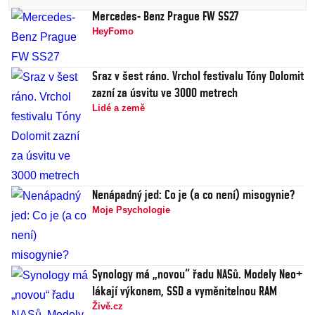
Mercedes- Benz Prague FW SS27
HeyFomo
Sraz v šest ráno. Vrchol festivalu Tóny Dolomit
zazní za úsvitu ve 3000 metrech
Lidé a země
Nenápadný jed: Co je (a co není) misogynie?
Moje Psychologie
Synology má „novou“ řadu NASů. Modely Neo+
lákají výkonem, SSD a vyměnitelnou RAM
Živě.cz