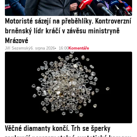
Motoristé sázejí na přeběhlíky. Kontroverzní
brněnský lídr kráčí v závěsu ministryně
Mrázové
Jiří Sezemský
6. srpna 2026
16:00
Komentáře
Věčné diamanty končí. Trh se šperky