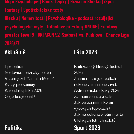
Moje Psychologie
Blesk Tlapky
Hráči na Blesku
iSport
Fantasy
Spotřebitelské testy
Blesku
Nemovitosti
Psychologika - podcast rozbíjející
psychologické mýty
Fotbalové přestupy ONLINE
Eventový
prostor Level 9
OKTAGON 92: Szabová vs. Pudilová
Chance Liga
2026/27
Aktuálně
Léto 2026
Epicentrum
Karlovarský filmový festival
Neštovice: příznaky, léčba
2026
V čem jezdí Yamal a Mesii?
Znamení, že jste potkali
Kvízy pro seniory
někoho z minulého života
Kalendář úplňků 2026
Astronomické úkazy 2026:
Co je bodycount?
zatmění slunce a další
Jak obléci miminko při
vysokých teplotách?
Jak na dokonalé letní mojito
6 lehkých letních salátů
Politika
Sport 2026