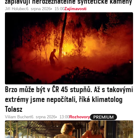
zaplavují nerozeznatelné syntetické kameny
Jiří Holubec
6. srpna 2026
15:00
Zajímavosti
Brzo může být v ČR 45 stupňů. Až s takovými
extrémy jsme nepočítali, říká klimatolog
Tolasz
Viliam Buchert
6. srpna 2026
13:00
Rozhovory