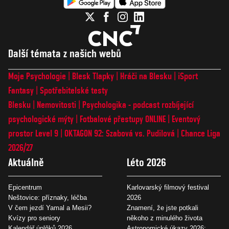
Další témata z našich webů
Moje Psychologie
Blesk Tlapky
Hráči na Blesku
iSport
Fantasy
Spotřebitelské testy
Blesku
Nemovitosti
Psychologika - podcast rozbíjející
psychologické mýty
Fotbalové přestupy ONLINE
Eventový
prostor Level 9
OKTAGON 92: Szabová vs. Pudilová
Chance Liga
2026/27
Aktuálně
Léto 2026
Epicentrum
Karlovarský filmový festival
Neštovice: příznaky, léčba
2026
V čem jezdí Yamal a Mesii?
Znamení, že jste potkali
Kvízy pro seniory
někoho z minulého života
Kalendář úplňků 2026
Astronomické úkazy 2026: