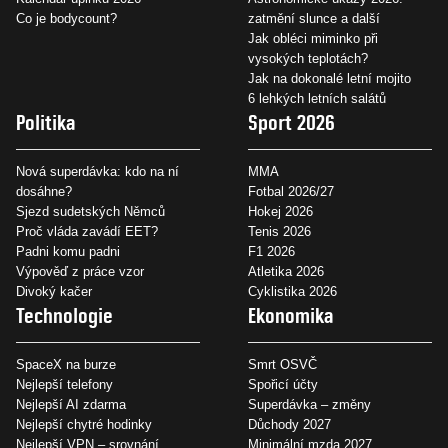
Co je bodycount?
zatmění slunce a další
Jak obléci miminko při
vysokých teplotách?
Jak na dokonalé letní mojito
6 lehkých letních salátů
Politika
Sport 2026
Nová superdávka: kdo na ní
MMA
dosáhne?
Fotbal 2026/27
Sjezd sudetských Němců
Hokej 2026
Proč vláda zavádí EET?
Tenis 2026
Padni komu padni
F1 2026
Výpověď z práce vzor
Atletika 2026
Divoký kačer
Cyklistika 2026
Technologie
Ekonomika
SpaceX na burze
Smrt OSVČ
Nejlepší telefony
Spořicí účty
Nejlepší AI zdarma
Superdávka – změny
Nejlepší chytré hodinky
Důchody 2027
Nejlepší VPN – srovnání
Minimální mzda 2027