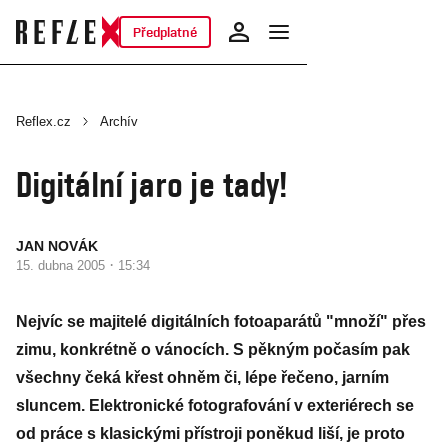
Předplatné
Reflex.cz
Archív
Digitální jaro je tady!
JAN NOVÁK
·
15. dubna 2005
15:34
Nejvíc se majitelé digitálních fotoaparátů "množí" přes
zimu, konkrétně o vánocích. S pěkným počasím pak
všechny čeká křest ohněm či, lépe řečeno, jarním
sluncem. Elektronické fotografování v exteriérech se
od práce s klasickými přístroji poněkud liší, je proto