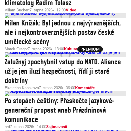
klimatolog Radim Tolasz
Viliam Buchert
7. srpna 2026
12:00
Video
Milan Knížák: Byl jednou z nejvýraznějších,
ale i nejkontroverznějších postav české
umělecké scény
Marek Gregor
7. srpna 2026
13:00
Kultura
Zalužnyj zpochybnil vstup do NATO. Aliance
už je jen iluzí bezpečnosti, řídí ji staré
doktríny
Ekaterina Kanakova
7. srpna 2026
06:00
Komentáře
Po stopách češtiny: Přeskočte jazykově-
generační propast aneb Prázdninová
komunikace
nrd
7. srpna 2026
14:00
Zajímavosti