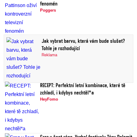
fenomén
Poggers
Jak vybrat barvu, která vám bude slušet?
Tohle je rozhodující
Reklama
RECEPT: Perfektní letní kombinace, které tě
zchladí, i kdybys nechtěl*a
HeyFomo
Sraz v šest ráno. Vrchol festivalu Tóny Dolomit