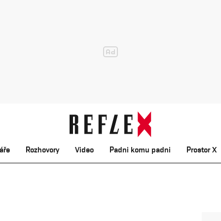
áře
Rozhovory
Video
Padni komu padni
Prostor X