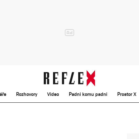
áře
Rozhovory
Video
Padni komu padni
Prostor X