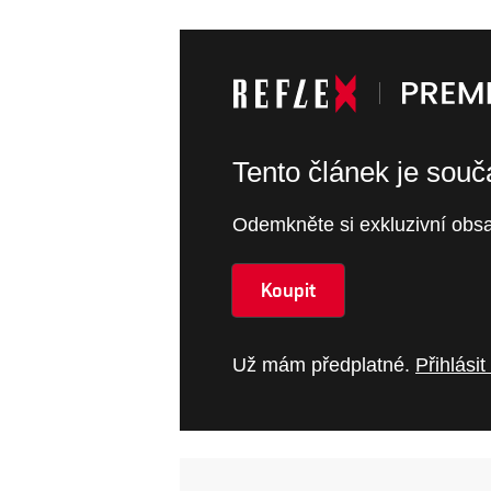
Tento článek je sou
Odemkněte si exkluzivní obsa
Koupit
Už mám předplatné.
Přihlásit