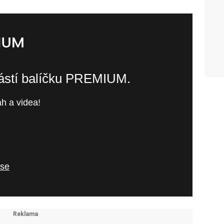
částí balíčku PREMIUM.
h a videa!
 se