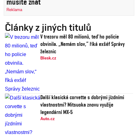
musíte znát
Reklama
Články z jiných titulů
V trezoru měl 80 milionů, teď ho policie
obvinila. „Nemám slov,“ říká exšéf Správy
železnic
Blesk.cz
Další klasická corvette s dobrými jízdními
vlastnostmi? Mitsuoka znovu využije
legendární MX-5
Auto.cz