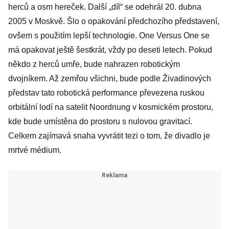
herců a osm hereček. Další „díl“ se odehrál 20. dubna
2005 v Moskvě. Šlo o opakování předchozího představení,
ovšem s použitím lepší technologie. One Versus One se
má opakovat ještě šestkrát, vždy po deseti letech. Pokud
někdo z herců umře, bude nahrazen robotickým
dvojníkem. Až zemřou všichni, bude podle Živadinových
představ tato robotická performance převezena ruskou
orbitální lodí na satelit Noordnung v kosmickém prostoru,
kde bude umístěna do prostoru s nulovou gravitací.
Celkem zajímavá snaha vyvrátit tezi o tom, že divadlo je
mrtvé médium.