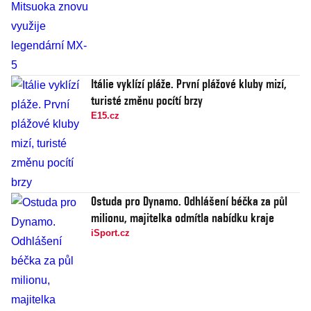
Itálie vyklízí pláže. První plážové kluby mizí,
turisté změnu pocítí brzy
E15.cz
Ostuda pro Dynamo. Odhlášení béčka za půl
milionu, majitelka odmítla nabídku kraje
iSport.cz