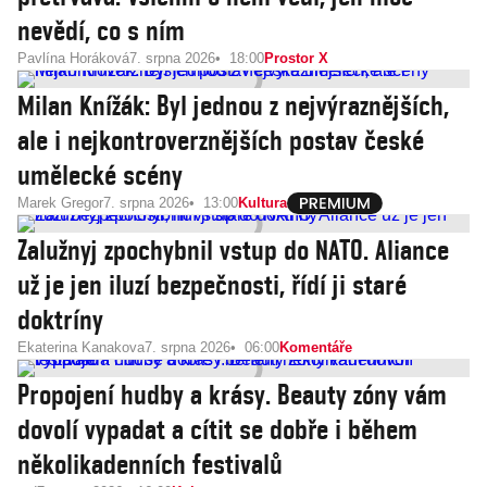
nevědí, co s ním
Pavlína Horáková
7. srpna 2026
18:00
Prostor X
Milan Knížák: Byl jednou z nejvýraznějších,
ale i nejkontroverznějších postav české
umělecké scény
Marek Gregor
7. srpna 2026
13:00
Kultura
Zalužnyj zpochybnil vstup do NATO. Aliance
už je jen iluzí bezpečnosti, řídí ji staré
doktríny
Ekaterina Kanakova
7. srpna 2026
06:00
Komentáře
Propojení hudby a krásy. Beauty zóny vám
dovolí vypadat a cítit se dobře i během
několikadenních festivalů