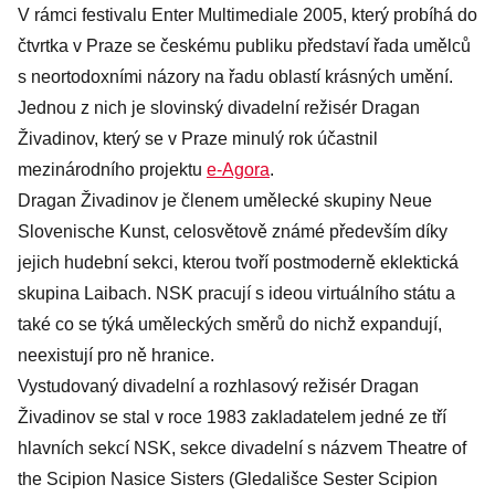
V rámci festivalu Enter Multimediale 2005, který probíhá do
čtvrtka v Praze se českému publiku představí řada umělců
s neortodoxními názory na řadu oblastí krásných umění.
Jednou z nich je slovinský divadelní režisér Dragan
Živadinov, který se v Praze minulý rok účastnil
mezinárodního projektu
e-Agora
.
Dragan Živadinov je členem umělecké skupiny Neue
Slovenische Kunst, celosvětově známé především díky
jejich hudební sekci, kterou tvoří postmoderně eklektická
skupina Laibach. NSK pracují s ideou virtuálního státu a
také co se týká uměleckých směrů do nichž expandují,
neexistují pro ně hranice.
Vystudovaný divadelní a rozhlasový režisér Dragan
Živadinov se stal v roce 1983 zakladatelem jedné ze tří
hlavních sekcí NSK, sekce divadelní s názvem Theatre of
the Scipion Nasice Sisters (Gledališce Sester Scipion