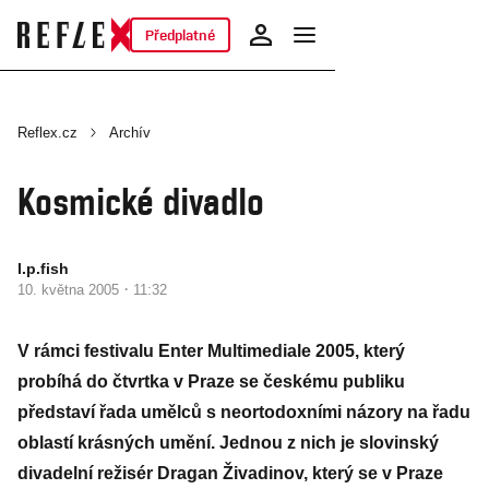
Předplatné
Reflex.cz
Archív
Kosmické divadlo
l.p.fish
·
10. května 2005
11:32
V rámci festivalu Enter Multimediale 2005, který
probíhá do čtvrtka v Praze se českému publiku
představí řada umělců s neortodoxními názory na řadu
oblastí krásných umění. Jednou z nich je slovinský
divadelní režisér Dragan Živadinov, který se v Praze