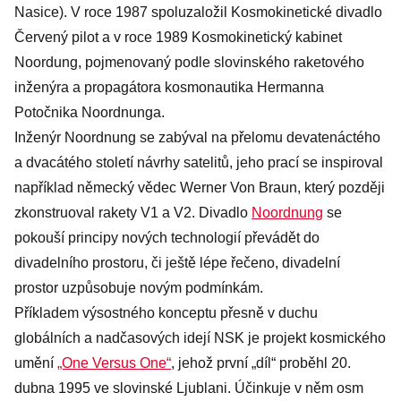
Nasice). V roce 1987 spoluzaložil Kosmokinetické divadlo
Červený pilot a v roce 1989 Kosmokinetický kabinet
Noordung, pojmenovaný podle slovinského raketového
inženýra a propagátora kosmonautika Hermanna
Potočnika Noordnunga.
Inženýr Noordnung se zabýval na přelomu devatenáctého
a dvacátého století návrhy satelitů, jeho prací se inspiroval
například německý vědec Werner Von Braun, který později
zkonstruoval rakety V1 a V2. Divadlo
Noordnung
se
pokouší principy nových technologií převádět do
divadelního prostoru, či ještě lépe řečeno, divadelní
prostor uzpůsobuje novým podmínkám.
Příkladem výsostného konceptu přesně v duchu
globálních a nadčasových idejí NSK je projekt kosmického
umění
„One Versus One“
, jehož první „díl“ proběhl 20.
dubna 1995 ve slovinské Ljublani. Účinkuje v něm osm