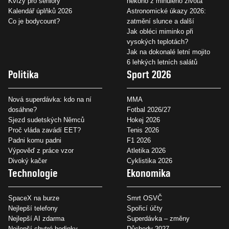
Kvízy pro seniory
někoho z minulého života
Kalendář úplňků 2026
Astronomické úkazy 2026:
Co je bodycount?
zatmění slunce a další
Jak obléci miminko při
vysokých teplotách?
Jak na dokonalé letní mojito
6 lehkých letních salátů
Politika
Sport 2026
Nová superdávka: kdo na ní
MMA
dosáhne?
Fotbal 2026/27
Sjezd sudetských Němců
Hokej 2026
Proč vláda zavádí EET?
Tenis 2026
Padni komu padni
F1 2026
Výpověď z práce vzor
Atletika 2026
Divoký kačer
Cyklistika 2026
Technologie
Ekonomika
SpaceX na burze
Smrt OSVČ
Nejlepší telefony
Spořicí účty
Nejlepší AI zdarma
Superdávka – změny
Nejlepší chytré hodinky
Důchody 2027