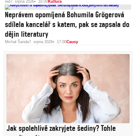
red
7. srpna 2026
16:00
Kultura
Neprávem opomíjená Bohumila Grögerová
sdílela kancelář s katem, pak se zapsala do
dějin literatury
Michal Šanda
7. srpna 2026
17:00
Causy
Jak spolehlivě zakryjete šediny? Tohle