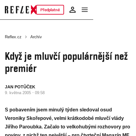
Předplatné
Reflex.cz
Archív
Když je mluvčí populárnější než
premiér
JAN POTŮČEK
·
9. května 2005
09:58
S pobavením jsem minulý týden sledoval osud
Veroniky Skořepové, velmi krátkodobé mluvčí vlády
Jiřího Paroubka. Začalo to velkohubými rozhovory pro
noviny, z nichž ten největší – pro čtvrteční Magazín MF