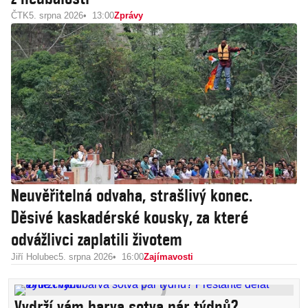
ČTK
5. srpna 2026
13:00
Zprávy
Neuvěřitelná odvaha, strašlivý konec.
Děsivé kaskadérské kousky, za které
odvážlivci zaplatili životem
Jiří Holubec
5. srpna 2026
16:00
Zajímavosti
Vydrží vám barva sotva pár týdnů?