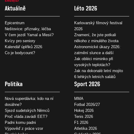
Aktuálně
Léto 2026
Epicentrum
Karlovarský filmový festival
Neštovice: příznaky, léčba
2026
V čem jezdí Yamal a Mesii?
Znamení, že jste potkali
Kvízy pro seniory
někoho z minulého života
Kalendář úplňků 2026
Astronomické úkazy 2026:
Co je bodycount?
zatmění slunce a další
Jak obléci miminko při
vysokých teplotách?
Jak na dokonalé letní mojito
6 lehkých letních salátů
Politika
Sport 2026
Nová superdávka: kdo na ní
MMA
dosáhne?
Fotbal 2026/27
Sjezd sudetských Němců
Hokej 2026
Proč vláda zavádí EET?
Tenis 2026
Padni komu padni
F1 2026
Výpověď z práce vzor
Atletika 2026