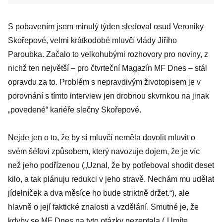
S pobavením jsem minulý týden sledoval osud Veroniky
Skořepové, velmi krátkodobé mluvčí vlády Jiřího
Paroubka. Začalo to velkohubými rozhovory pro noviny, z
nichž ten největší – pro čtvrteční Magazín MF Dnes – stál
opravdu za to. Problém s nepravdivým životopisem je v
porovnání s tímto interview jen drobnou skvrnkou na jinak
„povedené“ kariéře slečny Skořepové.
Nejde jen o to, že by si mluvčí neměla dovolit mluvit o
svém šéfovi způsobem, který navozuje dojem, že je víc
než jeho podřízenou („Uznal, že by potřeboval shodit deset
kilo, a tak plánuju redukci v jeho stravě. Nechám mu udělat
jídelníček a dva měsíce ho bude striktně držet.“), ale
hlavně o její faktické znalosti a vzdělání. Smutné je, že
kdyby se MF Dnes na tyto otázky nezeptala („Umíte