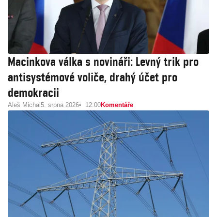
Macinkova válka s novináři: Levný trik pro
antisystémové voliče, drahý účet pro
demokracii
Aleš Michal
5. srpna 2026
12:00
Komentáře