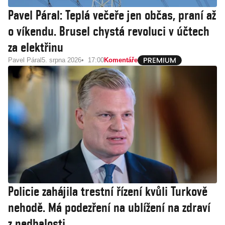
Pavel Páral: Teplá večeře jen občas, praní až
o víkendu. Brusel chystá revoluci v účtech
za elektřinu
Pavel Páral
5. srpna 2026
17:00
Komentáře
Policie zahájila trestní řízení kvůli Turkově
nehodě. Má podezření na ublížení na zdraví
z nedbalosti