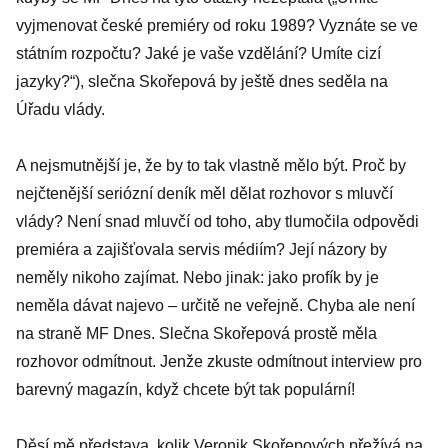
vyjmenovat české premiéry od roku 1989? Vyznáte se ve
státním rozpočtu? Jaké je vaše vzdělání? Umíte cizí
jazyky?“), slečna Skořepová by ještě dnes seděla na
Úřadu vlády.
A nejsmutnější je, že by to tak vlastně mělo být. Proč by
nejčtenější seriózní deník měl dělat rozhovor s mluvčí
vlády? Není snad mluvčí od toho, aby tlumočila odpovědi
premiéra a zajišťovala servis médiím? Její názory by
neměly nikoho zajímat. Nebo jinak: jako profík by je
neměla dávat najevo – určitě ne veřejně. Chyba ale není
na straně MF Dnes. Slečna Skořepová prostě měla
rozhovor odmítnout. Jenže zkuste odmítnout interview pro
barevný magazín, když chcete být tak populární!
Děsí mě představa, kolik Veronik Skořepových přežívá na