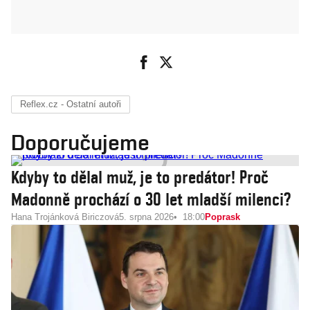
Reflex.cz - Ostatní autoři
Doporučujeme
Kdyby to dělal muž, je to predátor! Proč
Madonně prochází o 30 let mladší milenci?
Hana Trojánková Biriczová
5. srpna 2026
18:00
Poprask