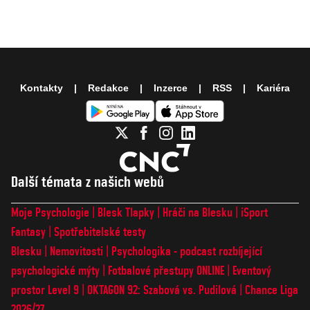
Kontakty
Redakce
Inzerce
RSS
Kariéra
Další témata z našich webů
Moje Psychologie
Blesk Tlapky
Hráči na Blesku
iSport
Fantasy
Spotřebitelské testy
Blesku
Nemovitosti
Psychologika - podcast rozbíjející
psychologické mýty
Fotbalové přestupy ONLINE
Eventový
prostor Level 9
OKTAGON 92: Szabová vs. Pudilová
Chance Liga
2026/27