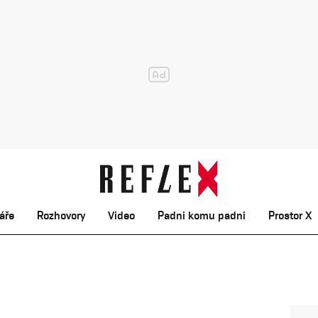
áře
Rozhovory
Video
Padni komu padni
Prostor X