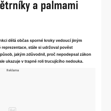
větrníky a palmami
unkci dělá občas sporné kroky vedoucí jiným
 reprezentace, stále si udržoval pověst
působ, jakým zdůvodnil, proč nepodepsal zákon
le ukazuje v trapné roli trucujícího nedouka.