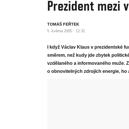
Prezident mezi 
TOMÁŠ FEŘTEK
·
5. května 2005
12:32
I když Václav Klaus v prezidentské f
směrem, než kudy jde zbytek politické
vzdělaného a informovaného muže. Z
o obnovitelných zdrojích energie, ho a