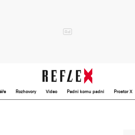
áře
Rozhovory
Video
Padni komu padni
Prostor X