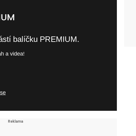
částí balíčku PREMIUM.
h a videa!
 se