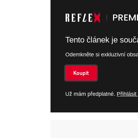
Tento článek je sou
Odemkněte si exkluzivní obsa
Koupit
Už mám předplatné.
Přihlásit