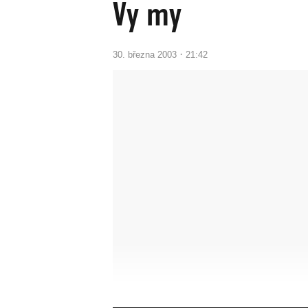
Vy my
·
30. března 2003
21:42