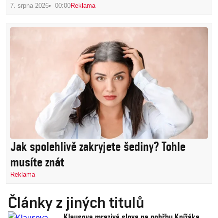
7. srpna 2026
00:00
Reklama
Jak spolehlivě zakryjete šediny? Tohle
musíte znát
Reklama
Články z jiných titulů
Klausova mrazivá slova na pohřbu Knížáka