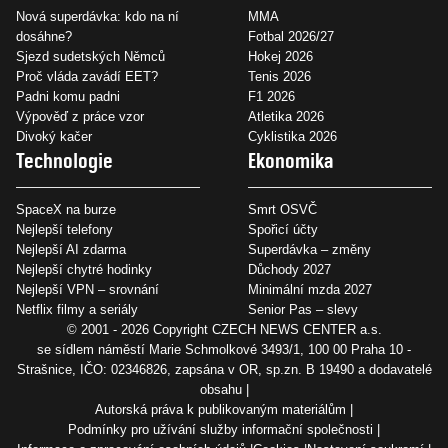
Nová superdávka: kdo na ní
MMA
dosáhne?
Fotbal 2026/27
Sjezd sudetských Němců
Hokej 2026
Proč vláda zavádí EET?
Tenis 2026
Padni komu padni
F1 2026
Výpověď z práce vzor
Atletika 2026
Divoký kačer
Cyklistika 2026
Technologie
Ekonomika
SpaceX na burze
Smrt OSVČ
Nejlepší telefony
Spořicí účty
Nejlepší AI zdarma
Superdávka – změny
Nejlepší chytré hodinky
Důchody 2027
Nejlepší VPN – srovnání
Minimální mzda 2027
Netflix filmy a seriály
Senior Pas – slevy
© 2001 - 2026 Copyright
CZECH NEWS CENTER a.s.
se sídlem náměstí Marie Schmolkové 3493/1, 100 00 Praha 10 -
Strašnice, IČO: 02346826, zapsána v OR, sp.zn. B 19490 a dodavatelé
obsahu
Autorská práva k publikovaným materiálům
Podmínky pro užívání služby informační společnosti