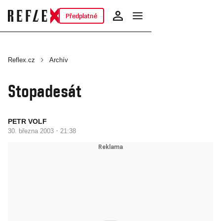
Předplatné
Reflex.cz
Archív
Stopadesát
PETR VOLF
·
30. března 2003
21:38