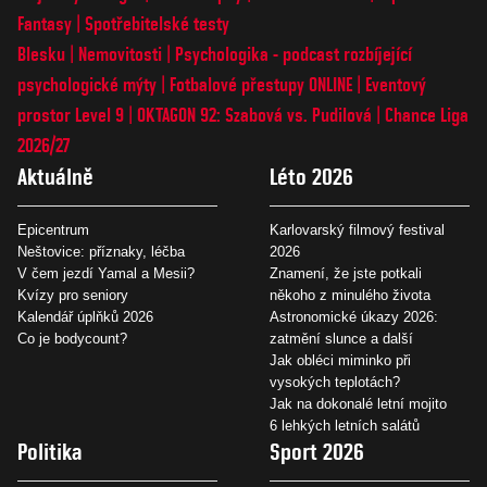
Fantasy
Spotřebitelské testy
Blesku
Nemovitosti
Psychologika - podcast rozbíjející
psychologické mýty
Fotbalové přestupy ONLINE
Eventový
prostor Level 9
OKTAGON 92: Szabová vs. Pudilová
Chance Liga
2026/27
Aktuálně
Léto 2026
Epicentrum
Karlovarský filmový festival
Neštovice: příznaky, léčba
2026
V čem jezdí Yamal a Mesii?
Znamení, že jste potkali
Kvízy pro seniory
někoho z minulého života
Kalendář úplňků 2026
Astronomické úkazy 2026:
Co je bodycount?
zatmění slunce a další
Jak obléci miminko při
vysokých teplotách?
Jak na dokonalé letní mojito
6 lehkých letních salátů
Politika
Sport 2026