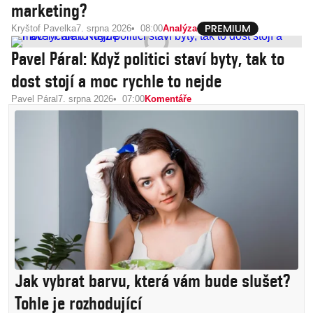
marketing?
Kryštof Pavelka
7. srpna 2026
08:00
Analýza
Pavel Páral: Když politici staví byty, tak to
dost stojí a moc rychle to nejde
Pavel Páral
7. srpna 2026
07:00
Komentáře
Jak vybrat barvu, která vám bude slušet?
Tohle je rozhodující