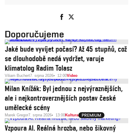
Doporučujeme
Jaké bude vyvíjet počasí? Až 45 stupňů, což
se dlouhodobě nedá vydržet, varuje
klimatolog Radim Tolasz
Viliam Buchert
7. srpna 2026
12:00
Video
Milan Knížák: Byl jednou z nejvýraznějších,
ale i nejkontroverznějších postav české
umělecké scény
Marek Gregor
7. srpna 2026
13:00
Kultura
Vzpoura AI. Reálná hrozba, nebo šikovný