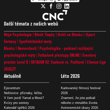
Další témata z našich webů
Moje Psychologie
Blesk Tlapky
Hráči na Blesku
iSport
Fantasy
Spotřebitelské testy
Blesku
Nemovitosti
Psychologika - podcast rozbíjející
psychologické mýty
Fotbalové přestupy ONLINE
Eventový
prostor Level 9
OKTAGON 92: Szabová vs. Pudilová
Chance Liga
2026/27
Aktuálně
Léto 2026
Epicentrum
Karlovarský filmový festival
Neštovice: příznaky, léčba
2026
V čem jezdí Yamal a Mesii?
Znamení, že jste potkali
Kvízy pro seniory
někoho z minulého života
Kalendář úplňků 2026
Astronomické úkazy 2026: