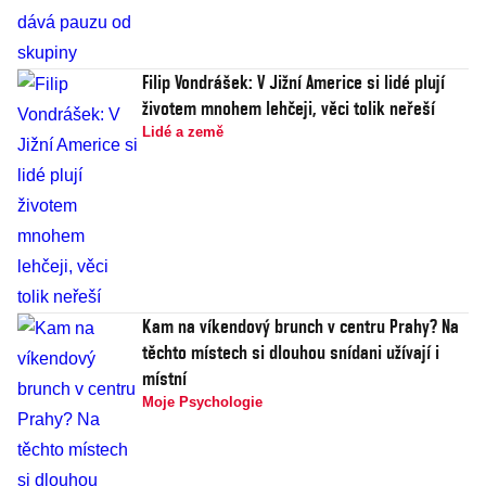
Filip Vondrášek: V Jižní Americe si lidé plují
životem mnohem lehčeji, věci tolik neřeší
Lidé a země
Kam na víkendový brunch v centru Prahy? Na
těchto místech si dlouhou snídani užívají i
místní
Moje Psychologie