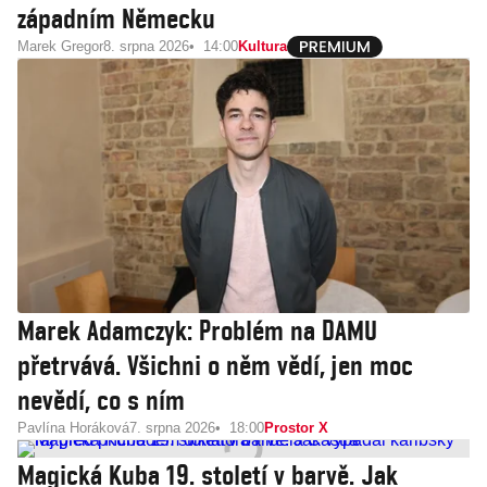
západním Německu
Marek Gregor
8. srpna 2026
14:00
Kultura
Marek Adamczyk: Problém na DAMU
přetrvává. Všichni o něm vědí, jen moc
nevědí, co s ním
Pavlína Horáková
7. srpna 2026
18:00
Prostor X
Magická Kuba 19. století v barvě. Jak