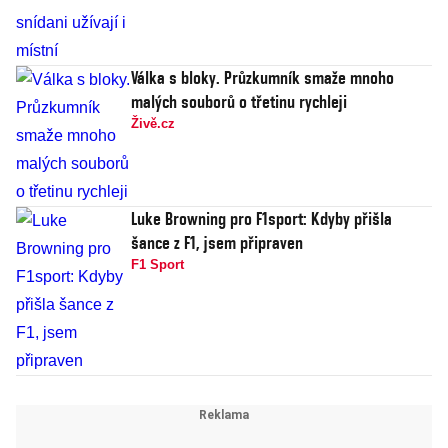
Válka s bloky. Průzkumník smaže mnoho
malých souborů o třetinu rychleji
Živě.cz
Luke Browning pro F1sport: Kdyby přišla
šance z F1, jsem připraven
F1 Sport