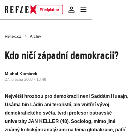
Předplatné
Reflex.cz
Archív
Kdo ničí západní demokracii?
Michal Komárek
·
27. března 2003
13:48
Největší hrozbou pro demokracii není Saddám Husajn,
Usáma bin Ládin ani teroristé, ale vnitřní vývoj
demokratického světa, tvrdí profesor ostravské
univerzity JAN KELLER (48). Sociolog, mimo jiné
známý kritickými analýzami na téma globalizace, patří