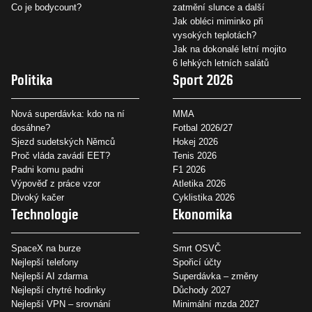
Co je bodycount?
zatmění slunce a další
Jak obléci miminko při
vysokých teplotách?
Jak na dokonalé letní mojito
6 lehkých letních salátů
Politika
Sport 2026
Nová superdávka: kdo na ní
MMA
dosáhne?
Fotbal 2026/27
Sjezd sudetských Němců
Hokej 2026
Proč vláda zavádí EET?
Tenis 2026
Padni komu padni
F1 2026
Výpověď z práce vzor
Atletika 2026
Divoký kačer
Cyklistika 2026
Technologie
Ekonomika
SpaceX na burze
Smrt OSVČ
Nejlepší telefony
Spořicí účty
Nejlepší AI zdarma
Superdávka – změny
Nejlepší chytré hodinky
Důchody 2027
Nejlepší VPN – srovnání
Minimální mzda 2027