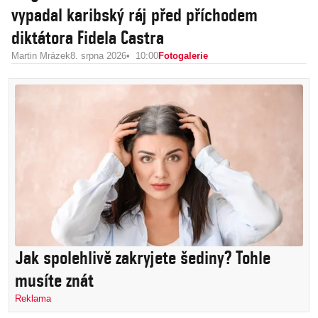
vypadal karibský ráj před příchodem
diktátora Fidela Castra
Martin Mrázek
8. srpna 2026
10:00
Fotogalerie
Jak spolehlivě zakryjete šediny? Tohle
musíte znát
Reklama