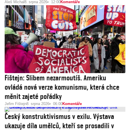
Aleš Michal
8. srpna 2026
12:00
Komentáře
Fištejn: Slibem nezarmoutíš. Ameriku
ovládá nová verze komunismu, která chce
měnit zajeté pořádky
Jefim Fištejn
8. srpna 2026
06:00
Komentáře
Český konstruktivismus v exilu. Výstava
ukazuje díla umělců, kteří se prosadili v