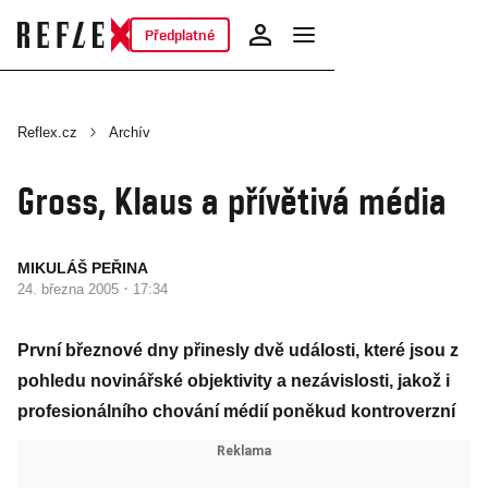
Předplatné
Reflex.cz
Archív
Gross, Klaus a přívětivá média
MIKULÁŠ PEŘINA
·
24. března 2005
17:34
První březnové dny přinesly dvě události, které jsou z
pohledu novinářské objektivity a nezávislosti, jakož i
profesionálního chování médií poněkud kontroverzní