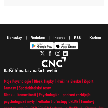
Kontakty
Redakce
Inzerce
RSS
Kariéra
Další témata z našich webů
Moje Psychologie
Blesk Tlapky
Hráči na Blesku
iSport
Fantasy
Spotřebitelské testy
Blesku
Nemovitosti
Psychologika - podcast rozbíjející
psychologické mýty
Fotbalové přestupy ONLINE
Eventový