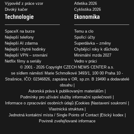
Výpověď z práce vzor
Atletika 2026
Divoký kačer
Cyklistika 2026
Technologie
Ekonomika
SpaceX na burze
Temu a clo
Nejlepší telefony
Spořicí účty
Nejlepší AI zdarma
Superdávka – změny
Nejlepší chytré hodinky
Chybějící roky k důchodu
Nejlepší VPN – srovnání
Minimální mzda 2027
Netflix filmy a seriály
Vedro v práci
© 2001 - 2026 Copyright
CZECH NEWS CENTER a.s.
se sídlem náměstí Marie Schmolkové 3493/1, 100 00 Praha 10 -
Strašnice, IČO: 02346826, zapsána v OR, sp.zn. B 19490 a dodavatelé
obsahu
Autorská práva k publikovaným materiálům
Podmínky pro užívání služby informační společnosti
Informace o zpracování osobních údajů
Cookies
Nastavení soukromí
Vlastnická struktura
Jednotná kontaktní místa / Single Points of Contact
Etický kodex
Povinně zveřejňované informace