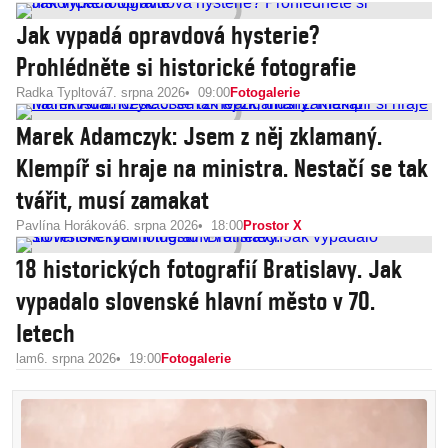
Jak vypadá opravdová hysterie?
Prohlédněte si historické fotografie
Radka Typltová
7. srpna 2026
09:00
Fotogalerie
Marek Adamczyk: Jsem z něj zklamaný.
Klempíř si hraje na ministra. Nestačí se tak
tvářit, musí zamakat
Pavlína Horáková
6. srpna 2026
18:00
Prostor X
18 historických fotografií Bratislavy. Jak
vypadalo slovenské hlavní město v 70.
letech
lam
6. srpna 2026
19:00
Fotogalerie