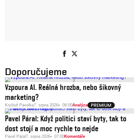
Doporučujeme
Vzpoura AI. Reálná hrozba, nebo šikovný
marketing?
Kryštof Pavelka
7. srpna 2026
08:00
Analýza
Pavel Páral: Když politici staví byty, tak to
dost stojí a moc rychle to nejde
Pavel Páral
7. srpna 2026
07:00
Komentáře