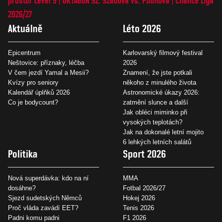
prostor Level 9
OKTAGON 92: Szabová vs. Pudilová
Chance Liga
2026/27
Aktuálně
Léto 2026
Epicentrum
Karlovarský filmový festival
Neštovice: příznaky, léčba
2026
V čem jezdí Yamal a Mesii?
Znamení, že jste potkali
Kvízy pro seniory
někoho z minulého života
Kalendář úplňků 2026
Astronomické úkazy 2026:
Co je bodycount?
zatmění slunce a další
Jak obléci miminko při
vysokých teplotách?
Jak na dokonalé letní mojito
6 lehkých letních salátů
Politika
Sport 2026
Nová superdávka: kdo na ní
MMA
dosáhne?
Fotbal 2026/27
Sjezd sudetských Němců
Hokej 2026
Proč vláda zavádí EET?
Tenis 2026
Padni komu padni
F1 2026