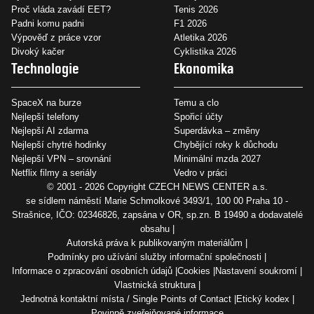
Proč vláda zavádí EET?
Tenis 2026
Padni komu padni
F1 2026
Výpověď z práce vzor
Atletika 2026
Divoký kačer
Cyklistika 2026
Technologie
Ekonomika
SpaceX na burze
Temu a clo
Nejlepší telefony
Spořicí účty
Nejlepší AI zdarma
Superdávka – změny
Nejlepší chytré hodinky
Chybějící roky k důchodu
Nejlepší VPN – srovnání
Minimální mzda 2027
Netflix filmy a seriály
Vedro v práci
© 2001 - 2026 Copyright
CZECH NEWS CENTER a.s.
se sídlem náměstí Marie Schmolkové 3493/1, 100 00 Praha 10 -
Strašnice, IČO: 02346826, zapsána v OR, sp.zn. B 19490 a dodavatelé
obsahu
Autorská práva k publikovaným materiálům
Podmínky pro užívání služby informační společnosti
Informace o zpracování osobních údajů
Cookies
Nastavení soukromí
Vlastnická struktura
Jednotná kontaktní místa / Single Points of Contact
Etický kodex
Povinně zveřejňované informace