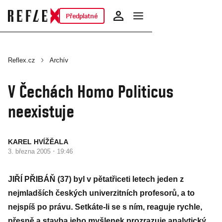
Předplatné
Reflex.cz
Archív
V Čechách Homo Politicus
neexistuje
KAREL HVÍŽĚALA
·
3. března 2005
19:46
JIŘÍ PŘIBÁŇ (37) byl v pětatřiceti letech jeden z
nejmladších českých univerzitních profesorů, a to
nejspíš po právu. Setkáte-li se s ním, reaguje rychle,
přesně a stavba jeho myšlenek prozrazuje analytický