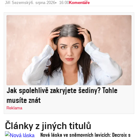
Jiří Sezemský
6. srpna 2026
16:00
Komentáře
Jak spolehlivě zakryjete šediny? Tohle
musíte znát
Reklama
Články z jiných titulů
Nová láska ve sněmovních lavicích: Decroix s