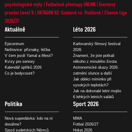
psychologické mýty
Fotbalové přestupy ONLINE
Eventový
prostor Level 9
OKTAGON 92: Szabová vs. Pudilová
Chance Liga
2026/27
Aktuálně
Léto 2026
Epicentrum
Karlovarský filmový festival
Neštovice: příznaky, léčba
2026
V čem jezdí Yamal a Mesii?
Znamení, že jste potkali
Kvízy pro seniory
někoho z minulého života
Kalendář úplňků 2026
Astronomické úkazy 2026:
Co je bodycount?
zatmění slunce a další
Jak obléci miminko při
vysokých teplotách?
Jak na dokonalé letní mojito
6 lehkých letních salátů
Politika
Sport 2026
Nová superdávka: kdo na ní
MMA
dosáhne?
Fotbal 2026/27
Sjezd sudetských Němců
Hokej 2026