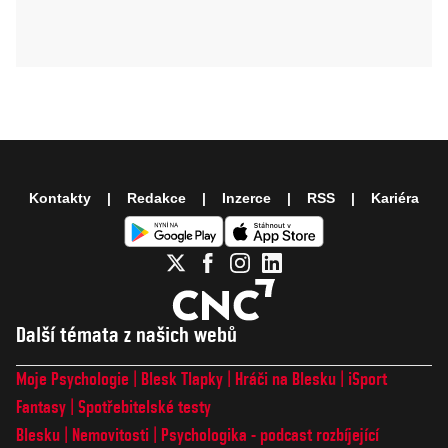
Kontakty
Redakce
Inzerce
RSS
Kariéra
Další témata z našich webů
Moje Psychologie
Blesk Tlapky
Hráči na Blesku
iSport
Fantasy
Spotřebitelské testy
Blesku
Nemovitosti
Psychologika - podcast rozbíjející