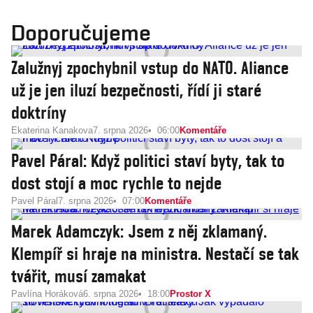
Doporučujeme
Zalužnyj zpochybnil vstup do NATO. Aliance
už je jen iluzí bezpečnosti, řídí ji staré
doktríny
Ekaterina Kanakova
7. srpna 2026
06:00
Komentáře
Pavel Páral: Když politici staví byty, tak to
dost stojí a moc rychle to nejde
Pavel Páral
7. srpna 2026
07:00
Komentáře
Marek Adamczyk: Jsem z něj zklamaný.
Klempíř si hraje na ministra. Nestačí se tak
tvářit, musí zamakat
Pavlína Horáková
6. srpna 2026
18:00
Prostor X