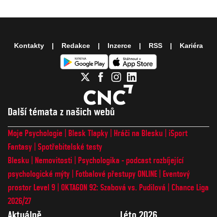
Kontakty
Redakce
Inzerce
RSS
Kariéra
Další témata z našich webů
Moje Psychologie
Blesk Tlapky
Hráči na Blesku
iSport
Fantasy
Spotřebitelské testy
Blesku
Nemovitosti
Psychologika - podcast rozbíjející
psychologické mýty
Fotbalové přestupy ONLINE
Eventový
prostor Level 9
OKTAGON 92: Szabová vs. Pudilová
Chance Liga
2026/27
Aktuálně
Léto 2026