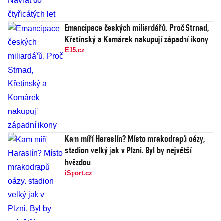
Emancipace českých miliardářů. Proč Strnad,
Křetínský a Komárek nakupují západní ikony
E15.cz
Kam míří Haraslín? Místo mrakodrapů oázy,
stadion velký jak v Plzni. Byl by největší
hvězdou
iSport.cz