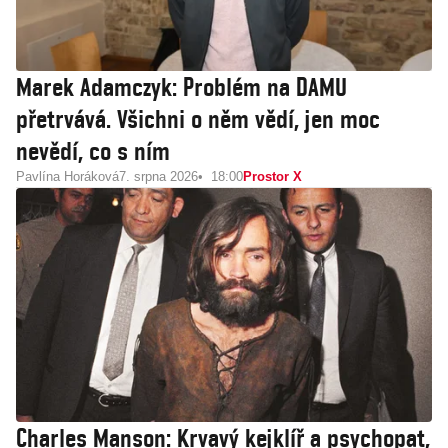
Marek Adamczyk: Problém na DAMU
přetrvává. Všichni o něm vědí, jen moc
nevědí, co s ním
Pavlína Horáková
7. srpna 2026
18:00
Prostor X
Charles Manson: Krvavý kejklíř a psychopat,