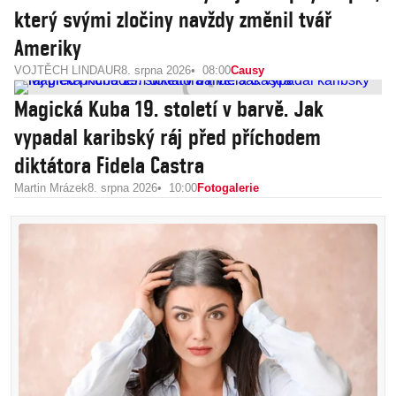
který svými zločiny navždy změnil tvář
Ameriky
VOJTĚCH LINDAUR
8. srpna 2026
08:00
Causy
Magická Kuba 19. století v barvě. Jak
vypadal karibský ráj před příchodem
diktátora Fidela Castra
Martin Mrázek
8. srpna 2026
10:00
Fotogalerie