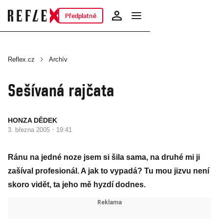
Předplatné
Reflex.cz
Archív
Sešívaná rajčata
HONZA DĚDEK
·
3. března 2005
19:41
Ránu na jedné noze jsem si šila sama, na druhé mi ji
zašíval profesionál. A jak to vypadá? Tu mou jizvu není
skoro vidět, ta jeho mě hyzdí dodnes.