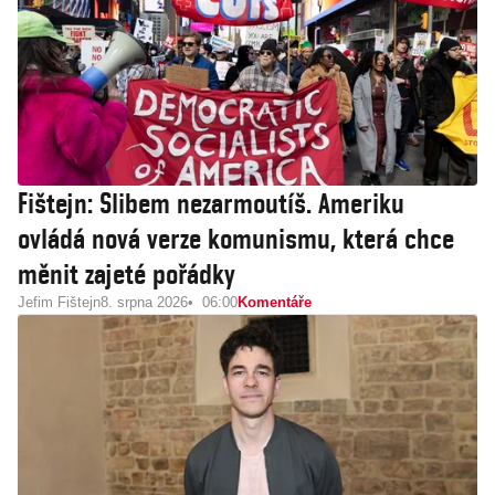
Fištejn: Slibem nezarmoutíš. Ameriku
ovládá nová verze komunismu, která chce
měnit zajeté pořádky
Jefim Fištejn
8. srpna 2026
06:00
Komentáře