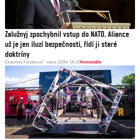
Zalužnyj zpochybnil vstup do NATO. Aliance
už je jen iluzí bezpečnosti, řídí ji staré
doktríny
Ekaterina Kanakova
7. srpna 2026
06:00
Komentáře