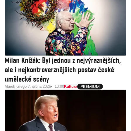
Milan Knížák: Byl jednou z nejvýraznějších,
ale i nejkontroverznějších postav české
umělecké scény
Marek Gregor
7. srpna 2026
13:00
Kultura