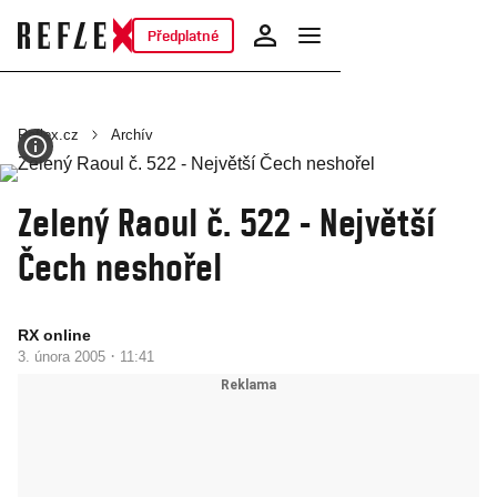
Předplatné
Reflex.cz
Archív
Zelený Raoul č. 522 - Největší
Čech neshořel
RX online
·
3. února 2005
11:41