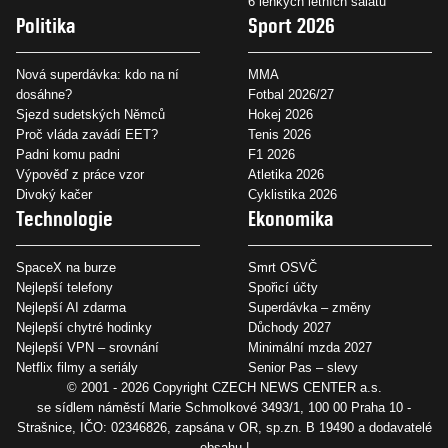
6 lehkých letních salátů
Politika
Sport 2026
Nová superdávka: kdo na ní
MMA
dosáhne?
Fotbal 2026/27
Sjezd sudetských Němců
Hokej 2026
Proč vláda zavádí EET?
Tenis 2026
Padni komu padni
F1 2026
Výpověď z práce vzor
Atletika 2026
Divoký kačer
Cyklistika 2026
Technologie
Ekonomika
SpaceX na burze
Smrt OSVČ
Nejlepší telefony
Spořicí účty
Nejlepší AI zdarma
Superdávka – změny
Nejlepší chytré hodinky
Důchody 2027
Nejlepší VPN – srovnání
Minimální mzda 2027
Netflix filmy a seriály
Senior Pas – slevy
© 2001 - 2026 Copyright
CZECH NEWS CENTER a.s.
se sídlem náměstí Marie Schmolkové 3493/1, 100 00 Praha 10 -
Strašnice, IČO: 02346826, zapsána v OR, sp.zn. B 19490 a dodavatelé
obsahu