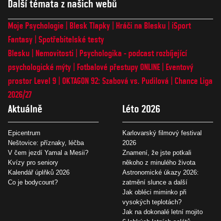
Další témata z našich webů
Moje Psychologie
Blesk Tlapky
Hráči na Blesku
iSport
Fantasy
Spotřebitelské testy
Blesku
Nemovitosti
Psychologika - podcast rozbíjející
psychologické mýty
Fotbalové přestupy ONLINE
Eventový
prostor Level 9
OKTAGON 92: Szabová vs. Pudilová
Chance Liga
2026/27
Aktuálně
Léto 2026
Epicentrum
Karlovarský filmový festival
Neštovice: příznaky, léčba
2026
V čem jezdí Yamal a Mesii?
Znamení, že jste potkali
Kvízy pro seniory
někoho z minulého života
Kalendář úplňků 2026
Astronomické úkazy 2026:
Co je bodycount?
zatmění slunce a další
Jak obléci miminko při
vysokých teplotách?
Jak na dokonalé letní mojito