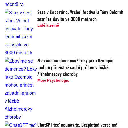
Sraz v šest ráno. Vrchol festivalu Tóny Dolomit
zazní za úsvitu ve 3000 metrech
Lidé a země
Zbavíme se demence? Léky jako Ozempic
mohou přinést zásadní průlom v léčbě
Alzheimerovy choroby
Moje Psychologie
ChatGPT teď neunavíte. Bezplatná verze má