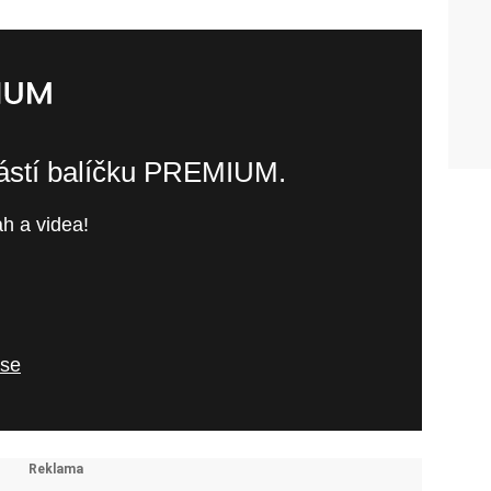
částí balíčku PREMIUM.
h a videa!
 se