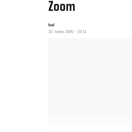
Zoom
bal
·
20. ledna 2005
19:11