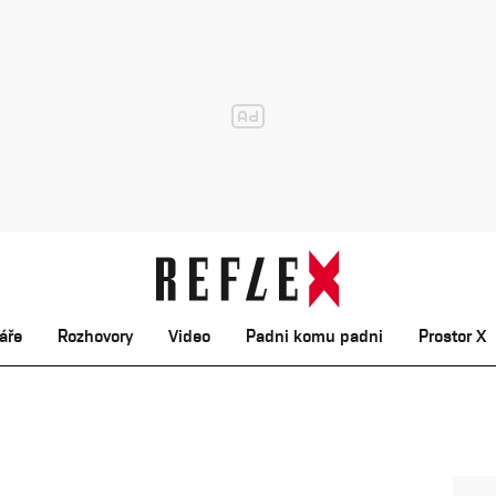
áře
Rozhovory
Video
Padni komu padni
Prostor X