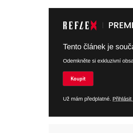
Tento článek je sou
Odemkněte si exkluzivní obsa
Koupit
Už mám předplatné.
Přihlásit