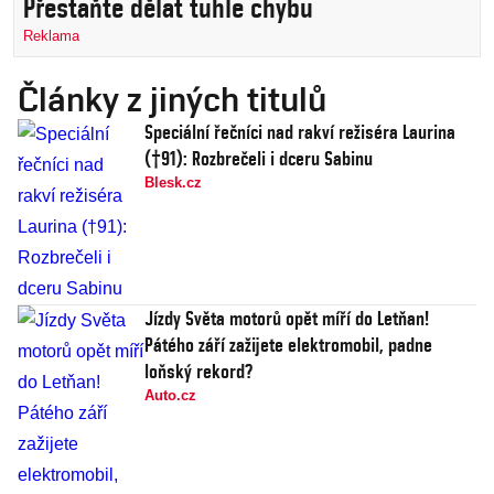
Přestaňte dělat tuhle chybu
Reklama
Články z jiných titulů
Speciální řečníci nad rakví režiséra Laurina
(†91): Rozbrečeli i dceru Sabinu
Blesk.cz
Jízdy Světa motorů opět míří do Letňan!
Pátého září zažijete elektromobil, padne
loňský rekord?
Auto.cz