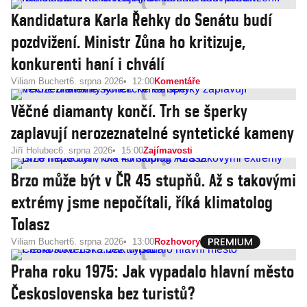
Kandidatura Karla Řehky do Senátu budí
pozdvižení. Ministr Zůna ho kritizuje,
konkurenti haní i chválí
Viliam Buchert
6. srpna 2026
12:00
Komentáře
Věčné diamanty končí. Trh se šperky
zaplavují nerozeznatelné syntetické kameny
Jiří Holubec
6. srpna 2026
15:00
Zajímavosti
Brzo může být v ČR 45 stupňů. Až s takovými
extrémy jsme nepočítali, říká klimatolog
Tolasz
Viliam Buchert
6. srpna 2026
13:00
Rozhovory
Praha roku 1975: Jak vypadalo hlavní město
Československa bez turistů?