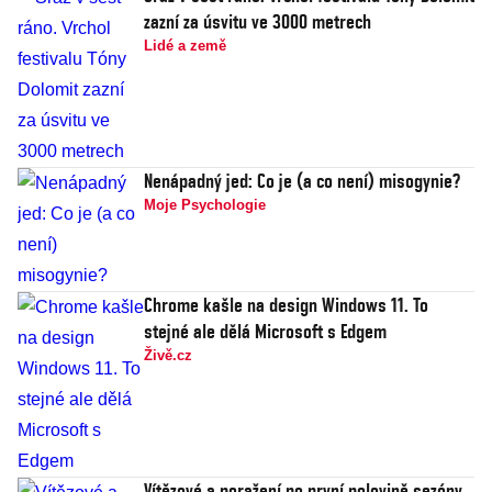
zazní za úsvitu ve 3000 metrech
Lidé a země
Nenápadný jed: Co je (a co není) misogynie?
Moje Psychologie
Chrome kašle na design Windows 11. To
stejné ale dělá Microsoft s Edgem
Živě.cz
Vítězové a poražení po první polovině sezóny