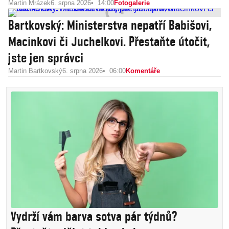
Martin Mrázek
6. srpna 2026
14:00
Fotogalerie
Bartkovský: Ministerstva nepatří Babišovi,
Macinkovi či Juchelkovi. Přestaňte útočit,
jste jen správci
Martin Bartkovský
6. srpna 2026
06:00
Komentáře
Vydrží vám barva sotva pár týdnů?