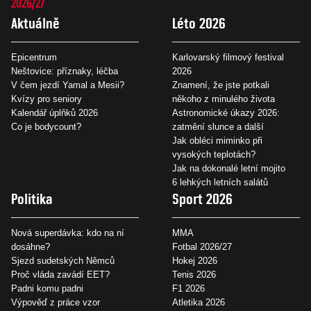
2026/27
Aktuálně
Léto 2026
Epicentrum
Karlovarský filmový festival
Neštovice: příznaky, léčba
2026
V čem jezdí Yamal a Mesii?
Znamení, že jste potkali
Kvízy pro seniory
někoho z minulého života
Kalendář úplňků 2026
Astronomické úkazy 2026:
Co je bodycount?
zatmění slunce a další
Jak obléci miminko při
vysokých teplotách?
Jak na dokonalé letní mojito
6 lehkých letních salátů
Politika
Sport 2026
Nová superdávka: kdo na ní
MMA
dosáhne?
Fotbal 2026/27
Sjezd sudetských Němců
Hokej 2026
Proč vláda zavádí EET?
Tenis 2026
Padni komu padni
F1 2026
Výpověď z práce vzor
Atletika 2026