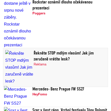
Rockstar oznámil dlouho očekávanou
prezentaci
Poggers
Řekněte STOP mdlým vlasům! Jak jim
zaručeně vrátíte lesk?
Reklama
Mercedes- Benz Prague FW SS27
HeyFomo
Sraz v šest ráno. Vrchol festivalu Tóny Dolomit