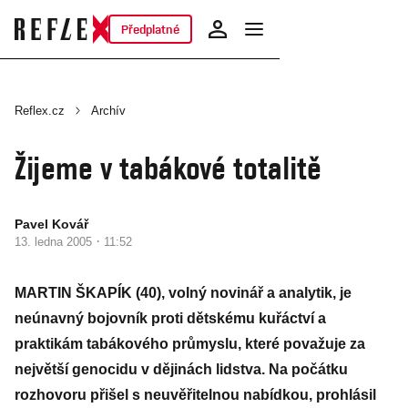
Předplatné
Reflex.cz
Archív
Žijeme v tabákové totalitě
Pavel Kovář
·
13. ledna 2005
11:52
MARTIN ŠKAPÍK (40), volný novinář a analytik, je
neúnavný bojovník proti dětskému kuřáctví a
praktikám tabákového průmyslu, které považuje za
největší genocidu v dějinách lidstva. Na počátku
rozhovoru přišel s neuvěřitelnou nabídkou, prohlásil