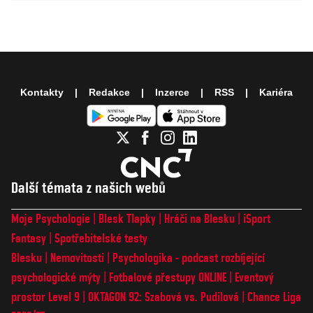
Kontakty
Redakce
Inzerce
RSS
Kariéra
Další témata z našich webů
Moje Psychologie
Blesk Tlapky
Hráči na Blesku
iSport
Fantasy
Spotřebitelské testy
Blesku
Nemovitosti
Psychologika - podcast rozbíjející
psychologické mýty
Fotbalové přestupy ONLINE
Eventový
prostor Level 9
OKTAGON 92: Szabová vs. Pudilová
Chance Liga