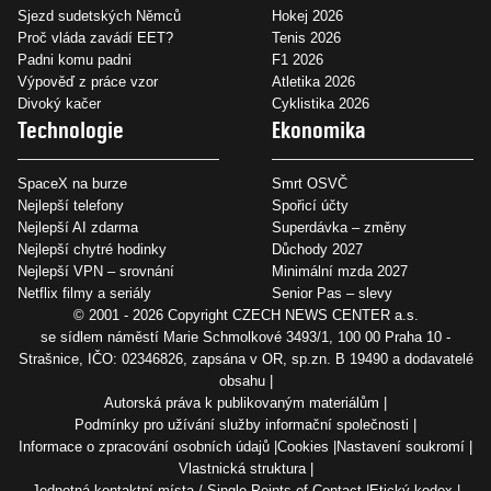
Sjezd sudetských Němců
Hokej 2026
Proč vláda zavádí EET?
Tenis 2026
Padni komu padni
F1 2026
Výpověď z práce vzor
Atletika 2026
Divoký kačer
Cyklistika 2026
Technologie
Ekonomika
SpaceX na burze
Smrt OSVČ
Nejlepší telefony
Spořicí účty
Nejlepší AI zdarma
Superdávka – změny
Nejlepší chytré hodinky
Důchody 2027
Nejlepší VPN – srovnání
Minimální mzda 2027
Netflix filmy a seriály
Senior Pas – slevy
© 2001 - 2026 Copyright
CZECH NEWS CENTER a.s.
se sídlem náměstí Marie Schmolkové 3493/1, 100 00 Praha 10 -
Strašnice, IČO: 02346826, zapsána v OR, sp.zn. B 19490 a dodavatelé
obsahu
Autorská práva k publikovaným materiálům
Podmínky pro užívání služby informační společnosti
Informace o zpracování osobních údajů
Cookies
Nastavení soukromí
Vlastnická struktura
Jednotná kontaktní místa / Single Points of Contact
Etický kodex