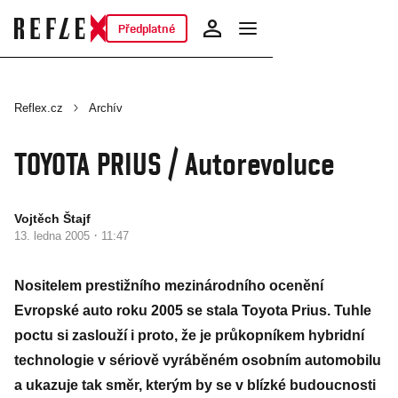
Předplatné
Reflex.cz
Archív
TOYOTA PRIUS / Autorevoluce
Vojtěch Štajf
·
13. ledna 2005
11:47
Nositelem prestižního mezinárodního ocenění
Evropské auto roku 2005 se stala Toyota Prius. Tuhle
poctu si zaslouží i proto, že je průkopníkem hybridní
technologie v sériově vyráběném osobním automobilu
a ukazuje tak směr, kterým by se v blízké budoucnosti