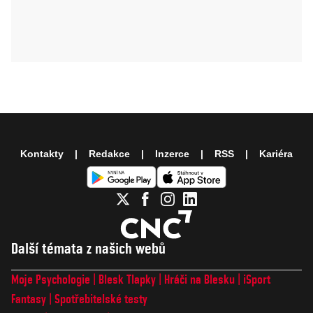
Kontakty
Redakce
Inzerce
RSS
Kariéra
Další témata z našich webů
Moje Psychologie
Blesk Tlapky
Hráči na Blesku
iSport
Fantasy
Spotřebitelské testy