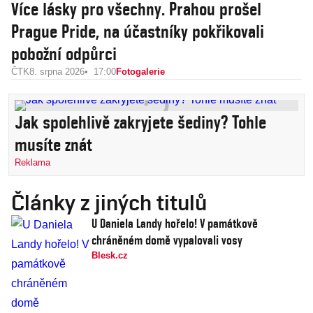
Více lásky pro všechny. Prahou prošel
Prague Pride, na účastníky pokřikovali
pobožní odpůrci
ČTK
8. srpna 2026
17:00
Fotogalerie
Jak spolehlivě zakryjete šediny? Tohle
musíte znát
Reklama
Články z jiných titulů
U Daniela Landy hořelo! V památkově
chráněném domě vypalovali vosy
Blesk.cz