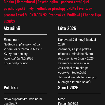
Blesku
Nemovitosti
Psychologika - podcast rozbíjející
psychologické mýty
Fotbalové přestupy ONLINE
Eventový
prostor Level 9
OKTAGON 92: Szabová vs. Pudilová
Chance Liga
2026/27
Aktuálně
Léto 2026
Epicentrum
Karlovarský filmový festival
Neštovice: příznaky, léčba
2026
V čem jezdí Yamal a Mesii?
Znamení, že jste potkali
Kvízy pro seniory
někoho z minulého života
Kalendář úplňků 2026
Astronomické úkazy 2026:
Co je bodycount?
zatmění slunce a další
Jak obléci miminko při
vysokých teplotách?
Jak na dokonalé letní mojito
6 lehkých letních salátů
Politika
Sport 2026
Nová superdávka: kdo na ní
MMA
dosáhne?
Fotbal 2026/27