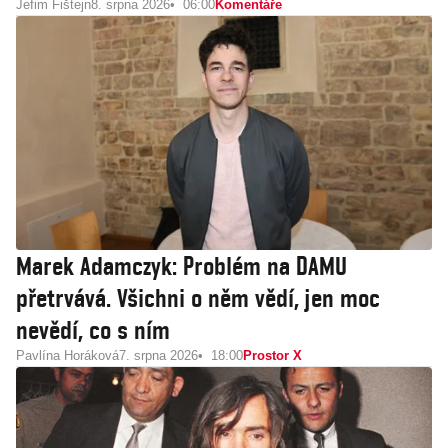
Jefim Fištejn
8. srpna 2026
06:00
Komentáře
Marek Adamczyk: Problém na DAMU
přetrvává. Všichni o něm vědí, jen moc
nevědí, co s ním
Pavlína Horáková
7. srpna 2026
18:00
Prostor X