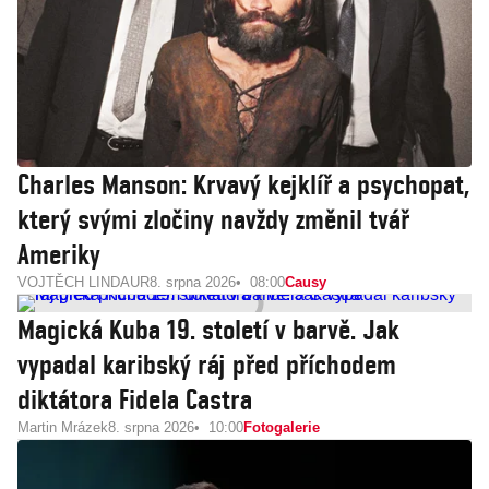
Charles Manson: Krvavý kejklíř a psychopat,
který svými zločiny navždy změnil tvář
Ameriky
VOJTĚCH LINDAUR
8. srpna 2026
08:00
Causy
Magická Kuba 19. století v barvě. Jak
vypadal karibský ráj před příchodem
diktátora Fidela Castra
Martin Mrázek
8. srpna 2026
10:00
Fotogalerie