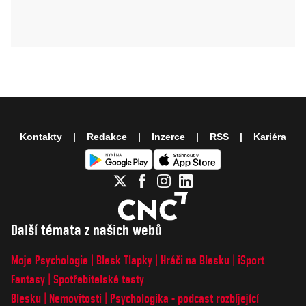
Kontakty
Redakce
Inzerce
RSS
Kariéra
Další témata z našich webů
Moje Psychologie
Blesk Tlapky
Hráči na Blesku
iSport
Fantasy
Spotřebitelské testy
Blesku
Nemovitosti
Psychologika - podcast rozbíjející