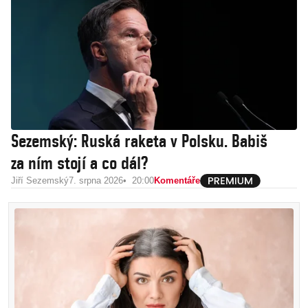
Sezemský: Ruská raketa v Polsku. Babiš
za ním stojí a co dál?
Jiří Sezemský
7. srpna 2026
20:00
Komentáře