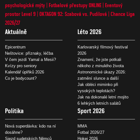
psychologické mýty
Fotbalové přestupy ONLINE
Eventový
prostor Level 9
OKTAGON 92: Szabová vs. Pudilová
Chance Liga
2026/27
Aktuálně
Léto 2026
Epicentrum
Karlovarský filmový festival
Neštovice: příznaky, léčba
2026
V čem jezdí Yamal a Mesii?
Znamení, že jste potkali
Kvízy pro seniory
někoho z minulého života
Kalendář úplňků 2026
Astronomické úkazy 2026:
Co je bodycount?
zatmění slunce a další
Jak obléci miminko při
vysokých teplotách?
Jak na dokonalé letní mojito
6 lehkých letních salátů
Politika
Sport 2026
Nová superdávka: kdo na ní
MMA
dosáhne?
Fotbal 2026/27
Sjezd sudetských Němců
Hokej 2026