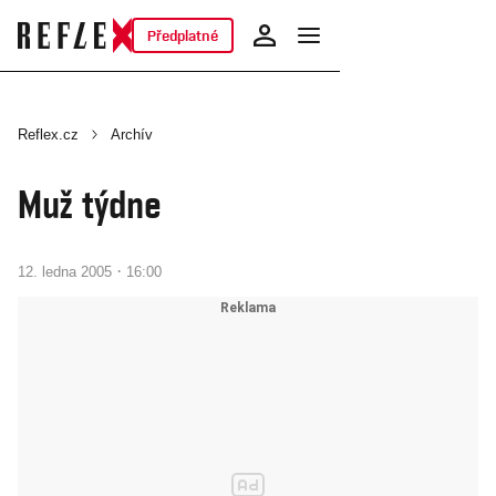
Předplatné
Reflex.cz
Archív
Muž týdne
·
12. ledna 2005
16:00