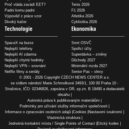
Proč vláda zavádí EET?
Tenis 2026
Padni komu padni
F1 2026
Výpověď z práce vzor
Atletika 2026
Divoký kačer
Cyklistika 2026
Technologie
Ekonomika
SpaceX na burze
Smrt OSVČ
Nejlepší telefony
Spořicí účty
Nejlepší AI zdarma
Superdávka – změny
Nejlepší chytré hodinky
Důchody 2027
Nejlepší VPN – srovnání
Minimální mzda 2027
Netflix filmy a seriály
Senior Pas – slevy
© 2001 - 2026 Copyright
CZECH NEWS CENTER a.s.
se sídlem náměstí Marie Schmolkové 3493/1, 100 00 Praha 10 -
Strašnice, IČO: 02346826, zapsána v OR, sp.zn. B 19490 a dodavatelé
obsahu
Autorská práva k publikovaným materiálům
Podmínky pro užívání služby informační společnosti
Informace o zpracování osobních údajů
Cookies
Nastavení soukromí
Vlastnická struktura
Jednotná kontaktní místa / Single Points of Contact
Etický kodex