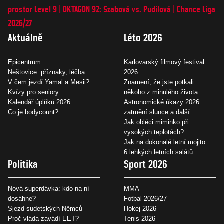
prostor Level 9
OKTAGON 92: Szabová vs. Pudilová
Chance Liga
2026/27
Aktuálně
Léto 2026
Epicentrum
Karlovarský filmový festival
Neštovice: příznaky, léčba
2026
V čem jezdí Yamal a Mesii?
Znamení, že jste potkali
Kvízy pro seniory
někoho z minulého života
Kalendář úplňků 2026
Astronomické úkazy 2026:
Co je bodycount?
zatmění slunce a další
Jak obléci miminko při
vysokých teplotách?
Jak na dokonalé letní mojito
6 lehkých letních salátů
Politika
Sport 2026
Nová superdávka: kdo na ní
MMA
dosáhne?
Fotbal 2026/27
Sjezd sudetských Němců
Hokej 2026
Proč vláda zavádí EET?
Tenis 2026