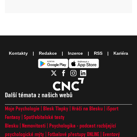
Kontakty
Redakce
Inzerce
RSS
Kariéra
Další témata z našich webů
Moje Psychologie
Blesk Tlapky
Hráči na Blesku
iSport
Fantasy
Spotřebitelské testy
Blesku
Nemovitosti
Psychologika - podcast rozbíjející
psychologické mýty
Fotbalové přestupy ONLINE
Eventový