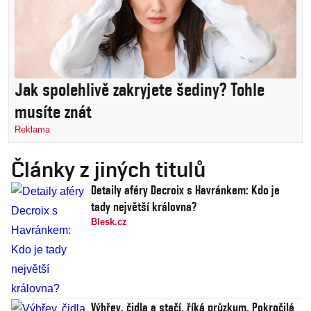
Jak spolehlivě zakryjete šediny? Tohle
musíte znát
Reklama
Články z jiných titulů
Detaily aféry Decroix s Havránkem: Kdo je
tady největší královna?
Blesk.cz
Výhřev, čidla a stačí, říká průzkum. Pokročilá