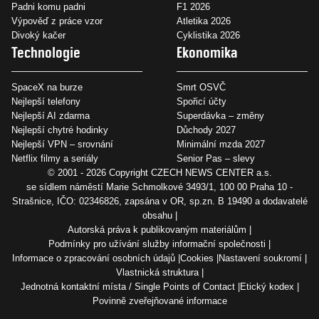
Padni komu padni
F1 2026
Výpověď z práce vzor
Atletika 2026
Divoký kačer
Cyklistika 2026
Technologie
Ekonomika
SpaceX na burze
Smrt OSVČ
Nejlepší telefony
Spořicí účty
Nejlepší AI zdarma
Superdávka – změny
Nejlepší chytré hodinky
Důchody 2027
Nejlepší VPN – srovnání
Minimální mzda 2027
Netflix filmy a seriály
Senior Pas – slevy
© 2001 - 2026 Copyright
CZECH NEWS CENTER a.s.
se sídlem náměstí Marie Schmolkové 3493/1, 100 00 Praha 10 -
Strašnice, IČO: 02346826, zapsána v OR, sp.zn. B 19490 a dodavatelé
obsahu
Autorská práva k publikovaným materiálům
Podmínky pro užívání služby informační společnosti
Informace o zpracování osobních údajů
Cookies
Nastavení soukromí
Vlastnická struktura
Jednotná kontaktní místa / Single Points of Contact
Etický kodex
Povinně zveřejňované informace