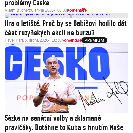
problémy Česka
Viliam Buchert
9. srpna 2026
06:00
Komentáře
Hra o letiště. Proč by se Babišovi hodilo dát
část ruzyňských akcií na burzu?
Pavel Páral
8. srpna 2026
18:30
Komentáře
Sázka na senátní volby a zklamané
pravičáky. Dotáhne to Kuba s hnutím Naše