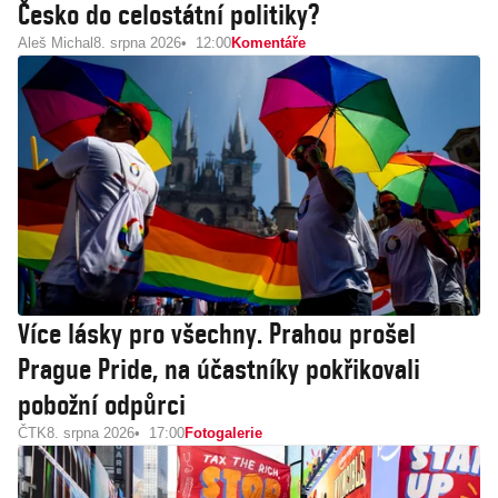
Česko do celostátní politiky?
Aleš Michal
8. srpna 2026
12:00
Komentáře
Více lásky pro všechny. Prahou prošel
Prague Pride, na účastníky pokřikovali
pobožní odpůrci
ČTK
8. srpna 2026
17:00
Fotogalerie