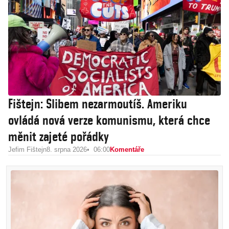
Fištejn: Slibem nezarmoutíš. Ameriku
ovládá nová verze komunismu, která chce
měnit zajeté pořádky
Jefim Fištejn
8. srpna 2026
06:00
Komentáře