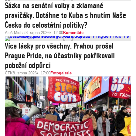
Sázka na senátní volby a zklamané
pravičáky. Dotáhne to Kuba s hnutím Naše
Česko do celostátní politiky?
Aleš Michal
8. srpna 2026
12:00
Komentáře
Více lásky pro všechny. Prahou prošel
Prague Pride, na účastníky pokřikovali
pobožní odpůrci
ČTK
8. srpna 2026
17:00
Fotogalerie