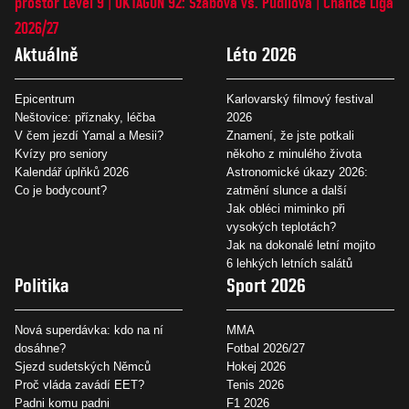
prostor Level 9
OKTAGON 92: Szabová vs. Pudilová
Chance Liga
2026/27
Aktuálně
Léto 2026
Epicentrum
Karlovarský filmový festival
Neštovice: příznaky, léčba
2026
V čem jezdí Yamal a Mesii?
Znamení, že jste potkali
Kvízy pro seniory
někoho z minulého života
Kalendář úplňků 2026
Astronomické úkazy 2026:
Co je bodycount?
zatmění slunce a další
Jak obléci miminko při
vysokých teplotách?
Jak na dokonalé letní mojito
6 lehkých letních salátů
Politika
Sport 2026
Nová superdávka: kdo na ní
MMA
dosáhne?
Fotbal 2026/27
Sjezd sudetských Němců
Hokej 2026
Proč vláda zavádí EET?
Tenis 2026
Padni komu padni
F1 2026