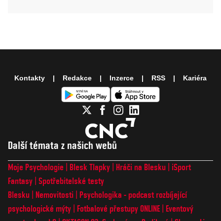
Kontakty
Redakce
Inzerce
RSS
Kariéra
Další témata z našich webů
Moje Psychologie
Blesk Tlapky
Hráči na Blesku
iSport
Fantasy
Spotřebitelské testy
Blesku
Nemovitosti
Psychologika - podcast rozbíjející
psychologické mýty
Fotbalové přestupy ONLINE
Eventový