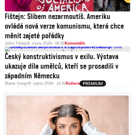
Fištejn: Slibem nezarmoutíš. Ameriku
ovládá nová verze komunismu, která chce
měnit zajeté pořádky
Jefim Fištejn
8. srpna 2026
06:00
Komentáře
Český konstruktivismus v exilu. Výstava
ukazuje díla umělců, kteří se prosadili v
západním Německu
Marek Gregor
8. srpna 2026
14:00
Kultura