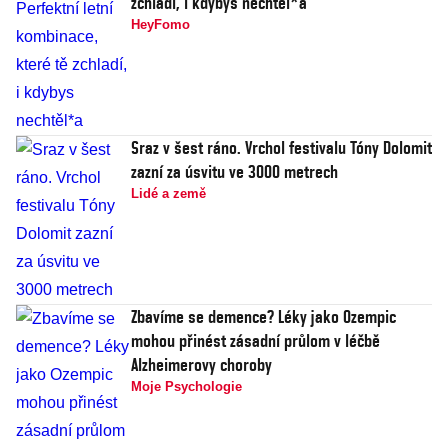
zchladí, i kdybys nechtěl*a
HeyFomo
Sraz v šest ráno. Vrchol festivalu Tóny Dolomit
zazní za úsvitu ve 3000 metrech
Lidé a země
Zbavíme se demence? Léky jako Ozempic
mohou přinést zásadní průlom v léčbě
Alzheimerovy choroby
Moje Psychologie