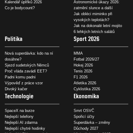
Kalendář úplňků 2026
Astronomické úkazy 2026:
Co je bodycount?
zatmění slunce a další
Jak obléci miminko při
vysokých teplotách?
Jak na dokonalé letní mojito
6 lehkých letních salátů
Politika
Sport 2026
Nová superdávka: kdo na ní
MMA
dosáhne?
Fotbal 2026/27
Sjezd sudetských Němců
Hokej 2026
Proč vláda zavádí EET?
Tenis 2026
Padni komu padni
F1 2026
Výpověď z práce vzor
Atletika 2026
Divoký kačer
Cyklistika 2026
Technologie
Ekonomika
SpaceX na burze
Smrt OSVČ
Nejlepší telefony
Spořicí účty
Nejlepší AI zdarma
Superdávka – změny
Nejlepší chytré hodinky
Důchody 2027