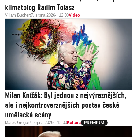
klimatolog Radim Tolasz
Viliam Buchert
7. srpna 2026
12:00
Video
Milan Knížák: Byl jednou z nejvýraznějších,
ale i nejkontroverznějších postav české
umělecké scény
Marek Gregor
7. srpna 2026
13:00
Kultura