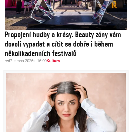
Propojení hudby a krásy. Beauty zóny vám
dovolí vypadat a cítit se dobře i během
několikadenních festivalů
red
7. srpna 2026
16:00
Kultura