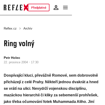
Předplatné
Reflex.cz
Archív
Ring volný
Petr Holec
·
22. prosince 2004
17:30
Dospívající kluci, převážně Romové, sem dobrovolně
přicházejí z celé Prahy. Někteří jednou dvakrát a hned
se vrátí na ulici. Nevydrží vojenskou disciplínu,
mazáckou hierarchii či kliky za sebemenší prohřešek,
jako třeba očumování fotek Muhammada Aliho. Jiní