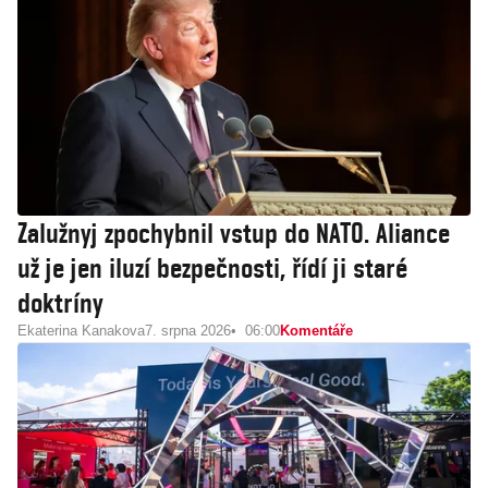
Zalužnyj zpochybnil vstup do NATO. Aliance
už je jen iluzí bezpečnosti, řídí ji staré
doktríny
Ekaterina Kanakova
7. srpna 2026
06:00
Komentáře