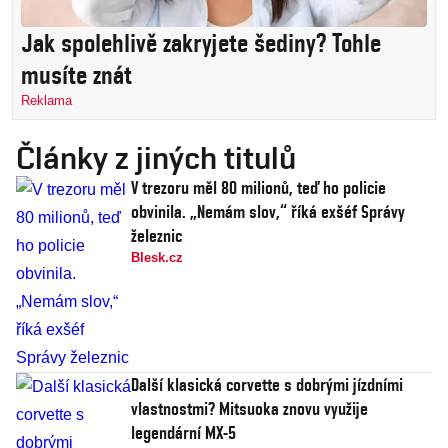
Jak spolehlivě zakryjete šediny? Tohle
musíte znát
Reklama
Články z jiných titulů
V trezoru měl 80 milionů, teď ho policie
obvinila. „Nemám slov,“ říká exšéf Správy
železnic
Blesk.cz
Další klasická corvette s dobrými jízdními
vlastnostmi? Mitsuoka znovu využije
legendární MX-5