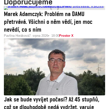
Doporučujeme
Marek Adamczyk: Problém na DAMU
přetrvává. Všichni o něm vědí, jen moc
nevědí, co s ním
Pavlína Horáková
7. srpna 2026
18:00
Prostor X
Jak se bude vyvíjet počasí? Až 45 stupňů,
což se dlouhodobě nedá vydržet, varuje