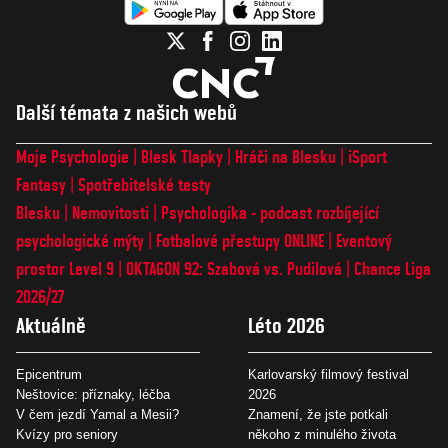
Další témata z našich webů
Moje Psychologie
Blesk Tlapky
Hráči na Blesku
iSport
Fantasy
Spotřebitelské testy
Blesku
Nemovitosti
Psychologika - podcast rozbíjející
psychologické mýty
Fotbalové přestupy ONLINE
Eventový
prostor Level 9
OKTAGON 92: Szabová vs. Pudilová
Chance Liga
2026/27
Aktuálně
Léto 2026
Epicentrum
Karlovarský filmový festival
Neštovice: příznaky, léčba
2026
V čem jezdí Yamal a Mesii?
Znamení, že jste potkali
Kvízy pro seniory
někoho z minulého života