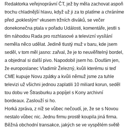
Redaktorka veřejnoprávní ČT, jež by měla zachovat aspoň
trochu chladnější hlavu, když už ji za to platíme a chráníme
před „pokleslým“ vkusem tržních diváků, se večer
donekonečna ptala v pořadu Události, komentáře, jestli s
tím náhodou Rada pro rozhlasové a televizní vysílání
neměla něco udělat. Jedině tlustý muž v baru, kde jsem
seděl, v tom měl jasno: zařval, že je to neuvěřitelný bordel,
a objednal si další pivo. Napodobil jsem ho. Doufám jen,
že europoslanec Vladimír Železný, kvůli kterému si teď
CME kupuje Novu zpátky a kvůli němuž jsme za tuhle
televizi už všichni jednou zaplatili 10 miliard korun, seděl
tou dobu ve Štrasburku a popíjel s Kony archivní
bordeaux. Zaslouží si ho.
Horká zpráva, z níž se vůbec nečoudí, je, že se s Novou
nestalo vůbec nic. Jednu firmu prostě koupila jiná firma.
Běžná obchodní transakce, jakých se ve vyspělém světě