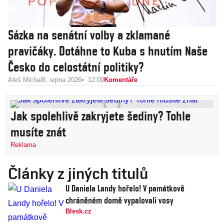
Sázka na senátní volby a zklamané
pravičáky. Dotáhne to Kuba s hnutím Naše
Česko do celostátní politiky?
Aleš Michal
8. srpna 2026
12:00
Komentáře
Jak spolehlivě zakryjete šediny? Tohle
musíte znát
Reklama
Články z jiných titulů
U Daniela Landy hořelo! V památkově
chráněném domě vypalovali vosy
Blesk.cz