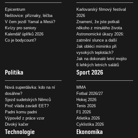
Epicentrum
Karlovarský filmový festival
Neštovice: příznaky, léčba
2026
V čem jezdí Yamal a Mesii?
Znamení, že jste potkali
Kvízy pro seniory
někoho z minulého života
Kalendář úplňků 2026
Astronomické úkazy 2026:
Co je bodycount?
zatmění slunce a další
Jak obléci miminko při
vysokých teplotách?
Jak na dokonalé letní mojito
6 lehkých letních salátů
Politika
Sport 2026
Nová superdávka: kdo na ní
MMA
dosáhne?
Fotbal 2026/27
Sjezd sudetských Němců
Hokej 2026
Proč vláda zavádí EET?
Tenis 2026
Padni komu padni
F1 2026
Výpověď z práce vzor
Atletika 2026
Divoký kačer
Cyklistika 2026
Technologie
Ekonomika