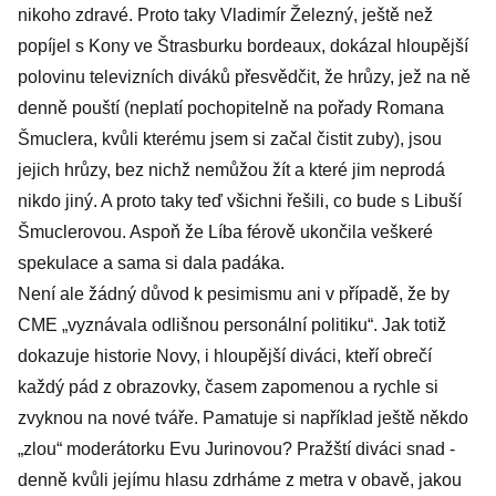
nikoho zdravé. Proto taky Vladimír Železný, ještě než
popíjel s Kony ve Štrasburku bordeaux, dokázal hloupější
polovinu televizních diváků přesvědčit, že hrůzy, jež na ně
denně pouští (neplatí pochopitelně na pořady Romana
Šmuclera, kvůli kterému jsem si začal čistit zuby), jsou
jejich hrůzy, bez nichž nemůžou žít a které jim neprodá
nikdo jiný. A proto taky teď všichni řešili, co bude s Libuší
Šmuclerovou. Aspoň že Líba férově ukončila veškeré
spekulace a sama si dala padáka.
Není ale žádný důvod k pesimismu ani v případě, že by
CME „vyznávala odlišnou personální politiku“. Jak totiž
dokazuje historie Novy, i hloupější diváci, kteří obrečí
každý pád z obrazovky, časem zapomenou a rychle si
zvyknou na nové tváře. Pamatuje si například ještě někdo
„zlou“ moderátorku Evu Jurinovou? Pražští diváci snad -
denně kvůli jejímu hlasu zdrháme z metra v obavě, jakou