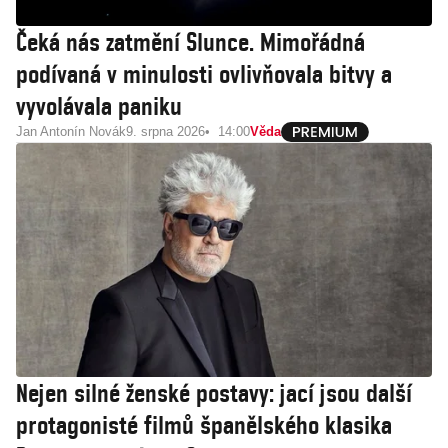
Čeká nás zatmění Slunce. Mimořádná
podívaná v minulosti ovlivňovala bitvy a
vyvolávala paniku
Jan Antonín Novák
9. srpna 2026
14:00
Věda
Nejen silné ženské postavy: jací jsou další
protagonisté filmů španělského klasika