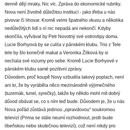
denně dějí mraky. Nic víc. Zpráva do ekonomické rubriky.
Nova není životně důležitou institucí - jako třeba u nás
pivovar či lihovar. Kromě velmi špatného vkusu a několika
nedůležitých lidí s ní nic nepadá ani nekončí. Kdyby
skončila, vyřvával by Petr Novotný své ostrovtipy doma.
Lucie Borhyová by se culila v pánském klubu. Trio z Tele
tele by šlo konečně makat a Veronika Žilková by si
nechala své rozumy pro sebe. Kromě Lucie Borhyové v
pánském klubu samé pozitivní zprávy.
Důvodem, proč koupě Novy vzbudila takový poplach, není
ani to, že by vyráběla něco mezinárodně výjimečného
(tuzemák, tunel, syrečky), takže by někdo mohl mít dobrý
důvod obávat se, co s ním teď bude. Důvodem je, že u nás
Nova pořád zůstává jedinou „opravdovou“ soukromou
televizí (Prima se stále neumí rozhodnout, jestli bude
libeňskou nebo skutečnou televizí), což není nikdy pro