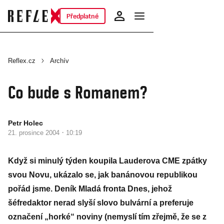
Předplatné
Reflex.cz
Archív
Co bude s Romanem?
Petr Holec
·
21. prosince 2004
10:19
Když si minulý týden koupila Lauderova CME zpátky
svou Novu, ukázalo se, jak banánovou republikou
pořád jsme. Deník Mladá fronta Dnes, jehož
šéfredaktor nerad slyší slovo bulvární a preferuje
označení „horké“ noviny (nemyslí tím zřejmě, že se z