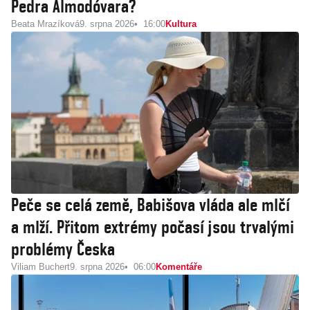
Pedra Almodóvara?
Beata Mrazíková
9. srpna 2026
16:00
Kultura
Peče se celá země, Babišova vláda ale mlčí
a mlží. Přitom extrémy počasí jsou trvalými
problémy Česka
Viliam Buchert
9. srpna 2026
06:00
Komentáře