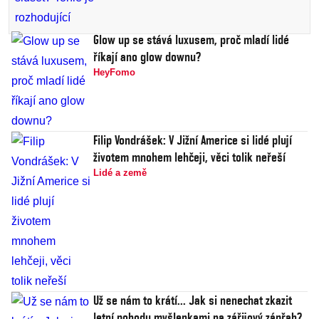
Glow up se stává luxusem, proč mladí lidé
říkají ano glow downu?
HeyFomo
Filip Vondrášek: V Jižní Americe si lidé plují
životem mnohem lehčeji, věci tolik neřeší
Lidé a země
Už se nám to krátí... Jak si nenechat zkazit
letní pohodu myšlenkami na zářijový zápřah?