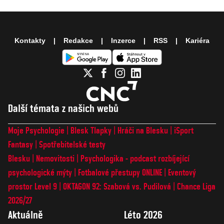
Kontakty
Redakce
Inzerce
RSS
Kariéra
Další témata z našich webů
Moje Psychologie
Blesk Tlapky
Hráči na Blesku
iSport
Fantasy
Spotřebitelské testy
Blesku
Nemovitosti
Psychologika - podcast rozbíjející
psychologické mýty
Fotbalové přestupy ONLINE
Eventový
prostor Level 9
OKTAGON 92: Szabová vs. Pudilová
Chance Liga
2026/27
Aktuálně
Léto 2026