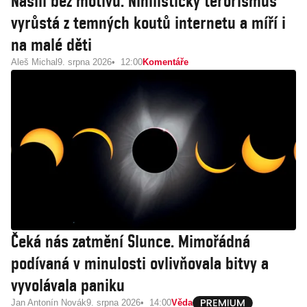
Násilí bez motivu. Nihilistický terorismus
vyrůstá z temných koutů internetu a míří i
na malé děti
Aleš Michal
9. srpna 2026
12:00
Komentáře
Čeká nás zatmění Slunce. Mimořádná
podívaná v minulosti ovlivňovala bitvy a
vyvolávala paniku
Jan Antonín Novák
9. srpna 2026
14:00
Věda