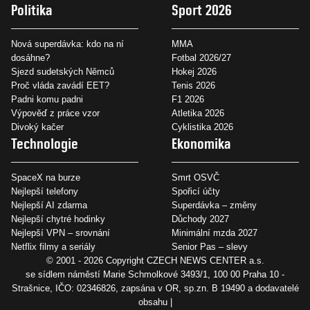
Politika
Sport 2026
Nová superdávka: kdo na ní
MMA
dosáhne?
Fotbal 2026/27
Sjezd sudetských Němců
Hokej 2026
Proč vláda zavádí EET?
Tenis 2026
Padni komu padni
F1 2026
Výpověď z práce vzor
Atletika 2026
Divoký kačer
Cyklistika 2026
Technologie
Ekonomika
SpaceX na burze
Smrt OSVČ
Nejlepší telefony
Spořicí účty
Nejlepší AI zdarma
Superdávka – změny
Nejlepší chytré hodinky
Důchody 2027
Nejlepší VPN – srovnání
Minimální mzda 2027
Netflix filmy a seriály
Senior Pas – slevy
© 2001 - 2026 Copyright
CZECH NEWS CENTER a.s.
se sídlem náměstí Marie Schmolkové 3493/1, 100 00 Praha 10 -
Strašnice, IČO: 02346826, zapsána v OR, sp.zn. B 19490 a dodavatelé
obsahu