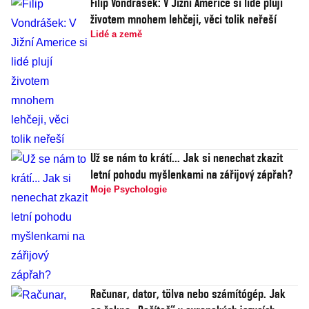
Filip Vondrášek: V Jižní Americe si lidé plují
životem mnohem lehčeji, věci tolik neřeší
Lidé a země
Už se nám to krátí... Jak si nenechat zkazit
letní pohodu myšlenkami na zářijový zápřah?
Moje Psychologie
Računar, dator, tölva nebo számítógép. Jak