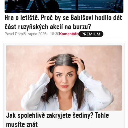
Hra o letiště. Proč by se Babišovi hodilo dát
část ruzyňských akcií na burzu?
Pavel Páral
8. srpna 2026
18:30
Komentáře
Jak spolehlivě zakryjete šediny? Tohle
musíte znát