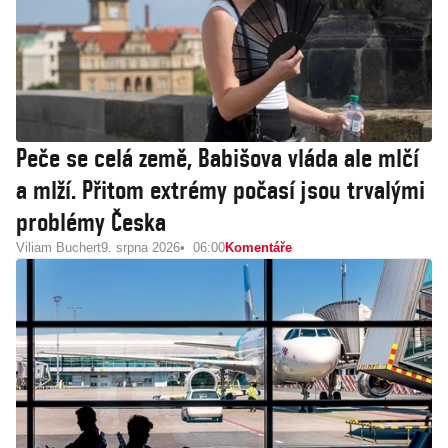
Peče se celá země, Babišova vláda ale mlčí
a mlží. Přitom extrémy počasí jsou trvalými
problémy Česka
Viliam Buchert
9. srpna 2026
06:00
Komentáře