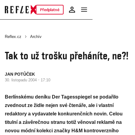
Předplatné
Reflex.cz
Archív
Tak to už trošku přeháníte, ne?!
JAN POTŮČEK
·
30. listopadu 2004
17:10
Berlínskému deníku Der Tagesspiegel se podařilo
zvednout ze židle nejen své čtenáře, ale i vlastní
redaktory a vydavatele konkurenčních novin. Celou
titulní a závěrečnou stranu totiž věnoval reklamě na
novou módní kolekci značky H&M kontroverzního