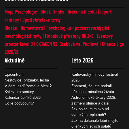
Moje Psychologie
Blesk Tlapky
Hráči na Blesku
iSport
Fantasy
Spotřebitelské testy
Blesku
Nemovitosti
Psychologika - podcast rozbíjející
psychologické mýty
Fotbalové přestupy ONLINE
Eventový
prostor Level 9
OKTAGON 92: Szabová vs. Pudilová
Chance Liga
2026/27
Aktuálně
Léto 2026
Epicentrum
Karlovarský filmový festival
Neštovice: příznaky, léčba
2026
V čem jezdí Yamal a Mesii?
Znamení, že jste potkali
Kvízy pro seniory
někoho z minulého života
Kalendář úplňků 2026
Astronomické úkazy 2026:
Co je bodycount?
zatmění slunce a další
Jak obléci miminko při
vysokých teplotách?
Jak na dokonalé letní mojito
6 lehkých letních salátů