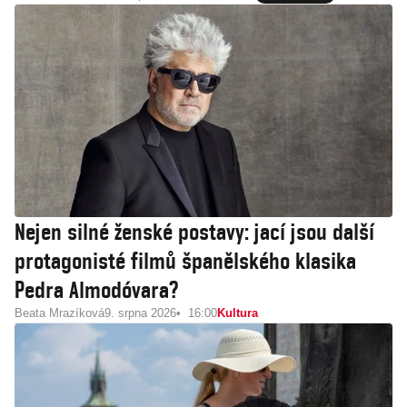
Nejen silné ženské postavy: jací jsou další
protagonisté filmů španělského klasika
Pedra Almodóvara?
Beata Mrazíková
9. srpna 2026
16:00
Kultura