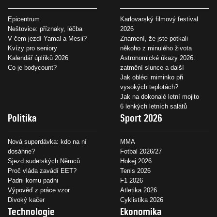
Epicentrum
Karlovarský filmový festival
Neštovice: příznaky, léčba
2026
V čem jezdí Yamal a Mesii?
Znamení, že jste potkali
Kvízy pro seniory
někoho z minulého života
Kalendář úplňků 2026
Astronomické úkazy 2026:
Co je bodycount?
zatmění slunce a další
Jak obléci miminko při
vysokých teplotách?
Jak na dokonalé letní mojito
6 lehkých letních salátů
Politika
Sport 2026
Nová superdávka: kdo na ní
MMA
dosáhne?
Fotbal 2026/27
Sjezd sudetských Němců
Hokej 2026
Proč vláda zavádí EET?
Tenis 2026
Padni komu padni
F1 2026
Výpověď z práce vzor
Atletika 2026
Divoký kačer
Cyklistika 2026
Technologie
Ekonomika