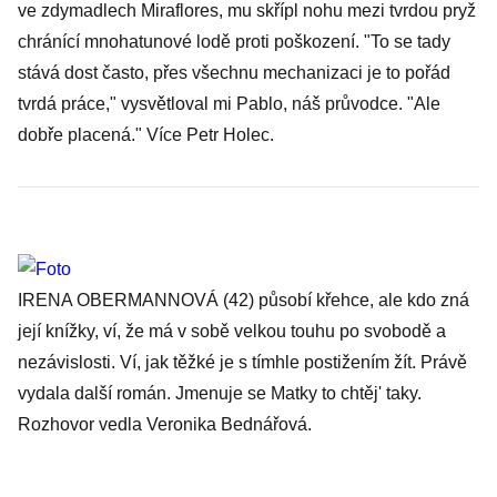
ve zdymadlech Miraflores, mu skřípl nohu mezi tvrdou pryž
chránící mnohatunové lodě proti poškození. "To se tady
stává dost často, přes všechnu mechanizaci je to pořád
tvrdá práce," vysvětloval mi Pablo, náš průvodce. "Ale
dobře placená." Více Petr Holec.
IRENA OBERMANNOVÁ
(42) působí křehce, ale kdo zná
její knížky, ví, že má v sobě velkou touhu po svobodě a
nezávislosti. Ví, jak těžké je s tímhle postižením žít. Právě
vydala další román. Jmenuje se Matky to chtěj' taky.
Rozhovor vedla Veronika Bednářová.