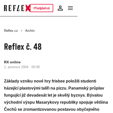
Předplatné
Reflex.cz
Archív
Reflex č. 48
RX online
·
1. prosince 2004
00:08
Základy vzniku nové hry frisbee položili studenti
házející plastovými talíři na pizzu. Panamský průplav
fungující již devadesát let je skvělý byznys. Bývalou
východní výspu Masarykovy republiky spojuje většina
Čechů se zromantizovanou postavou obyčejného