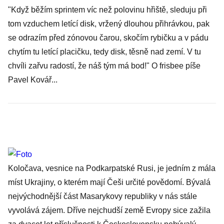
"Když běžím sprintem víc než polovinu hřiště, sleduju při
tom vzduchem letící disk, vržený dlouhou přihrávkou, pak
se odrazím před zónovou čarou, skočím rybičku a v pádu
chytím tu letící placičku, tedy disk, těsně nad zemí. V tu
chvíli zařvu radostí, že náš tým má bod!"
O frisbee
píše
Pavel Kovář...
Koločava, vesnice na Podkarpatské Rusi
, je jedním z mála
míst Ukrajiny, o kterém mají Češi určité povědomí. Bývalá
nejvýchodnější část Masarykovy republiky v nás stále
vyvolává zájem. Dříve nejchudší země Evropy sice zažila