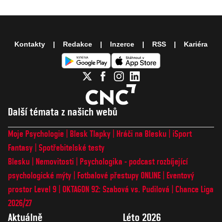
Kontakty
Redakce
Inzerce
RSS
Kariéra
Další témata z našich webů
Moje Psychologie
Blesk Tlapky
Hráči na Blesku
iSport
Fantasy
Spotřebitelské testy
Blesku
Nemovitosti
Psychologika - podcast rozbíjející
psychologické mýty
Fotbalové přestupy ONLINE
Eventový
prostor Level 9
OKTAGON 92: Szabová vs. Pudilová
Chance Liga
2026/27
Aktuálně
Léto 2026