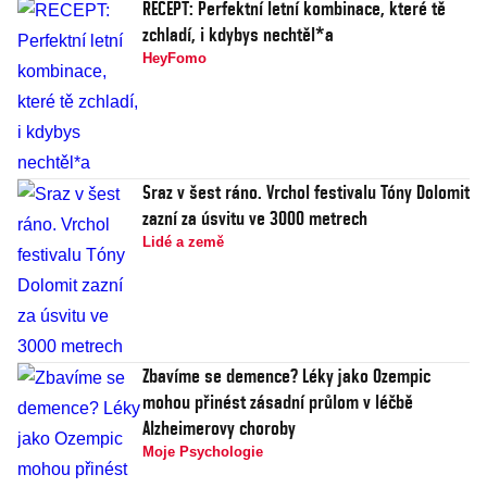
RECEPT: Perfektní letní kombinace, které tě
zchladí, i kdybys nechtěl*a
HeyFomo
Sraz v šest ráno. Vrchol festivalu Tóny Dolomit
zazní za úsvitu ve 3000 metrech
Lidé a země
Zbavíme se demence? Léky jako Ozempic
mohou přinést zásadní průlom v léčbě
Alzheimerovy choroby
Moje Psychologie