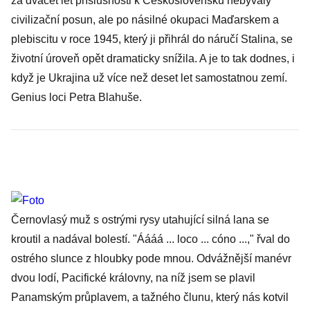
za dvacet let příslušnosti k Československu nebývalý
civilizační posun, ale po násilné okupaci Maďarskem a
plebiscitu v roce 1945, který ji přihrál do náručí Stalina, se
životní úroveň opět dramaticky snížila. A je to tak dodnes, i
když je Ukrajina už více než deset let samostatnou zemí.
Genius loci Petra Blahuše.
Černovlasý muž s ostrými rysy utahující silná lana se
kroutil a nadával bolestí. "Áááá ... loco ... cóno ...," řval do
ostrého slunce z hloubky pode mnou. Odvážnější manévr
dvou lodí, Pacifické královny, na níž jsem se plavil
Panamským průplavem
, a tažného člunu, který nás kotvil