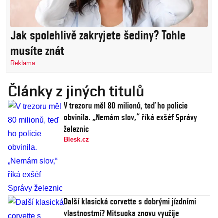
Jak spolehlivě zakryjete šediny? Tohle
musíte znát
Reklama
Články z jiných titulů
V trezoru měl 80 milionů, teď ho policie
obvinila. „Nemám slov,“ říká exšéf Správy
železnic
Blesk.cz
Další klasická corvette s dobrými jízdními
vlastnostmi? Mitsuoka znovu využije