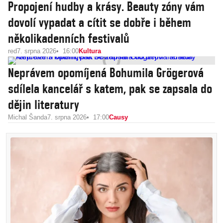
Propojení hudby a krásy. Beauty zóny vám
dovolí vypadat a cítit se dobře i během
několikadenních festivalů
red
7. srpna 2026
16:00
Kultura
Neprávem opomíjená Bohumila Grögerová
sdílela kancelář s katem, pak se zapsala do
dějin literatury
Michal Šanda
7. srpna 2026
17:00
Causy