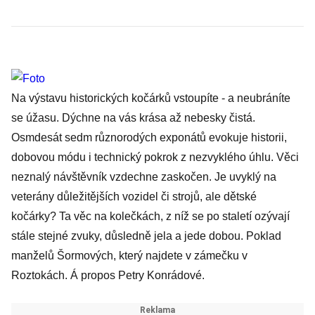
Na výstavu historických kočárků vstoupíte - a neubráníte
se úžasu
. Dýchne na vás krása až nebesky čistá.
Osmdesát sedm různorodých exponátů evokuje historii,
dobovou módu i technický pokrok z nezvyklého úhlu. Věci
neznalý návštěvník vzdechne zaskočen. Je uvyklý na
veterány důležitějších vozidel či strojů, ale dětské
kočárky? Ta věc na kolečkách, z níž se po staletí ozývají
stále stejné zvuky, důsledně jela a jede dobou. Poklad
manželů Šormových, který najdete v zámečku v
Roztokách. Á propos Petry Konrádové.