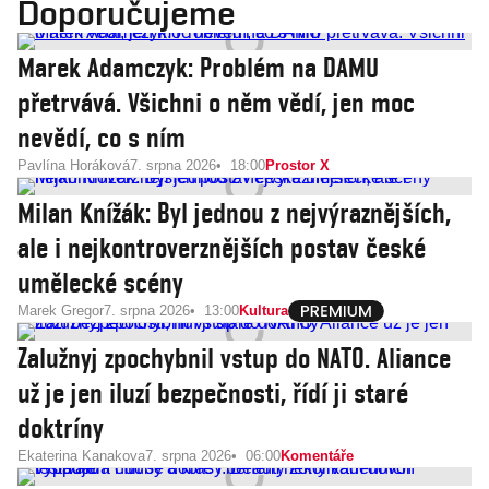
Doporučujeme
Marek Adamczyk: Problém na DAMU
přetrvává. Všichni o něm vědí, jen moc
nevědí, co s ním
Pavlína Horáková
7. srpna 2026
18:00
Prostor X
Milan Knížák: Byl jednou z nejvýraznějších,
ale i nejkontroverznějších postav české
umělecké scény
Marek Gregor
7. srpna 2026
13:00
Kultura
Zalužnyj zpochybnil vstup do NATO. Aliance
už je jen iluzí bezpečnosti, řídí ji staré
doktríny
Ekaterina Kanakova
7. srpna 2026
06:00
Komentáře