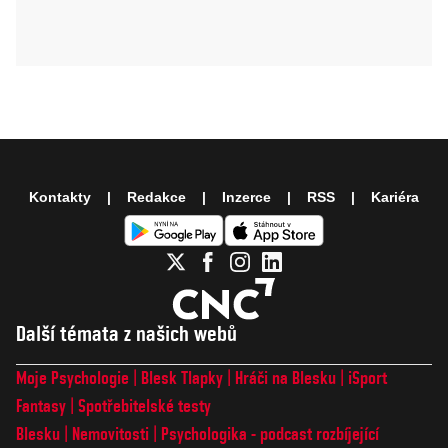
Kontakty
Redakce
Inzerce
RSS
Kariéra
Další témata z našich webů
Moje Psychologie
Blesk Tlapky
Hráči na Blesku
iSport
Fantasy
Spotřebitelské testy
Blesku
Nemovitosti
Psychologika - podcast rozbíjející