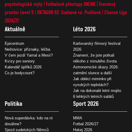
psychologické mýty
Fotbalové přestupy ONLINE
Eventový
prostor Level 9
OKTAGON 92: Szabová vs. Pudilová
Chance Liga
2026/27
Aktuálně
Léto 2026
Epicentrum
Karlovarský filmový festival
Neštovice: příznaky, léčba
2026
V čem jezdí Yamal a Mesii?
Znamení, že jste potkali
Kvízy pro seniory
někoho z minulého života
Kalendář úplňků 2026
Astronomické úkazy 2026:
Co je bodycount?
zatmění slunce a další
Jak obléci miminko při
vysokých teplotách?
Jak na dokonalé letní mojito
6 lehkých letních salátů
Politika
Sport 2026
Nová superdávka: kdo na ní
MMA
dosáhne?
Fotbal 2026/27
Sjezd sudetských Němců
Hokej 2026