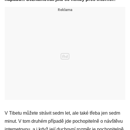
V Tibetu můžete strávit sedm let, ale také třeba jen sedm
minut. V tom druhém případě jde pochopitelně o návštěvu
internetovou, a i když její duchovní rozměr je pochopitelně