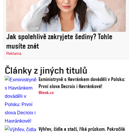
Jak spolehlivě zakryjete šediny? Tohle
musíte znát
Reklama
Články z jiných titulů
Exministryně s Havránkem dováděli v Polsku:
První slova Decroix i Havránkové!
Blesk.cz
Výhřev, čidla a stačí, říká průzkum. Pokročilá