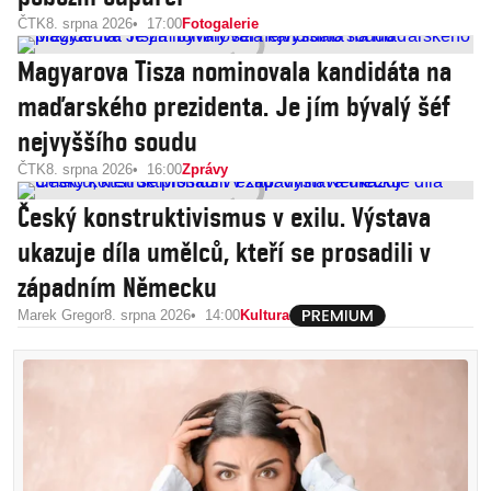
ČTK
8. srpna 2026
17:00
Fotogalerie
Magyarova Tisza nominovala kandidáta na
maďarského prezidenta. Je jím bývalý šéf
nejvyššího soudu
ČTK
8. srpna 2026
16:00
Zprávy
Český konstruktivismus v exilu. Výstava
ukazuje díla umělců, kteří se prosadili v
západním Německu
Marek Gregor
8. srpna 2026
14:00
Kultura