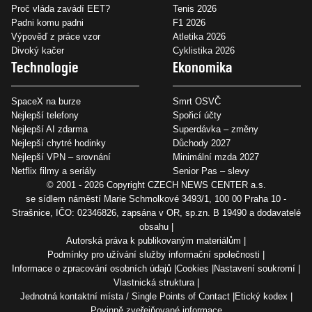
Proč vláda zavádí EET?
Tenis 2026
Padni komu padni
F1 2026
Výpověď z práce vzor
Atletika 2026
Divoký kačer
Cyklistika 2026
Technologie
Ekonomika
SpaceX na burze
Smrt OSVČ
Nejlepší telefony
Spořicí účty
Nejlepší AI zdarma
Superdávka – změny
Nejlepší chytré hodinky
Důchody 2027
Nejlepší VPN – srovnání
Minimální mzda 2027
Netflix filmy a seriály
Senior Pas – slevy
© 2001 - 2026 Copyright
CZECH NEWS CENTER a.s.
se sídlem náměstí Marie Schmolkové 3493/1, 100 00 Praha 10 -
Strašnice, IČO: 02346826, zapsána v OR, sp.zn. B 19490 a dodavatelé
obsahu
Autorská práva k publikovaným materiálům
Podmínky pro užívání služby informační společnosti
Informace o zpracování osobních údajů
Cookies
Nastavení soukromí
Vlastnická struktura
Jednotná kontaktní místa / Single Points of Contact
Etický kodex
Povinně zveřejňované informace