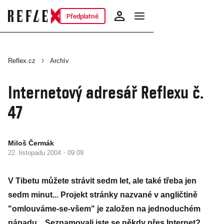
Předplatné
Reflex.cz
Archív
Internetový adresář Reflexu č.
47
Miloš Čermák
·
22. listopadu 2004
09:09
V Tibetu můžete strávit sedm let, ale také třeba jen
sedm minut... Projekt stránky nazvané v angličtině
"omlouváme-se-všem" je založen na jednoduchém
nápadu... Seznamovali jste se někdy přes Internet?