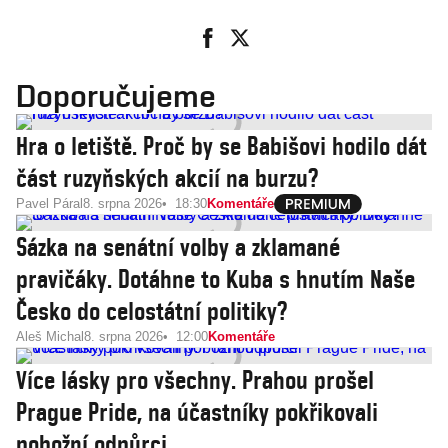
Doporučujeme
Hra o letiště. Proč by se Babišovi hodilo dát
část ruzyňských akcií na burzu?
Pavel Páral
8. srpna 2026
18:30
Komentáře
Sázka na senátní volby a zklamané
pravičáky. Dotáhne to Kuba s hnutím Naše
Česko do celostátní politiky?
Aleš Michal
8. srpna 2026
12:00
Komentáře
Více lásky pro všechny. Prahou prošel
Prague Pride, na účastníky pokřikovali
pobožní odpůrci