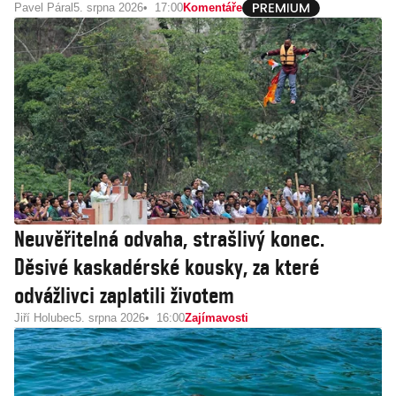
Pavel Páral
5. srpna 2026
17:00
Komentáře
Neuvěřitelná odvaha, strašlivý konec.
Děsivé kaskadérské kousky, za které
odvážlivci zaplatili životem
Jiří Holubec
5. srpna 2026
16:00
Zajímavosti