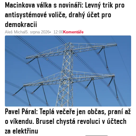
Macinkova válka s novináři: Levný trik pro
antisystémové voliče, drahý účet pro
demokracii
Aleš Michal
5. srpna 2026
12:00
Komentáře
Pavel Páral: Teplá večeře jen občas, praní až
o víkendu. Brusel chystá revoluci v účtech
za elektřinu