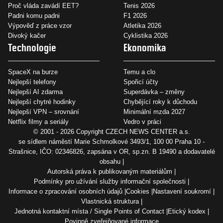
Proč vláda zavádí EET?
Tenis 2026
Padni komu padni
F1 2026
Výpověď z práce vzor
Atletika 2026
Divoký kačer
Cyklistika 2026
Technologie
Ekonomika
SpaceX na burze
Temu a clo
Nejlepší telefony
Spořicí účty
Nejlepší AI zdarma
Superdávka – změny
Nejlepší chytré hodinky
Chybějící roky k důchodu
Nejlepší VPN – srovnání
Minimální mzda 2027
Netflix filmy a seriály
Vedro v práci
© 2001 - 2026 Copyright
CZECH NEWS CENTER a.s.
se sídlem náměstí Marie Schmolkové 3493/1, 100 00 Praha 10 -
Strašnice, IČO: 02346826, zapsána v OR, sp.zn. B 19490 a dodavatelé
obsahu
Autorská práva k publikovaným materiálům
Podmínky pro užívání služby informační společnosti
Informace o zpracování osobních údajů
Cookies
Nastavení soukromí
Vlastnická struktura
Jednotná kontaktní místa / Single Points of Contact
Etický kodex
Povinně zveřejňované informace