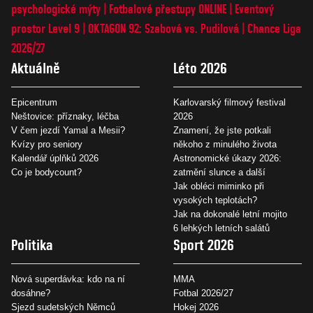
psychologické mýty
Fotbalové přestupy ONLINE
Eventový
prostor Level 9
OKTAGON 92: Szabová vs. Pudilová
Chance Liga
2026/27
Aktuálně
Léto 2026
Epicentrum
Karlovarský filmový festival
Neštovice: příznaky, léčba
2026
V čem jezdí Yamal a Mesii?
Znamení, že jste potkali
Kvízy pro seniory
někoho z minulého života
Kalendář úplňků 2026
Astronomické úkazy 2026:
Co je bodycount?
zatmění slunce a další
Jak obléci miminko při
vysokých teplotách?
Jak na dokonalé letní mojito
6 lehkých letních salátů
Politika
Sport 2026
Nová superdávka: kdo na ní
MMA
dosáhne?
Fotbal 2026/27
Sjezd sudetských Němců
Hokej 2026