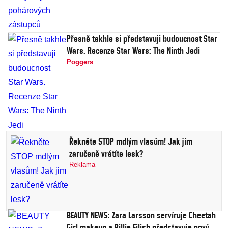
Přesně takhle si představuji budoucnost Star
Wars. Recenze Star Wars: The Ninth Jedi
Poggers
Řekněte STOP mdlým vlasům! Jak jim
zaručeně vrátíte lesk?
Reklama
BEAUTY NEWS: Zara Larsson servíruje Cheetah
Girl makeup a Billie Eilish představuje nový