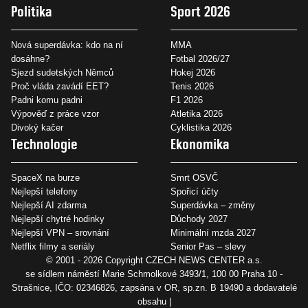
Politika
Sport 2026
Nová superdávka: kdo na ní
MMA
dosáhne?
Fotbal 2026/27
Sjezd sudetských Němců
Hokej 2026
Proč vláda zavádí EET?
Tenis 2026
Padni komu padni
F1 2026
Výpověď z práce vzor
Atletika 2026
Divoký kačer
Cyklistika 2026
Technologie
Ekonomika
SpaceX na burze
Smrt OSVČ
Nejlepší telefony
Spořicí účty
Nejlepší AI zdarma
Superdávka – změny
Nejlepší chytré hodinky
Důchody 2027
Nejlepší VPN – srovnání
Minimální mzda 2027
Netflix filmy a seriály
Senior Pas – slevy
© 2001 - 2026 Copyright
CZECH NEWS CENTER a.s.
se sídlem náměstí Marie Schmolkové 3493/1, 100 00 Praha 10 -
Strašnice, IČO: 02346826, zapsána v OR, sp.zn. B 19490 a dodavatelé
obsahu