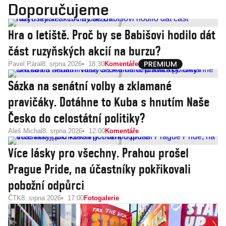
Doporučujeme
Hra o letiště. Proč by se Babišovi hodilo dát
část ruzyňských akcií na burzu?
Pavel Páral
8. srpna 2026
18:30
Komentáře
Sázka na senátní volby a zklamané
pravičáky. Dotáhne to Kuba s hnutím Naše
Česko do celostátní politiky?
Aleš Michal
8. srpna 2026
12:00
Komentáře
Více lásky pro všechny. Prahou prošel
Prague Pride, na účastníky pokřikovali
pobožní odpůrci
ČTK
8. srpna 2026
17:00
Fotogalerie