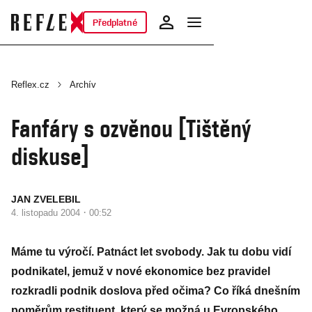
Předplatné
Reflex.cz
Archív
Fanfáry s ozvěnou [Tištěný
diskuse]
JAN ZVELEBIL
·
4. listopadu 2004
00:52
Máme tu výročí. Patnáct let svobody. Jak tu dobu vidí
podnikatel, jemuž v nové ekonomice bez pravidel
rozkradli podnik doslova před očima? Co říká dnešním
poměrům restituent, který se možná u Evropského