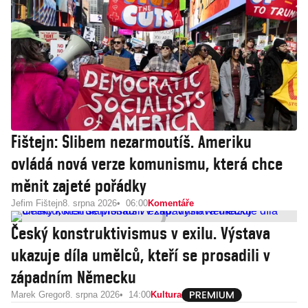
Fištejn: Slibem nezarmoutíš. Ameriku
ovládá nová verze komunismu, která chce
měnit zajeté pořádky
Jefim Fištejn
8. srpna 2026
06:00
Komentáře
Český konstruktivismus v exilu. Výstava
ukazuje díla umělců, kteří se prosadili v
západním Německu
Marek Gregor
8. srpna 2026
14:00
Kultura