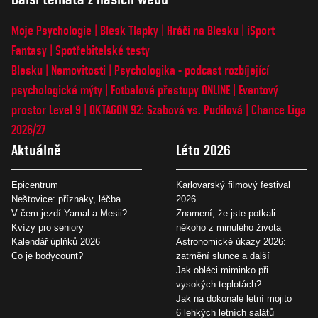
Moje Psychologie
Blesk Tlapky
Hráči na Blesku
iSport
Fantasy
Spotřebitelské testy
Blesku
Nemovitosti
Psychologika - podcast rozbíjející
psychologické mýty
Fotbalové přestupy ONLINE
Eventový
prostor Level 9
OKTAGON 92: Szabová vs. Pudilová
Chance Liga
2026/27
Aktuálně
Léto 2026
Epicentrum
Karlovarský filmový festival
Neštovice: příznaky, léčba
2026
V čem jezdí Yamal a Mesii?
Znamení, že jste potkali
Kvízy pro seniory
někoho z minulého života
Kalendář úplňků 2026
Astronomické úkazy 2026:
Co je bodycount?
zatmění slunce a další
Jak obléci miminko při
vysokých teplotách?
Jak na dokonalé letní mojito
6 lehkých letních salátů