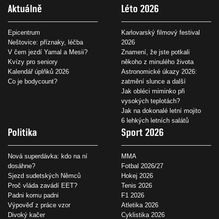
Aktuálně
Léto 2026
Epicentrum
Karlovarský filmový festival
Neštovice: příznaky, léčba
2026
V čem jezdí Yamal a Mesii?
Znamení, že jste potkali
Kvízy pro seniory
někoho z minulého života
Kalendář úplňků 2026
Astronomické úkazy 2026:
Co je bodycount?
zatmění slunce a další
Jak obléci miminko při
vysokých teplotách?
Jak na dokonalé letní mojito
6 lehkých letních salátů
Politika
Sport 2026
Nová superdávka: kdo na ní
MMA
dosáhne?
Fotbal 2026/27
Sjezd sudetských Němců
Hokej 2026
Proč vláda zavádí EET?
Tenis 2026
Padni komu padni
F1 2026
Výpověď z práce vzor
Atletika 2026
Divoký kačer
Cyklistika 2026