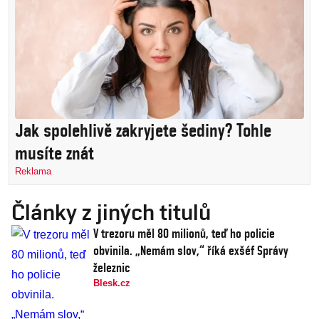
Jak spolehlivě zakryjete šediny? Tohle
musíte znát
Reklama
Články z jiných titulů
V trezoru měl 80 milionů, teď ho policie
obvinila. „Nemám slov,“ říká exšéf Správy
železnic
Blesk.cz