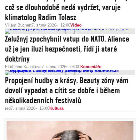
což se dlouhodobě nedá vydržet, varuje
klimatolog Radim Tolasz
Viliam Buchert
7. srpna 2026
12:00
Video
Zalužnyj zpochybnil vstup do NATO. Aliance
už je jen iluzí bezpečnosti, řídí ji staré
doktríny
Ekaterina Kanakova
7. srpna 2026
06:00
Komentáře
Propojení hudby a krásy. Beauty zóny vám
dovolí vypadat a cítit se dobře i během
několikadenních festivalů
red
7. srpna 2026
16:00
Kultura