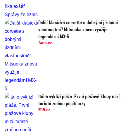
Další klasická corvette s dobrými jízdními
vlastnostmi? Mitsuoka znovu využije
legendární MX-5
Auto.cz
Itálie vyklízí pláže. První plážové kluby mizí,
turisté změnu pocítí brzy
E15.cz