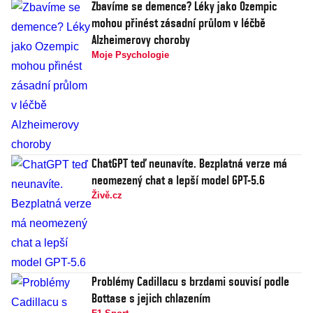
Zbavíme se demence? Léky jako Ozempic
mohou přinést zásadní průlom v léčbě
Alzheimerovy choroby
Moje Psychologie
ChatGPT teď neunavíte. Bezplatná verze má
neomezený chat a lepší model GPT-5.6
Živě.cz
Problémy Cadillacu s brzdami souvisí podle
Bottase s jejich chlazením