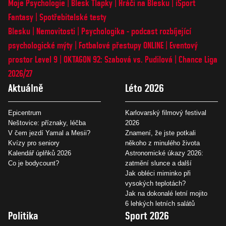
Moje Psychologie
Blesk Tlapky
Hráči na Blesku
iSport
Fantasy
Spotřebitelské testy
Blesku
Nemovitosti
Psychologika - podcast rozbíjející
psychologické mýty
Fotbalové přestupy ONLINE
Eventový
prostor Level 9
OKTAGON 92: Szabová vs. Pudilová
Chance Liga
2026/27
Aktuálně
Léto 2026
Epicentrum
Karlovarský filmový festival
Neštovice: příznaky, léčba
2026
V čem jezdí Yamal a Mesii?
Znamení, že jste potkali
Kvízy pro seniory
někoho z minulého života
Kalendář úplňků 2026
Astronomické úkazy 2026:
Co je bodycount?
zatmění slunce a další
Jak obléci miminko při
vysokých teplotách?
Jak na dokonalé letní mojito
6 lehkých letních salátů
Politika
Sport 2026