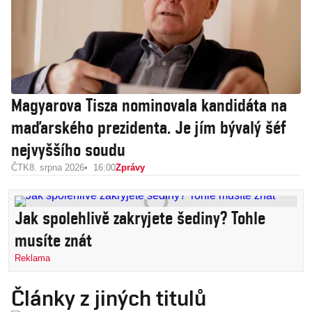
Magyarova Tisza nominovala kandidáta na
maďarského prezidenta. Je jím bývalý šéf
nejvyššího soudu
ČTK
8. srpna 2026
16:00
Zprávy
Jak spolehlivě zakryjete šediny? Tohle
musíte znát
Reklama
Články z jiných titulů