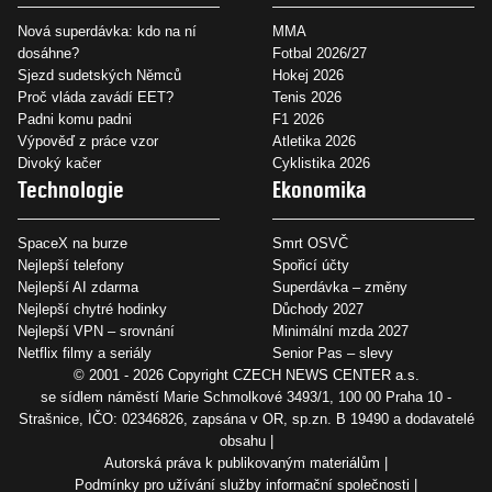
Nová superdávka: kdo na ní
MMA
dosáhne?
Fotbal 2026/27
Sjezd sudetských Němců
Hokej 2026
Proč vláda zavádí EET?
Tenis 2026
Padni komu padni
F1 2026
Výpověď z práce vzor
Atletika 2026
Divoký kačer
Cyklistika 2026
Technologie
Ekonomika
SpaceX na burze
Smrt OSVČ
Nejlepší telefony
Spořicí účty
Nejlepší AI zdarma
Superdávka – změny
Nejlepší chytré hodinky
Důchody 2027
Nejlepší VPN – srovnání
Minimální mzda 2027
Netflix filmy a seriály
Senior Pas – slevy
© 2001 - 2026 Copyright
CZECH NEWS CENTER a.s.
se sídlem náměstí Marie Schmolkové 3493/1, 100 00 Praha 10 -
Strašnice, IČO: 02346826, zapsána v OR, sp.zn. B 19490 a dodavatelé
obsahu
Autorská práva k publikovaným materiálům
Podmínky pro užívání služby informační společnosti