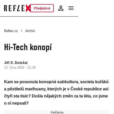
Předplatné
Reflex.cz
Archív
Hi-Tech konopí
Jiří X. Doležal
·
13. října 2004
21:36
Kam se posunula konopná subkultura, societa kuřáků
a pěstitelů marihuany, kterých je v České republice asi
čtyři sta tisíc? Došla nějakých změn za ta léta, co jsme
o ní nepsali?