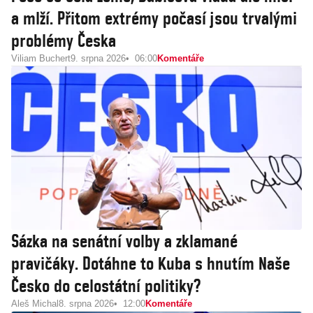
a mlží. Přitom extrémy počasí jsou trvalými
problémy Česka
Viliam Buchert
9. srpna 2026
06:00
Komentáře
Sázka na senátní volby a zklamané
pravičáky. Dotáhne to Kuba s hnutím Naše
Česko do celostátní politiky?
Aleš Michal
8. srpna 2026
12:00
Komentáře