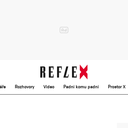
áře
Rozhovory
Video
Padni komu padni
Prostor X