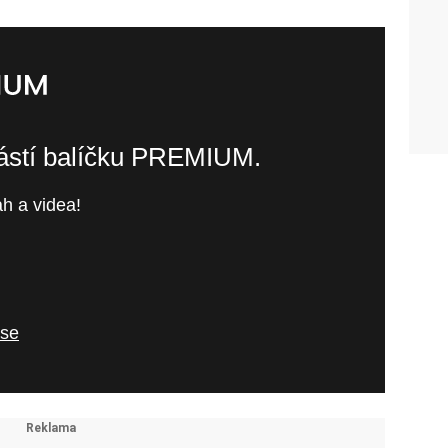
částí balíčku PREMIUM.
h a videa!
 se