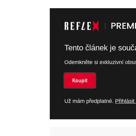
Tento článek je sou
Odemkněte si exkluzivní obsa
Koupit
Už mám předplatné.
Přihlásit