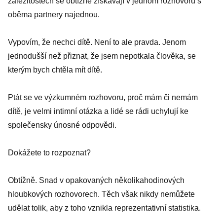
záležitostech se obtížně získávají v jednom rozhovoru s
oběma partnery najednou.
Vypovím, že nechci dítě. Není to ale pravda. Jenom
jednodušší než přiznat, že jsem nepotkala člověka, se
kterým bych chtěla mít dítě.
Ptát se ve výzkumném rozhovoru, proč mám či nemám
dítě, je velmi intimní otázka a lidé se rádi uchylují ke
společensky únosné odpovědi.
Dokážete to rozpoznat?
Obtížně. Snad v opakovaných několikahodinových
hloubkových rozhovorech. Těch však nikdy nemůžete
udělat tolik, aby z toho vznikla reprezentativní statistika.