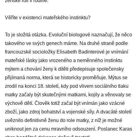
ženské roli v rodině.
Věříte v existenci mateřského instinktu?
To je složitá otázka. Evoluční biologové naznačují, že něco
takového ve svých genech máme. Na druhé straně podle
francouzské socioložky Elisabeth Badinterové je vnímání
mateřské lásky jako vrozeného a neměnného instinktu
mýtem a chování ženy k dítěti předepisuje společensky
přijímaná norma, která se historicky proměňuje. Mýtus se
zrodil na konci 18. století, kdy pod vlivem sociálního tlaku
matky začaly být skutečnými matkami, kojily a věnovaly se
výchově dětí. Člověk totiž začal být vnímán jako vzácné
zboží, jako zdroj bohatství a vojenské síly. A dvacáté století
uvěznilo definitivně ženu do role matky, z níž je možné
uniknout jen za cenu mravního odsouzení. Poslanec Karas