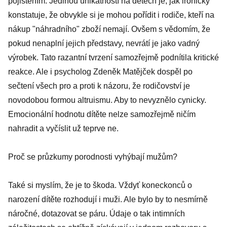
pojištěním. Jedinou unikátností na dětech je, jak ironicky
konstatuje, že obvykle si je mohou pořídit i rodiče, kteří na
nákup "náhradního" zboží nemají. Ovšem s vědomím, že
pokud nenaplní jejich představy, nevrátí je jako vadný
výrobek. Tato razantní tvrzení samozřejmě podnítila kritické
reakce. Ale i psycholog Zdeněk Matějček dospěl po
sečtení všech pro a proti k názoru, že rodičovství je
novodobou formou altruismu. Aby to nevyznělo cynicky.
Emocionální hodnotu dítěte nelze samozřejmě ničím
nahradit a vyčíslit už teprve ne.
Proč se průzkumy porodnosti vyhýbají mužům?
Také si myslím, že je to škoda. Vždyť koneckonců o
narození dítěte rozhodují i muži. Ale bylo by to nesmírně
náročné, dotazovat se páru. Údaje o tak intimních