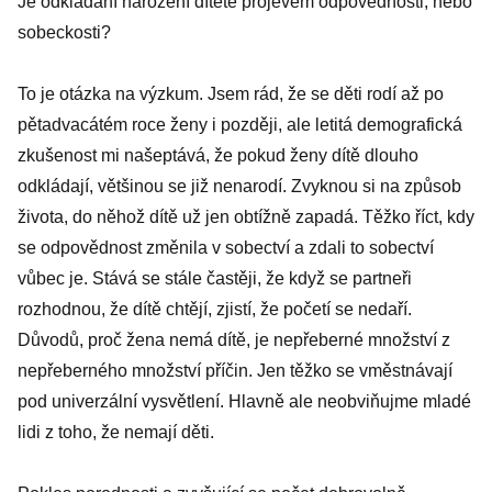
Je odkládání narození dítěte projevem odpovědnosti, nebo
sobeckosti?
To je otázka na výzkum. Jsem rád, že se děti rodí až po
pětadvacátém roce ženy i později, ale letitá demografická
zkušenost mi našeptává, že pokud ženy dítě dlouho
odkládají, většinou se již nenarodí. Zvyknou si na způsob
života, do něhož dítě už jen obtížně zapadá. Těžko říct, kdy
se odpovědnost změnila v sobectví a zdali to sobectví
vůbec je. Stává se stále častěji, že když se partneři
rozhodnou, že dítě chtějí, zjistí, že početí se nedaří.
Důvodů, proč žena nemá dítě, je nepřeberné množství z
nepřeberného množství příčin. Jen těžko se vměstnávají
pod univerzální vysvětlení. Hlavně ale neobviňujme mladé
lidi z toho, že nemají děti.