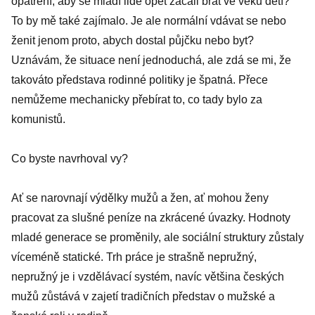
opatření, aby se mladí lidé opět začali brát ve věku dětí?
To by mě také zajímalo. Je ale normální vdávat se nebo
ženit jenom proto, abych dostal půjčku nebo byt?
Uznávám, že situace není jednoduchá, ale zdá se mi, že
takováto představa rodinné politiky je špatná. Přece
nemůžeme mechanicky přebírat to, co tady bylo za
komunistů.
Co byste navrhoval vy?
Ať se narovnají výdělky mužů a žen, ať mohou ženy
pracovat za slušné peníze na zkrácené úvazky. Hodnoty
mladé generace se proměnily, ale sociální struktury zůstaly
víceméně statické. Trh práce je strašně nepružný,
nepružný je i vzdělávací systém, navíc většina českých
mužů zůstává v zajetí tradičních představ o mužské a