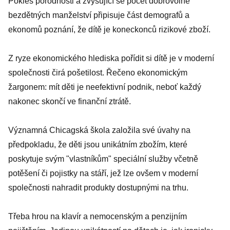
Pokles porodnosti a zvyšující se počet dobrovolně
bezdětných manželství připisuje část demografů a
ekonomů poznání, že dítě je koneckonců rizikové zboží.
Z ryze ekonomického hlediska pořídit si dítě je v moderní
společnosti čirá pošetilost. Řečeno ekonomickým
žargonem: mít děti je neefektivní podnik, neboť každý
nakonec skončí ve finanční ztrátě.
Významná Chicagská škola založila své úvahy na
předpokladu, že děti jsou unikátním zbožím, které
poskytuje svým "vlastníkům" speciální služby včetně
potěšení či pojistky na stáří, jež lze ovšem v moderní
společnosti nahradit produkty dostupnými na trhu.
Třeba hrou na klavír a nemocenským a penzijním