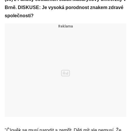
Brně. DISKUSE: Je vysoká porodnost znakem zdravé
společnosti?
"Člověk se musí narodit a zemřít. Děti mít ale nemusí. Že