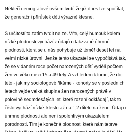
Někteří demografové ovšem tvrdí, že již dnes lze spočítat,
že generační přírůstek dětí výrazně klesne.
S určitostí to zatím tvrdit nelze. Víte, celý humbuk kolem
nízké plodnosti vychází z údajů o takzvané úhrnné
plodnosti, která se u nás pohybuje už téměř deset let na
velmi nízké úrovni. Jenže tento ukazatel se vypočítává tak,
že se v daném roce počet narozených dětí vydělí počtem
žen ve věku mezi 15 a 49 lety. A vzhledem k tomu, že do
této - jak my sociologové říkáme - kohorty se v posledních
letech vejde velká skupina žen narozených právě v
polovině sedmdesátých let, které rození odkládají, tak to
číslo vychází nízké: kleslo až na 1,2 dítěte na ženu. Údaj o
úhrnné plodnosti ale není spolehlivým ukazatelem
porodnosti. Tím je konečná plodnost, která nám teprve