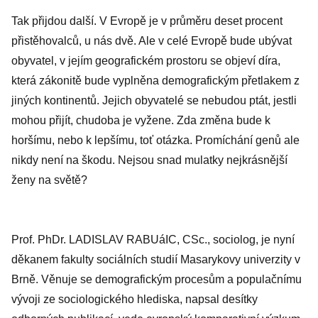
Tak přijdou další. V Evropě je v průměru deset procent
přistěhovalců, u nás dvě. Ale v celé Evropě bude ubývat
obyvatel, v jejím geografickém prostoru se objeví díra,
která zákonitě bude vyplněna demografickým přetlakem z
jiných kontinentů. Jejich obyvatelé se nebudou ptát, jestli
mohou přijít, chudoba je vyžene. Zda změna bude k
horšímu, nebo k lepšímu, toť otázka. Promíchání genů ale
nikdy není na škodu. Nejsou snad mulatky nejkrásnější
ženy na světě?
Prof. PhDr. LADISLAV RABUáIC, CSc., sociolog, je nyní
děkanem fakulty sociálních studií Masarykovy univerzity v
Brně. Věnuje se demografickým procesům a populačnímu
vývoji ze sociologického hlediska, napsal desítky