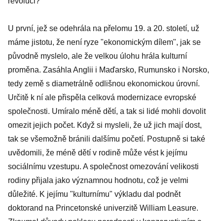
revoluci?
U první, jež se odehrála na přelomu 19. a 20. století, už
máme jistotu, že není ryze "ekonomickým dílem", jak se
původně myslelo, ale že velkou úlohu hrála kulturní
proměna. Zasáhla Anglii i Maďarsko, Rumunsko i Norsko,
tedy země s diametrálně odlišnou ekonomickou úrovní.
Určitě k ní ale přispěla celková modernizace evropské
společnosti. Umíralo méně dětí, a tak si lidé mohli dovolit
omezit jejich počet. Když si mysleli, že už jich mají dost,
tak se všemožně bránili dalšímu početí. Postupně si také
uvědomili, že méně dětí v rodině může vést k jejímu
sociálnímu vzestupu. A společnost omezování velikosti
rodiny přijala jako významnou hodnotu, což je velmi
důležité. K jejímu "kulturnímu" výkladu dal podnět
doktorand na Princetonské univerzitě William Leasure.