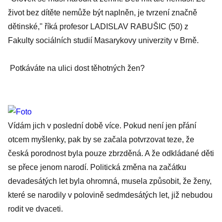
život bez dítěte nemůže být naplněn, je tvrzení značně
dětinské," říká profesor LADISLAV RABUŠIC (50) z
Fakulty sociálních studií Masarykovy univerzity v Brně.
Potkáváte na ulici dost těhotných žen?
Vídám jich v poslední době více. Pokud není jen přání
otcem myšlenky, pak by se začala potvrzovat teze, že
česká porodnost byla pouze zbrzděná. A že odkládané děti
se přece jenom narodí. Politická změna na začátku
devadesátých let byla ohromná, musela způsobit, že ženy,
které se narodily v polovině sedmdesátých let, již nebudou
rodit ve dvaceti.