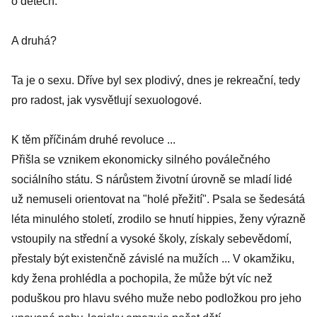
o dětech.
A druhá?
Ta je o sexu. Dříve byl sex plodivý, dnes je rekreační, tedy
pro radost, jak vysvětlují sexuologové.
K těm příčinám druhé revoluce ...
Přišla se vznikem ekonomicky silného poválečného
sociálního státu. S nárůstem životní úrovně se mladí lidé
už nemuseli orientovat na "holé přežití". Psala se šedesátá
léta minulého století, zrodilo se hnutí hippies, ženy výrazně
vstoupily na střední a vysoké školy, získaly sebevědomí,
přestaly být existenčně závislé na mužích ... V okamžiku,
kdy žena prohlédla a pochopila, že může být víc než
poduškou pro hlavu svého muže nebo podložkou pro jeho