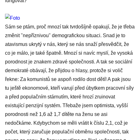
fungovat?
Sám se ptám, proč mnozí tak tvrdošíjně opakují, že je třeba
změnit "nepříznivou" demografickou situaci. Snad je to
atavismus ukrytý v nás, který se nás snaží přesvědčit, že
co je málo, je také špatně. Mnozí si navíc myslí, že vysoká
porodnost je znakem zdravé společnosti. A tak se sociální
demokraté obávají, že přijdou o hlasy, protože si volič
řekne: Za komunistů se aspoň rodilo dost dětí! A pak jsou
tu ještě ekonomové, kteří varují před úbytkem pracovní síly
a před populačním stárnutím, které hrozí zruinovat
existující penzijní systém. Třebaže jsem optimista, vyšší
porodnosti než 1,6 až 1,7 dítěte na ženu se asi
nedočkáme. Kdybychom se měli vrátit k číslu 2,1, což je
počet, který zaručuje populační obměnu společnosti, tak