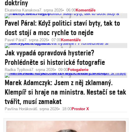
doktríny
Ekaterina Kanakova
7. srpna 2026
06:00
Komentáře
Pavel Páral: Když politici staví byty, tak to
dost stojí a moc rychle to nejde
Pavel Páral
7. srpna 2026
07:00
Komentáře
Jak vypadá opravdová hysterie?
Prohlédněte si historické fotografie
Radka Typltová
7. srpna 2026
09:00
Fotogalerie
Marek Adamczyk: Jsem z něj zklamaný.
Klempíř si hraje na ministra. Nestačí se tak
tvářit, musí zamakat
Pavlína Horáková
6. srpna 2026
18:00
Prostor X