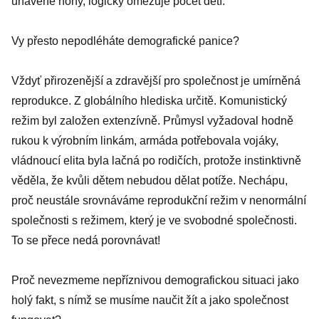
unavené nohy, logicky omezuje počet dětí.
Vy přesto nepodléháte demografické panice?
Vždyť přirozenější a zdravější pro společnost je umírněná
reprodukce. Z globálního hlediska určitě. Komunistický
režim byl založen extenzívně. Průmysl vyžadoval hodně
rukou k výrobním linkám, armáda potřebovala vojáky,
vládnoucí elita byla lačná po rodičích, protože instinktivně
věděla, že kvůli dětem nebudou dělat potíže. Nechápu,
proč neustále srovnáváme reprodukční režim v nenormální
společnosti s režimem, který je ve svobodné společnosti.
To se přece nedá porovnávat!
Proč nevezmeme nepříznivou demografickou situaci jako
holý fakt, s nímž se musíme naučit žít a jako společnost