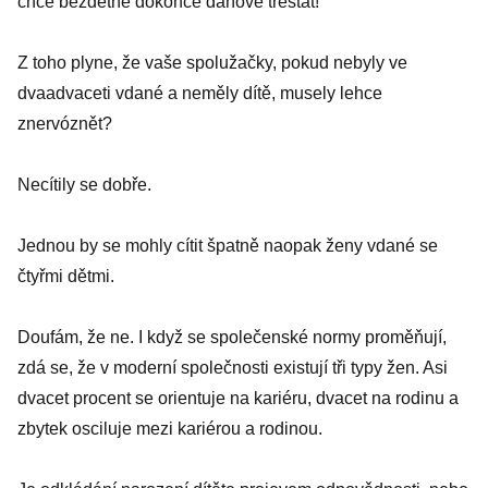
chce bezdětné dokonce daňově trestat!
Z toho plyne, že vaše spolužačky, pokud nebyly ve
dvaadvaceti vdané a neměly dítě, musely lehce
znervóznět?
Necítily se dobře.
Jednou by se mohly cítit špatně naopak ženy vdané se
čtyřmi dětmi.
Doufám, že ne. I když se společenské normy proměňují,
zdá se, že v moderní společnosti existují tři typy žen. Asi
dvacet procent se orientuje na kariéru, dvacet na rodinu a
zbytek osciluje mezi kariérou a rodinou.