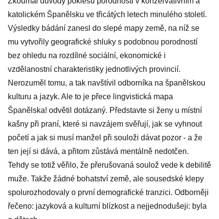
Zkoumal důvody poklesu porodnosti v konzervativním a
katolickém Španělsku ve třicátých letech minulého století.
Výsledky bádání zanesl do slepé mapy země, na níž se
mu vytvořily geografické shluky s podobnou porodností
bez ohledu na rozdílné sociální, ekonomické i
vzdělanostní charakteristiky jednotlivých provincií.
Nerozuměl tomu, a tak navštívil odborníka na španělskou
kulturu a jazyk. Ale to je přece lingvistická mapa
Španělska! odvětil dotázaný. Představte si ženy u místní
kašny při praní, které si navzájem svěřují, jak se vyhnout
početí a jak si musí manžel při souloži dávat pozor - a že
ten její si dává, a přitom zůstává mentálně nedotčen.
Tehdy se totiž věřilo, že přerušovaná soulož vede k debilitě
muže. Takže žádné bohatství země, ale sousedské klepy
spolurozhodovaly o první demografické tranzici. Odborněji
řečeno: jazyková a kulturní blízkost a nejjednodušeji: byla