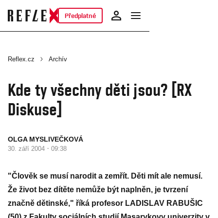
Předplatné
Reflex.cz
Archív
Kde ty všechny děti jsou? [RX
Diskuse]
OLGA MYSLIVEČKOVÁ
·
30. září 2004
09:38
"Člověk se musí narodit a zemřít. Děti mít ale nemusí.
Že život bez dítěte nemůže být naplněn, je tvrzení
značně dětinské," říká profesor LADISLAV RABUŠIC
(50) z Fakulty sociálních studií Masarykovy univerzity v