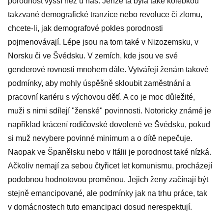
porodnost vyšší než u nás. Jenže ta byla také kolébkou
takzvané demografické tranzice nebo revoluce či zlomu,
chcete-li, jak demografové pokles porodnosti
pojmenovávají. Lépe jsou na tom také v Nizozemsku, v
Norsku či ve Švédsku. V zemích, kde jsou ve své
genderové rovnosti mnohem dále. Vytvářejí ženám takové
podmínky, aby mohly úspěšně skloubit zaměstnání a
pracovní kariéru s výchovou dětí. A co je moc důležité,
muži s nimi sdílejí "ženské" povinnosti. Notoricky známé je
například krácení rodičovské dovolené ve Švédsku, pokud
si muž nevybere povinné minimum a o dítě nepečuje.
Naopak ve Španělsku nebo v Itálii je porodnost také nízká.
Ačkoliv nemají za sebou čtyřicet let komunismu, procházejí
podobnou hodnotovou proměnou. Jejich ženy začínají být
stejně emancipované, ale podmínky jak na trhu práce, tak
v domácnostech tuto emancipaci dosud nerespektují.