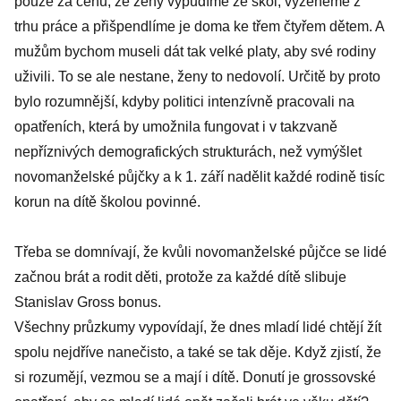
pouze za cenu, že ženy vypudíme ze škol, vyženeme z
trhu práce a přišpendlíme je doma ke třem čtyřem dětem. A
mužům bychom museli dát tak velké platy, aby své rodiny
uživili. To se ale nestane, ženy to nedovolí. Určitě by proto
bylo rozumnější, kdyby politici intenzívně pracovali na
opatřeních, která by umožnila fungovat i v takzvaně
nepříznivých demografických strukturách, než vymýšlet
novomanželské půjčky a k 1. září nadělit každé rodině tisíc
korun na dítě školou povinné.
Třeba se domnívají, že kvůli novomanželské půjčce se lidé
začnou brát a rodit děti, protože za každé dítě slibuje
Stanislav Gross bonus.
Všechny průzkumy vypovídají, že dnes mladí lidé chtějí žít
spolu nejdříve nanečisto, a také se tak děje. Když zjistí, že
si rozumějí, vezmou se a mají i dítě. Donutí je grossovské