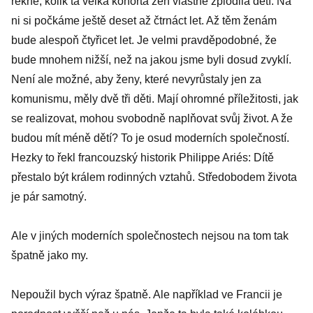
řekne, kolik ta velká kohorta žen vlastně zplodila dětí. Na
ni si počkáme ještě deset až čtrnáct let. Až těm ženám
bude alespoň čtyřicet let. Je velmi pravděpodobné, že
bude mnohem nižší, než na jakou jsme byli dosud zvyklí.
Není ale možné, aby ženy, které nevyrůstaly jen za
komunismu, měly dvě tři děti. Mají ohromné příležitosti, jak
se realizovat, mohou svobodně naplňovat svůj život. A že
budou mít méně dětí? To je osud moderních společností.
Hezky to řekl francouzský historik Philippe Ariés: Dítě
přestalo být králem rodinných vztahů. Středobodem života
je pár samotný.
Ale v jiných moderních společnostech nejsou na tom tak
špatně jako my.
Nepoužil bych výraz špatně. Ale například ve Francii je