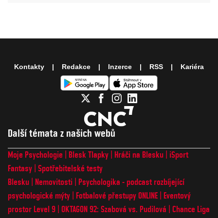
Kontakty
Redakce
Inzerce
RSS
Kariéra
Další témata z našich webů
Moje Psychologie
Blesk Tlapky
Hráči na Blesku
iSport
Fantasy
Spotřebitelské testy
Blesku
Nemovitosti
Psychologika - podcast rozbíjející
psychologické mýty
Fotbalové přestupy ONLINE
Eventový
prostor Level 9
OKTAGON 92: Szabová vs. Pudilová
Chance Liga