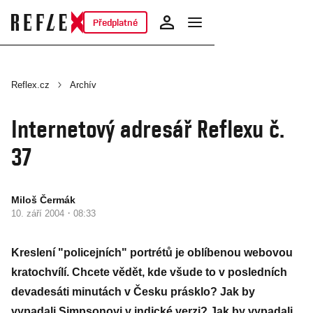
Předplatné
Reflex.cz
Archív
Internetový adresář Reflexu č.
37
Miloš Čermák
·
10. září 2004
08:33
Kreslení "policejních" portrétů je oblíbenou webovou
kratochvílí. Chcete vědět, kde všude to v posledních
devadesáti minutách v Česku prásklo? Jak by
vypadali Simpsonovi v indické verzi? Jak by vypadali