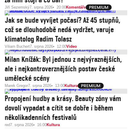
Jiří Sezemský
7. srpna 2026
20:00
Komentáře
Jak se bude vyvíjet počasí? Až 45 stupňů,
což se dlouhodobě nedá vydržet, varuje
klimatolog Radim Tolasz
Viliam Buchert
7. srpna 2026
12:00
Video
Milan Knížák: Byl jednou z nejvýraznějších,
ale i nejkontroverznějších postav české
umělecké scény
Marek Gregor
7. srpna 2026
13:00
Kultura
Propojení hudby a krásy. Beauty zóny vám
dovolí vypadat a cítit se dobře i během
několikadenních festivalů
red
7. srpna 2026
16:00
Kultura