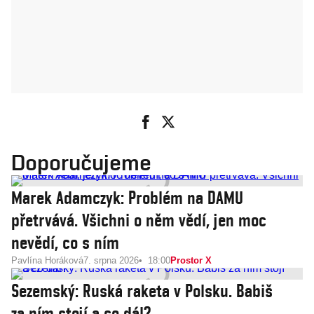
Doporučujeme
Marek Adamczyk: Problém na DAMU
přetrvává. Všichni o něm vědí, jen moc
nevědí, co s ním
Pavlína Horáková
7. srpna 2026
18:00
Prostor X
Sezemský: Ruská raketa v Polsku. Babiš
za ním stojí a co dál?