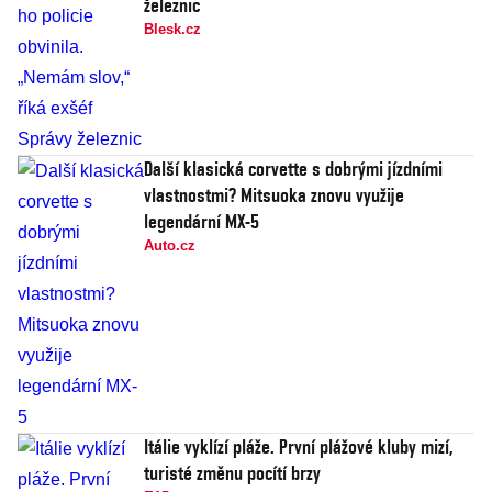
železnic
Blesk.cz
Další klasická corvette s dobrými jízdními
vlastnostmi? Mitsuoka znovu využije
legendární MX-5
Auto.cz
Itálie vyklízí pláže. První plážové kluby mizí,
turisté změnu pocítí brzy