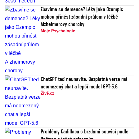
Zbavíme se demence? Léky jako Ozempic
mohou přinést zásadní průlom v léčbě
Alzheimerovy choroby
Moje Psychologie
ChatGPT teď neunavíte. Bezplatná verze má
neomezený chat a lepší model GPT-5.6
Živě.cz
Problémy Cadillacu s brzdami souvisí podle
Bottase s jejich chlazením