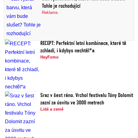
Tohle je rozhodující
Reklama
RECEPT: Perfektní letní kombinace, které tě
zchladí, i kdybys nechtěl*a
HeyFomo
Sraz v šest ráno. Vrchol festivalu Tóny Dolomit
zazní za úsvitu ve 3000 metrech
Lidé a země