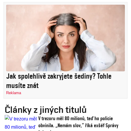
Jak spolehlivě zakryjete šediny? Tohle
musíte znát
Reklama
Články z jiných titulů
V trezoru měl 80 milionů, teď ho policie
obvinila. „Nemám slov,“ říká exšéf Správy