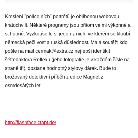
Kreslení "policejních" portrétů je oblíbenou webovou
kratochvílí. Některé programy jsou přitom velmi výkonné a
schopné. Vyzkoušejte si jeden z nich, ve kterém se kloubí
německá pečlivost a ruská důslednost. Malá soutěž: kdo
pošle na mail cermak@extra.cz nejlepší identikit
šéfredaktora Reflexu (jeho fotografie je v každém čísle na
straně tři), dostane hodnotný stylový dárek. Bude to
brožovaný detektivní příběh z edice Magnet z
osmdesátých let.
http://flashface.ctapt.de/