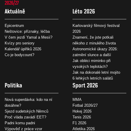
2026/27
Aktuálně
Léto 2026
Epicentrum
Karlovarský filmový festival
Neštovice: příznaky, léčba
2026
V čem jezdí Yamal a Mesii?
Znamení, že jste potkali
Kvízy pro seniory
někoho z minulého života
Kalendář úplňků 2026
Astronomické úkazy 2026:
Co je bodycount?
zatmění slunce a další
Jak obléci miminko při
vysokých teplotách?
Jak na dokonalé letní mojito
6 lehkých letních salátů
Politika
Sport 2026
Nová superdávka: kdo na ní
MMA
dosáhne?
Fotbal 2026/27
Sjezd sudetských Němců
Hokej 2026
Proč vláda zavádí EET?
Tenis 2026
Padni komu padni
F1 2026
Výpověď z práce vzor
Atletika 2026