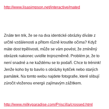
http://www.lisasimpson.net/interactive/mated
Znáte ten trik, že se na dva identické obrázky díváte z
určité vzdálenosti a přitom různě kroutíte očima? Když
máte dost trpělivosti, může se vám povést, že zmíněný
obrázek nakonec uvidíte trojrozměrně. Problém je, že to
není snadné a ne každému se to podaří. Chce to trénink!
Jenže koho by to bavilo s obrázky kytiček nebo starých
památek. Na tomto webu najdete fotografie, které slibují
zúročit vloženou energii zajímavým zážitkem.
http://www.milkyparadise.com/Priscilla/crossed.html