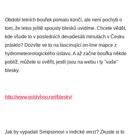
Období letních bouřek pomalu končí, ale není pochyb o
tom, že letos ještě spousty blesků uvidíme. Chcete vědět,
kde všude to v posledních devadesáti minutách v Česku
prásklo? Dozvíte se to na fascinující on-line mapce z
hydrometeorologického ústavu. A až začne bouřka někde
poblíž, můžete si ověřit, jestli jsou na webu i ty "vaše"
blesky.
http://www.goldyhoo.net/blesky/
Jak by vypadali Simpsonovi v indické verzi? Zkuste si to