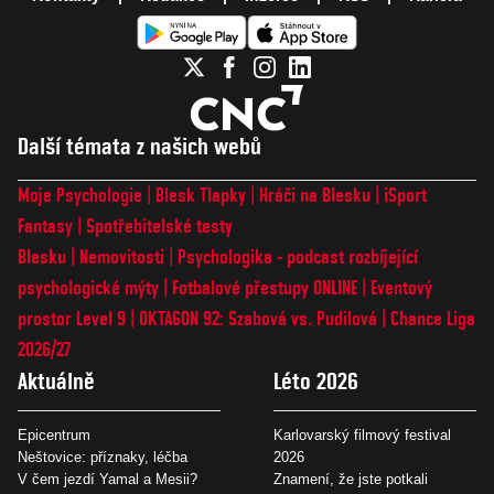
Další témata z našich webů
Moje Psychologie
Blesk Tlapky
Hráči na Blesku
iSport
Fantasy
Spotřebitelské testy
Blesku
Nemovitosti
Psychologika - podcast rozbíjející
psychologické mýty
Fotbalové přestupy ONLINE
Eventový
prostor Level 9
OKTAGON 92: Szabová vs. Pudilová
Chance Liga
2026/27
Aktuálně
Léto 2026
Epicentrum
Karlovarský filmový festival
Neštovice: příznaky, léčba
2026
V čem jezdí Yamal a Mesii?
Znamení, že jste potkali