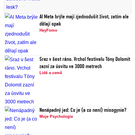
AI Meta brýle mají zjednodušit život, zatím ale
dělají opak
HeyFomo
Sraz v šest ráno. Vrchol festivalu Tóny Dolomit
zazní za úsvitu ve 3000 metrech
Lidé a země
Nenápadný jed: Co je (a co není) misogynie?
Moje Psychologie