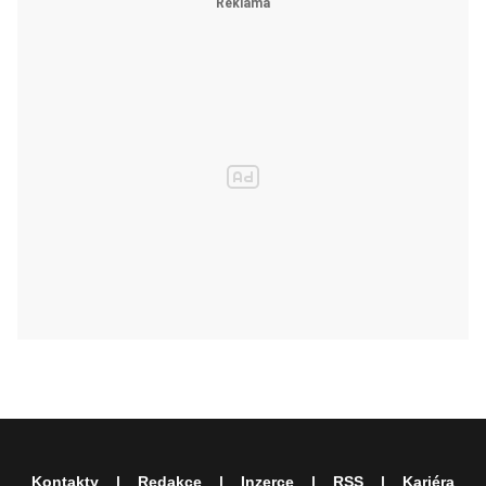
Kontakty
Redakce
Inzerce
RSS
Kariéra