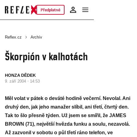
Předplatné
Reflex.cz
Archív
Škorpión v kalhotách
HONZA DĚDEK
·
9. září 2004
14:53
Měl volat v pátek o deváté hodině večerní. Nevolal. Ani
druhý den, jak jeho manažer slíbil, ani třetí, čtvrtý den.
Tak to šlo přesně týden. Už jsem se smířil, že JAMES
BROWN (71), největší hvězda funku a soulu, nezavolá.
Až zazvonil v sobotu o půl třetí ráno telefon, ve