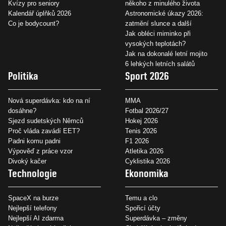
Kvízy pro seniory
někoho z minulého života
Kalendář úplňků 2026
Astronomické úkazy 2026:
Co je bodycount?
zatmění slunce a další
Jak obléci miminko při
vysokých teplotách?
Jak na dokonalé letní mojito
6 lehkých letních salátů
Politika
Sport 2026
Nová superdávka: kdo na ní
MMA
dosáhne?
Fotbal 2026/27
Sjezd sudetských Němců
Hokej 2026
Proč vláda zavádí EET?
Tenis 2026
Padni komu padni
F1 2026
Výpověď z práce vzor
Atletika 2026
Divoký kačer
Cyklistika 2026
Technologie
Ekonomika
SpaceX na burze
Temu a clo
Nejlepší telefony
Spořicí účty
Nejlepší AI zdarma
Superdávka – změny