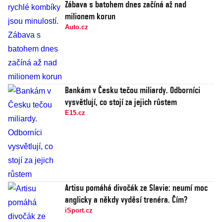
Zábava s batohem dnes začíná až nad
milionem korun
Auto.cz
Bankám v Česku tečou miliardy. Odborníci
vysvětlují, co stojí za jejich růstem
E15.cz
Artisu pomáhá divočák ze Slavie: neumí moc
anglicky a někdy vyděsí trenéra. Čím?
iSport.cz