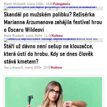
Martin Mrázek
6. srpna 2026
14:00
Fotogalerie
Skandál po mužském polibku? Režisérka
Marianna Arzumanova zahájila festival hrou
o Oscaru Wildeovi
Marie Bordier
6. srpna 2026
11:00
Kultura
Stáří už dávno není sešup na klouzačce,
která ústí do hrobu. Kdy se dnes člověk
stává kmetem?
Jan Lukavec
6. srpna 2026
10:00
Kultura