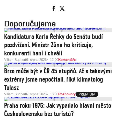
Doporučujeme
Kandidatura Karla Řehky do Senátu budí
pozdvižení. Ministr Zůna ho kritizuje,
konkurenti haní i chválí
Viliam Buchert
6. srpna 2026
12:00
Komentáře
Brzo může být v ČR 45 stupňů. Až s takovými
extrémy jsme nepočítali, říká klimatolog
Tolasz
Viliam Buchert
6. srpna 2026
13:00
Rozhovory
Praha roku 1975: Jak vypadalo hlavní město
Československa bez turistů?