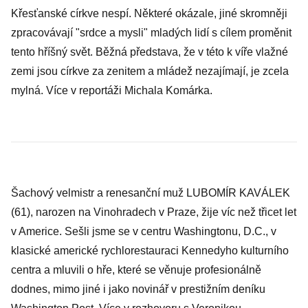
Křesťanské církve nespí
. Některé okázale, jiné skromněji
zpracovávají "srdce a mysli" mladých lidí s cílem proměnit
tento hříšný svět. Běžná představa, že v této k víře vlažné
zemi jsou církve za zenitem a mládež nezajímají, je zcela
mylná.
Více v reportáži Michala Komárka
.
Šachový velmistr a renesanční muž LUBOMÍR KAVÁLEK
(61),
narozen na Vinohradech v Praze, žije víc než třicet let
v Americe. Sešli jsme se v centru Washingtonu, D.C., v
klasické americké rychlorestauraci Kennedyho kulturního
centra a mluvili o hře, které se věnuje profesionálně
dodnes, mimo jiné i jako novinář v prestižním deníku