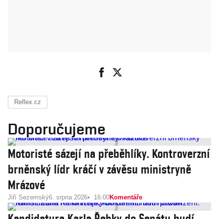
Reflex.cz
Doporučujeme
Motoristé sázejí na přeběhlíky. Kontroverzní
brněnský lídr kráčí v závěsu ministryně
Mrázové
Jiří Sezemský
6. srpna 2026
16:00
Komentáře
Kandidatura Karla Řehky do Senátu budí