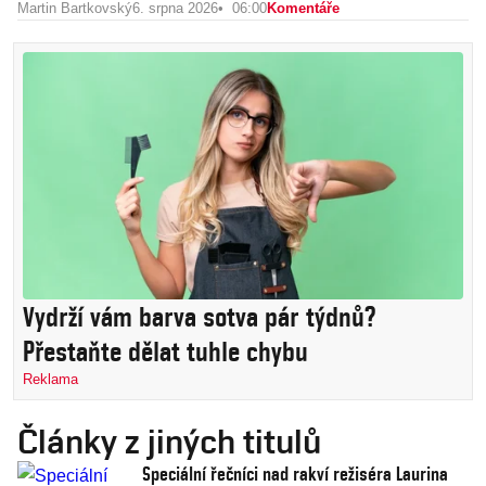
Martin Bartkovský
6. srpna 2026
06:00
Komentáře
Vydrží vám barva sotva pár týdnů?
Přestaňte dělat tuhle chybu
Reklama
Články z jiných titulů
Speciální řečníci nad rakví režiséra Laurina