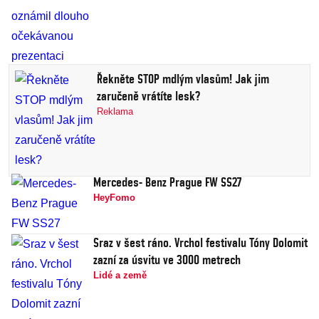
Řekněte STOP mdlým vlasům! Jak jim
zaručeně vrátíte lesk?
Reklama
Mercedes- Benz Prague FW SS27
HeyFomo
Sraz v šest ráno. Vrchol festivalu Tóny Dolomit
zazní za úsvitu ve 3000 metrech
Lidé a země