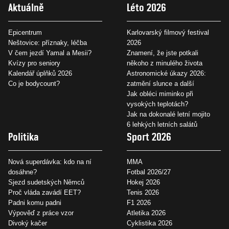
Aktuálně
Léto 2026
Epicentrum
Karlovarský filmový festival
Neštovice: příznaky, léčba
2026
V čem jezdí Yamal a Mesii?
Znamení, že jste potkali
Kvízy pro seniory
někoho z minulého života
Kalendář úplňků 2026
Astronomické úkazy 2026:
Co je bodycount?
zatmění slunce a další
Jak obléci miminko při
vysokých teplotách?
Jak na dokonalé letní mojito
6 lehkých letních salátů
Politika
Sport 2026
Nová superdávka: kdo na ní
MMA
dosáhne?
Fotbal 2026/27
Sjezd sudetských Němců
Hokej 2026
Proč vláda zavádí EET?
Tenis 2026
Padni komu padni
F1 2026
Výpověď z práce vzor
Atletika 2026
Divoký kačer
Cyklistika 2026