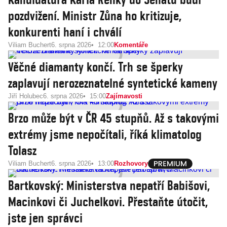
pozdvižení. Ministr Zůna ho kritizuje,
konkurenti haní i chválí
Viliam Buchert
6. srpna 2026
12:00
Komentáře
Věčné diamanty končí. Trh se šperky
zaplavují nerozeznatelné syntetické kameny
Jiří Holubec
6. srpna 2026
15:00
Zajímavosti
Brzo může být v ČR 45 stupňů. Až s takovými
extrémy jsme nepočítali, říká klimatolog
Tolasz
Viliam Buchert
6. srpna 2026
13:00
Rozhovory
Bartkovský: Ministerstva nepatří Babišovi,
Macinkovi či Juchelkovi. Přestaňte útočit,
jste jen správci