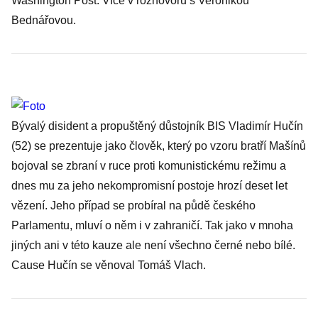
Washington Post.
Více v rozhovoru s Veronikou
Bednářovou
.
Bývalý disident a propuštěný důstojník BIS Vladimír Hučín
(52)
se prezentuje jako člověk, který po vzoru bratří Mašínů
bojoval se zbraní v ruce proti komunistickému režimu a
dnes mu za jeho nekompromisní postoje hrozí deset let
vězení. Jeho případ se probíral na půdě českého
Parlamentu, mluví o něm i v zahraničí. Tak jako v mnoha
jiných ani v této kauze ale není všechno černé nebo bílé.
Cause Hučín se věnoval Tomáš Vlach.