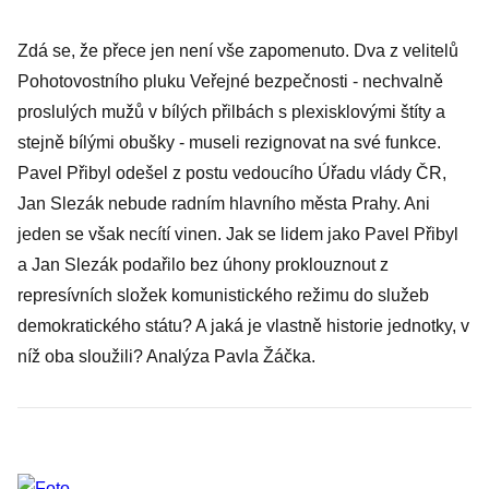
Zdá se, že přece jen není vše zapomenuto.
Dva z velitelů
Pohotovostního pluku Veřejné bezpečnosti
- nechvalně
proslulých mužů v bílých přilbách s plexisklovými štíty a
stejně bílými obušky - museli rezignovat na své funkce.
Pavel Přibyl odešel z postu vedoucího Úřadu vlády ČR,
Jan Slezák nebude radním hlavního města Prahy. Ani
jeden se však necítí vinen. Jak se lidem jako Pavel Přibyl
a Jan Slezák podařilo bez úhony proklouznout z
represívních složek komunistického režimu do služeb
demokratického státu? A jaká je vlastně historie jednotky, v
níž oba sloužili?
Analýza Pavla Žáčka
.