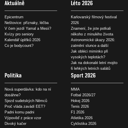
Aktuálně
Léto 2026
Epicentrum
Karlovarský filmový festival
Neštovice: příznaky, léčba
2026
V čem jezdí Yamal a Mesii?
Znamení, že jste potkali
Kvízy pro seniory
někoho z minulého života
Kalendář úplňků 2026
Astronomické úkazy 2026:
Co je bodycount?
zatmění slunce a další
Jak obléci miminko při
vysokých teplotách?
Jak na dokonalé letní mojito
6 lehkých letních salátů
Politika
Sport 2026
Nová superdávka: kdo na ní
MMA
dosáhne?
Fotbal 2026/27
Sjezd sudetských Němců
Hokej 2026
Proč vláda zavádí EET?
Tenis 2026
Padni komu padni
F1 2026
Výpověď z práce vzor
Atletika 2026
Divoký kačer
Cyklistika 2026