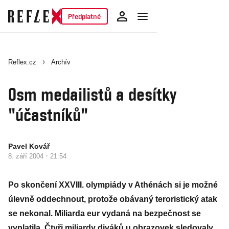
Předplatné
Reflex.cz
Archív
Osm medailistů a desítky
"účastníků"
Pavel Kovář
·
8. září 2004
21:54
Po skončení XXVIII. olympiády v Athénách si je možné
úlevně oddechnout, protože obávaný teroristický atak
se nekonal. Miliarda eur vydaná na bezpečnost se
vyplatila. Čtyři miliardy diváků u obrazovek sledovaly