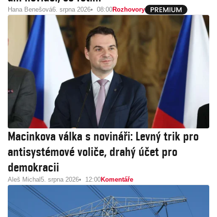
Hana Benešová
6. srpna 2026
08:00
Rozhovory
Macinkova válka s novináři: Levný trik pro
antisystémové voliče, drahý účet pro
demokracii
Aleš Michal
5. srpna 2026
12:00
Komentáře