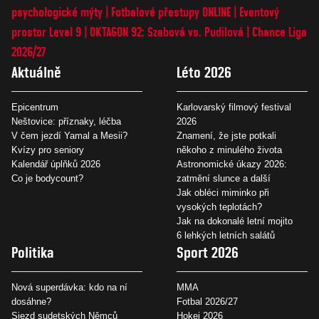
psychologické mýty
Fotbalové přestupy ONLINE
Eventový
prostor Level 9
OKTAGON 92: Szabová vs. Pudilová
Chance Liga
2026/27
Aktuálně
Léto 2026
Epicentrum
Karlovarský filmový festival
Neštovice: příznaky, léčba
2026
V čem jezdí Yamal a Mesii?
Znamení, že jste potkali
Kvízy pro seniory
někoho z minulého života
Kalendář úplňků 2026
Astronomické úkazy 2026:
Co je bodycount?
zatmění slunce a další
Jak obléci miminko při
vysokých teplotách?
Jak na dokonalé letní mojito
6 lehkých letních salátů
Politika
Sport 2026
Nová superdávka: kdo na ní
MMA
dosáhne?
Fotbal 2026/27
Sjezd sudetských Němců
Hokej 2026