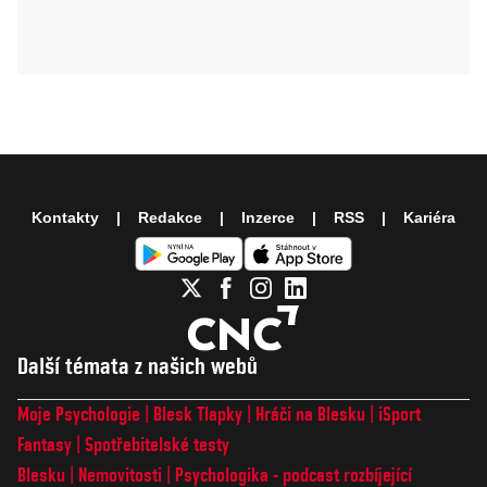
Kontakty
Redakce
Inzerce
RSS
Kariéra
Další témata z našich webů
Moje Psychologie
Blesk Tlapky
Hráči na Blesku
iSport
Fantasy
Spotřebitelské testy
Blesku
Nemovitosti
Psychologika - podcast rozbíjející