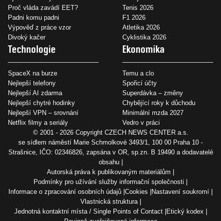
Proč vláda zavádí EET?
Tenis 2026
Padni komu padni
F1 2026
Výpověď z práce vzor
Atletika 2026
Divoký kačer
Cyklistika 2026
Technologie
Ekonomika
SpaceX na burze
Temu a clo
Nejlepší telefony
Spořicí účty
Nejlepší AI zdarma
Superdávka – změny
Nejlepší chytré hodinky
Chybějící roky k důchodu
Nejlepší VPN – srovnání
Minimální mzda 2027
Netflix filmy a seriály
Vedro v práci
© 2001 - 2026 Copyright
CZECH NEWS CENTER a.s.
se sídlem náměstí Marie Schmolkové 3493/1, 100 00 Praha 10 -
Strašnice, IČO: 02346826, zapsána v OR, sp.zn. B 19490 a dodavatelé
obsahu
Autorská práva k publikovaným materiálům
Podmínky pro užívání služby informační společnosti
Informace o zpracování osobních údajů
Cookies
Nastavení soukromí
Vlastnická struktura
Jednotná kontaktní místa / Single Points of Contact
Etický kodex