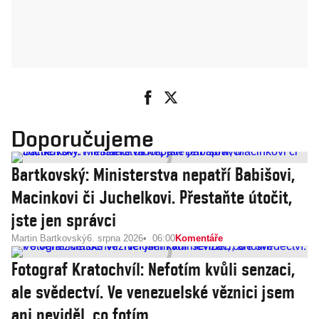
Doporučujeme
Bartkovský: Ministerstva nepatří Babišovi,
Macinkovi či Juchelkovi. Přestaňte útočit,
jste jen správci
Martin Bartkovský
6. srpna 2026
06:00
Komentáře
Fotograf Kratochvíl: Nefotím kvůli senzaci,
ale svědectví. Ve venezuelské věznici jsem
ani neviděl, co fotím