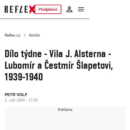
Předplatné
Reflex.cz
Archív
Dílo týdne - Vila J. Alsterna -
Lubomír a Čestmír Šlapetovi,
1939-1940
PETR VOLF
·
2. září 2004
17:05