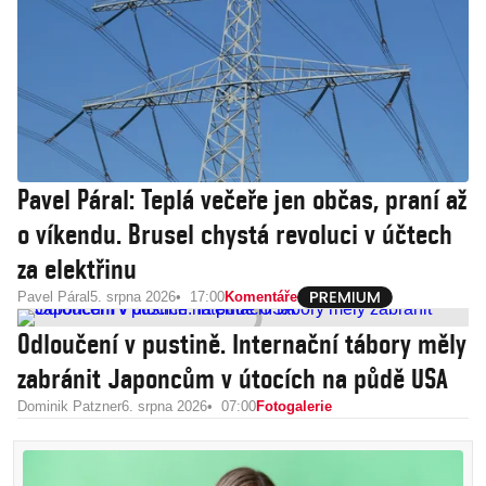
Pavel Páral: Teplá večeře jen občas, praní až
o víkendu. Brusel chystá revoluci v účtech
za elektřinu
Pavel Páral
5. srpna 2026
17:00
Komentáře
Odloučení v pustině. Internační tábory měly
zabránit Japoncům v útocích na půdě USA
Dominik Patzner
6. srpna 2026
07:00
Fotogalerie