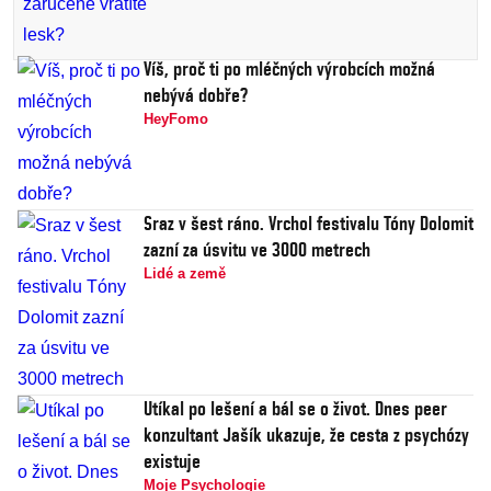
Víš, proč ti po mléčných výrobcích možná
nebývá dobře?
HeyFomo
Sraz v šest ráno. Vrchol festivalu Tóny Dolomit
zazní za úsvitu ve 3000 metrech
Lidé a země
Utíkal po lešení a bál se o život. Dnes peer
konzultant Jašík ukazuje, že cesta z psychózy
existuje
Moje Psychologie