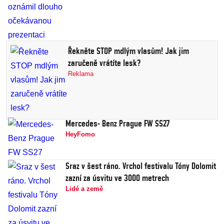
Řekněte STOP mdlým vlasům! Jak jim
zaručeně vrátíte lesk?
Reklama
Mercedes- Benz Prague FW SS27
HeyFomo
Sraz v šest ráno. Vrchol festivalu Tóny Dolomit
zazní za úsvitu ve 3000 metrech
Lidé a země