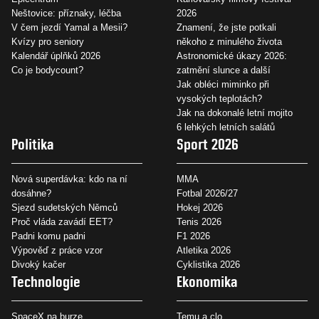
Neštovice: příznaky, léčba
2026
V čem jezdí Yamal a Mesii?
Znamení, že jste potkali
Kvízy pro seniory
někoho z minulého života
Kalendář úplňků 2026
Astronomické úkazy 2026:
Co je bodycount?
zatmění slunce a další
Jak obléci miminko při
vysokých teplotách?
Jak na dokonalé letní mojito
6 lehkých letních salátů
Politika
Sport 2026
Nová superdávka: kdo na ní
MMA
dosáhne?
Fotbal 2026/27
Sjezd sudetských Němců
Hokej 2026
Proč vláda zavádí EET?
Tenis 2026
Padni komu padni
F1 2026
Výpověď z práce vzor
Atletika 2026
Divoký kačer
Cyklistika 2026
Technologie
Ekonomika
SpaceX na burze
Temu a clo