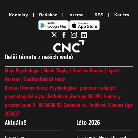
Kontakty
Redakce
Inzerce
RSS
Kariéra
Další témata z našich webů
Moje Psychologie
Blesk Tlapky
Hráči na Blesku
iSport
Fantasy
Spotřebitelské testy
Blesku
Nemovitosti
Psychologika - podcast rozbíjející
psychologické mýty
Fotbalové přestupy ONLINE
Eventový
prostor Level 9
OKTAGON 92: Szabová vs. Pudilová
Chance Liga
2026/27
Aktuálně
Léto 2026
Epicentrum
Karlovarský filmový festival