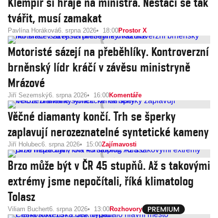
Klempíř si hraje na ministra. Nestačí se tak
tvářit, musí zamakat
Pavlína Horáková
6. srpna 2026
18:00
Prostor X
Motoristé sázejí na přeběhlíky. Kontroverzní
brněnský lídr kráčí v závěsu ministryně
Mrázové
Jiří Sezemský
6. srpna 2026
16:00
Komentáře
Věčné diamanty končí. Trh se šperky
zaplavují nerozeznatelné syntetické kameny
Jiří Holubec
6. srpna 2026
15:00
Zajímavosti
Brzo může být v ČR 45 stupňů. Až s takovými
extrémy jsme nepočítali, říká klimatolog
Tolasz
Viliam Buchert
6. srpna 2026
13:00
Rozhovory