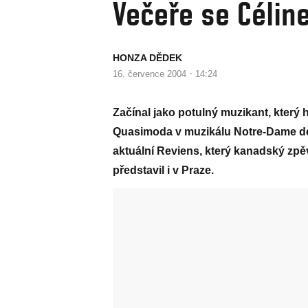
Večeře se Célin
HONZA DĚDEK
·
16. července 2004
14:24
Začínal jako potulný muzikant, který h
Quasimoda v muzikálu Notre-Dame de 
aktuální Reviens, který kanadský zp
představil i v Praze.