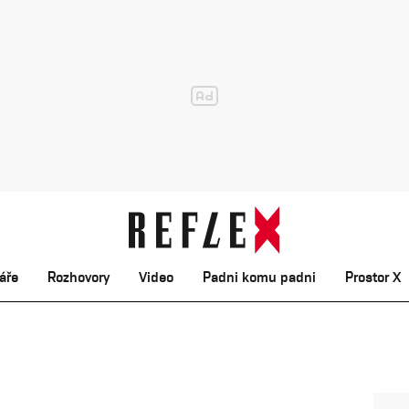
áře
Rozhovory
Video
Padni komu padni
Prostor X