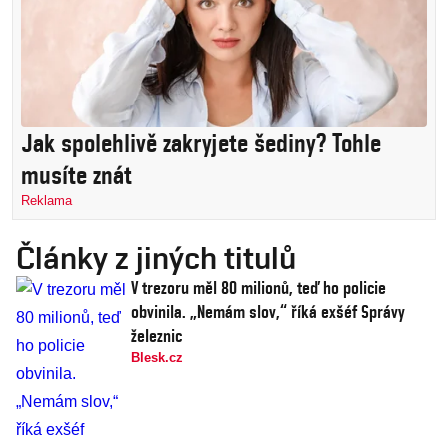
Jak spolehlivě zakryjete šediny? Tohle
musíte znát
Reklama
Články z jiných titulů
V trezoru měl 80 milionů, teď ho policie
obvinila. „Nemám slov,“ říká exšéf Správy
železnic
Blesk.cz