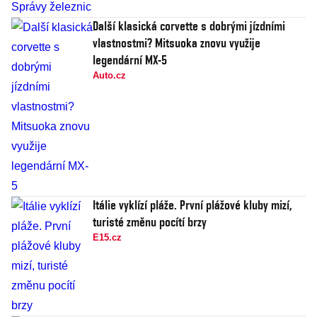
Další klasická corvette s dobrými jízdními
vlastnostmi? Mitsuoka znovu využije
legendární MX-5
Auto.cz
Itálie vyklízí pláže. První plážové kluby mizí,
turisté změnu pocítí brzy
E15.cz