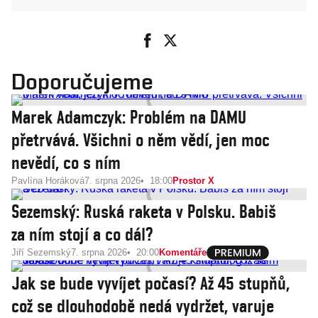
Doporučujeme
Marek Adamczyk: Problém na DAMU
přetrvává. Všichni o něm vědí, jen moc
nevědí, co s ním
Pavlína Horáková
7. srpna 2026
18:00
Prostor X
Sezemský: Ruská raketa v Polsku. Babiš
za ním stojí a co dál?
Jiří Sezemský
7. srpna 2026
20:00
Komentáře
Jak se bude vyvíjet počasí? Až 45 stupňů,
což se dlouhodobě nedá vydržet, varuje