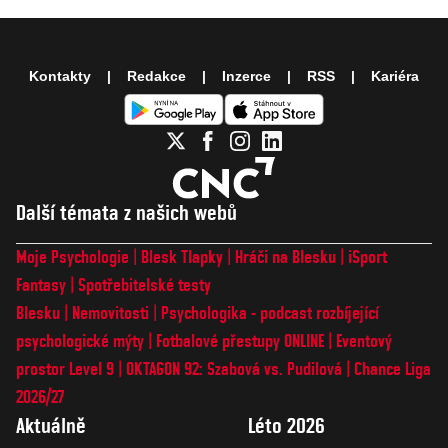
Kontakty
Redakce
Inzerce
RSS
Kariéra
Další témata z našich webů
Moje Psychologie
Blesk Tlapky
Hráči na Blesku
iSport
Fantasy
Spotřebitelské testy
Blesku
Nemovitosti
Psychologika - podcast rozbíjející
psychologické mýty
Fotbalové přestupy ONLINE
Eventový
prostor Level 9
OKTAGON 92: Szabová vs. Pudilová
Chance Liga
2026/27
Aktuálně
Léto 2026