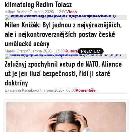
klimatolog Radim Tolasz
Viliam Buchert
7. srpna 2026
12:00
Video
Milan Knížák: Byl jednou z nejvýraznějších,
ale i nejkontroverznějších postav české
umělecké scény
Marek Gregor
7. srpna 2026
13:00
Kultura
Zalužnyj zpochybnil vstup do NATO. Aliance
už je jen iluzí bezpečnosti, řídí ji staré
doktríny
Ekaterina Kanakova
7. srpna 2026
06:00
Komentáře