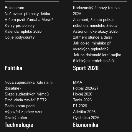
Epicentrum
Karlovarský filmový festival
Neštovice: příznaky, léčba
2026
V čem jezdí Yamal a Mesii?
Znamení, že jste potkali
Kvízy pro seniory
někoho z minulého života
Kalendář úplňků 2026
Astronomické úkazy 2026:
Co je bodycount?
zatmění slunce a další
Jak obléci miminko při
vysokých teplotách?
Jak na dokonalé letní mojito
6 lehkých letních salátů
Politika
Sport 2026
Nová superdávka: kdo na ní
MMA
dosáhne?
Fotbal 2026/27
Sjezd sudetských Němců
Hokej 2026
Proč vláda zavádí EET?
Tenis 2026
Padni komu padni
F1 2026
Výpověď z práce vzor
Atletika 2026
Divoký kačer
Cyklistika 2026
Technologie
Ekonomika