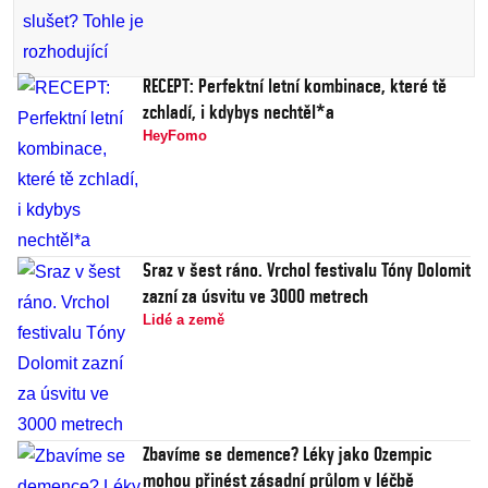
RECEPT: Perfektní letní kombinace, které tě
zchladí, i kdybys nechtěl*a
HeyFomo
Sraz v šest ráno. Vrchol festivalu Tóny Dolomit
zazní za úsvitu ve 3000 metrech
Lidé a země
Zbavíme se demence? Léky jako Ozempic
mohou přinést zásadní průlom v léčbě