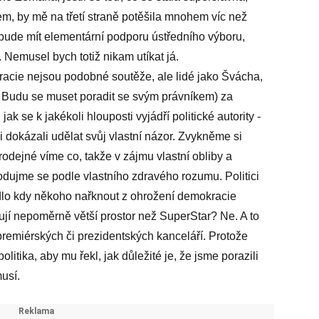
m, by mě na třetí straně potěšila mnohem víc než
bude mít elementární podporu ústředního výboru,
Nemusel bych totiž nikam utíkat já.
acie nejsou podobné soutěže, ale lidé jako Švácha,
mě! Budu se muset poradit se svým právníkem) za
jak se k jakékoli hlouposti vyjádří politické autority -
i dokázali udělat svůj vlastní názor. Zvykněme si
prodejné víme co, takže v zájmu vlastní obliby a
zhodujme se podle vlastního zdravého rozumu. Politici
dlo kdy někoho nařknout z ohrožení demokracie
ují nepoměrně větší prostor než SuperStar? Ne. A to
 premiérských či prezidentských kanceláří. Protože
itika, aby mu řekl, jak důležité je, že jsme porazili
usí.