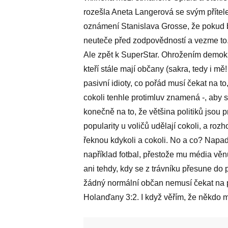
rozešla Aneta Langerová se svým přítele
oznámení Stanislava Grosse, že pokud 
neuteče před zodpovědností a vezme to. 
Ale zpět k SuperStar. Ohrožením demokr
kteří stále mají občany (sakra, tedy i 
pasivní idioty, co pořád musí čekat na to, 
cokoli tenhle protimluv znamená -, aby s
konečně na to, že většina politiků jsou 
popularity u voličů udělají cokoli, a ro
řeknou kdykoli a cokoli. No a co? Napa
například fotbal, přestože mu média věn
ani tehdy, kdy se z trávníku přesune do
žádný normální občan nemusí čekat na pol
Holanďany 3:2. I když věřím, že někdo m