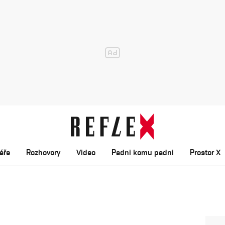
áře
Rozhovory
Video
Padni komu padni
Prostor X