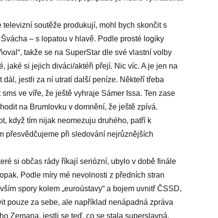
 televizní soutěže produkují, mohl bych skončit s
vácha – s lopatou v hlavě. Podle prosté logiky
val“, takže se na SuperStar dle své vlastní volby
 jaké si jejich diváci/aktéři přejí. Nic víc. A je jen na
dál, jestli za ní utratí další peníze. Někteří třeba
 sms ve víře, že ještě vyhraje Sámer Issa. Ten zase
hodit na Brumlovku v domnění, že ještě zpívá.
t, když tím nijak neomezuju druhého, patří k
om přesvědčujeme při sledování nejrůznějších
eré si občas rády říkají seriózní, ubylo v době finále
opak. Podle míry mé nevolnosti z předních stran
evším spory kolem „euroústavy“ a bojem uvnitř ČSSD,
vit pouze za sebe, ale například nenápadná zpráva
ho Zemana, jestli se teď, co se stala superslavná,