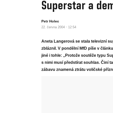
Superstar a de
Petr Holec
·
22. června 2004
12:54
Aneta Langerová se stala televizní su
zbláznil. V pondělní MfD píše v článk
jiné i tohle: „Protože soutěže typu Sup
s nimi musí předstírat souhlas. Činí
zábavu znamená ztrátu voličské přízně