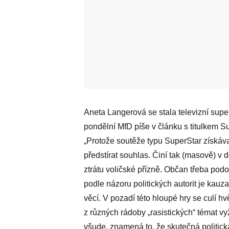
Aneta Langerová se stala televizní super
pondělní MfD píše v článku s titulkem Su
„Protože soutěže typu SuperStar získávaj
předstírat souhlas. Činí tak (masově) 
ztrátu voličské přízně. Občan třeba po
podle názoru politických autorit je kauz
věcí. V pozadí této hloupé hry se culí 
z různých rádoby „rasistických“ témat v
všude, znamená to, že skutečná politick