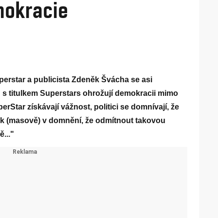
mokracie
perstar a publicista Zdeněk Švácha se asi
u s titulkem Superstars ohrožují demokracii mimo
erStar získávají vážnost, politici se domnívají, že
 tak (masově) v domnění, že odmítnout takovou
..."