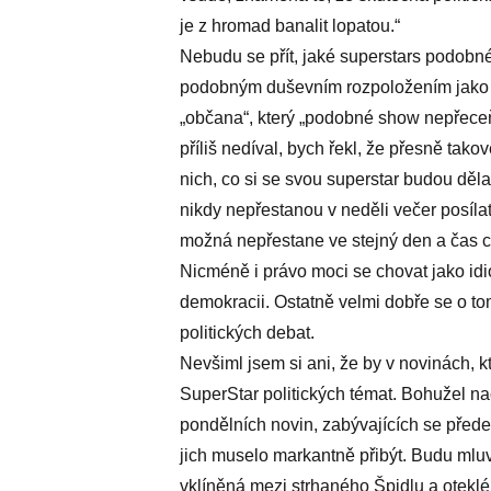
je z hromad banalit lopatou.“
Nebudu se přít, jaké superstars podobné
podobným duševním rozpoložením jako Š
„občana“, který „podobné show nepřeceňo
příliš nedíval, bych řekl, že přesně takové,
nich, co si se svou superstar budou dělat 
nikdy nepřestanou v neděli večer posílat
možná nepřestane ve stejný den a čas c
Nicméně i právo moci se chovat jako idio
demokracii. Ostatně velmi dobře se o t
politických debat.
Nevšiml jsem si ani, že by v novinách, kt
SuperStar politických témat. Bohužel na
pondělních novin, zabývajících se před
jich muselo markantně přibýt. Budu mlu
vklíněná mezi strhaného Špidlu a oteklé