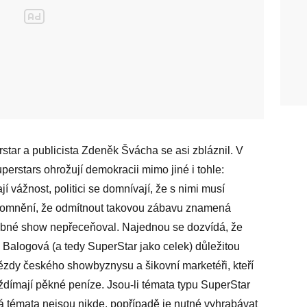
star a publicista Zdeněk Švácha se asi zbláznil. V
perstars ohrožují demokracii mimo jiné i tohle:
í vážnost, politici se domnívají, že s nimi musí
v domnění, že odmítnout takovou zábavu znamená
dobné show nepřeceňoval. Najednou se dozvídá, že
a Balogová (a tedy SuperStar jako celek) důležitou
hvězdy českého showbyznysu a šikovní marketéři, kteří
yždímají pěkné peníze. Jsou-li témata typu SuperStar
á témata nejsou nikde, popřípadě je nutné vyhrabávat