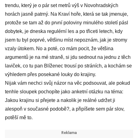
trendu, který je o pár set metrů výš v Novohradských
horách jasně patrný. Na Kraví hoře, která se tak jmenuje,
protože se tam až do první poloviny minulého století pásl
dobytek, je dneska regulérní les a po třiceti letech, kdy
jsem tu byl poprvé, většinu míst nepoznám, jak je stromy
vzaly útokem. No a poté, co mám pocit, že většina
argumentů je na mé straně, si jdu sednout na jednu z těch
laviček, co tu pan Blíženec trousí po stráních, a kochám se
výhledem přes posekané louky do krajiny.
Nijak vám nechci svůj názor na věc podsouvat, ale pokud
tenhle sloupek pochopíte jako anketní otázku na téma:
Jakou krajinu si přejete a nakolik je reálné udržet ji
alespoň v současné podobě?, a připíšete sem pár slov,
potěší mě to.