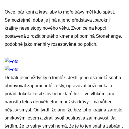
Ovce, pár koní a krav, aby to moře trávy měl kdo spást.
Samozřejmě, doba je jiná a jeho představa „barokní“
krajiny nese stopy nového věku. Zvonice na kopci
postavená z rozštípnutého kmene připomíná Stonehenge,
podobně jako menhiry rozestavěné po polích.
Debatujeme vždycky o tomtéž. Jestli jeho osamělá snaha
obnovovat zapomenuté cesty, opravovat boží muka a
pořád dokola kosit stovky hektarů luk – ve vlhkém jaru
narostlo letos neuvěřitelné množství trávy - má vůbec
nějaký smysl. On tvrdí, že ano, že bez toho krajina zaroste
smrkovým lesem a ztratí svojí pestrost a zajímavost. Já
tvrdím, že to valný smysl nemá, že je to jen snaha zabránit