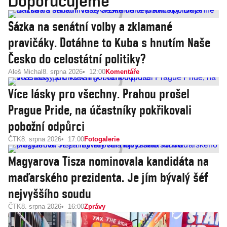
Doporučujeme
Sázka na senátní volby a zklamané
pravičáky. Dotáhne to Kuba s hnutím Naše
Česko do celostátní politiky?
Aleš Michal
8. srpna 2026
12:00
Komentáře
Více lásky pro všechny. Prahou prošel
Prague Pride, na účastníky pokřikovali
pobožní odpůrci
ČTK
8. srpna 2026
17:00
Fotogalerie
Magyarova Tisza nominovala kandidáta na
maďarského prezidenta. Je jím bývalý šéf
nejvyššího soudu
ČTK
8. srpna 2026
16:00
Zprávy