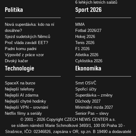
6 lehkých letních salátů
Politika
Sport 2026
Nová superdávka: kdo na ní
MMA
dosáhne?
Fotbal 2026/27
Sjezd sudetských Němců
Hokej 2026
Proč vláda zavádí EET?
Tenis 2026
Padni komu padni
F1 2026
Výpověď z práce vzor
Atletika 2026
Divoký kačer
Cyklistika 2026
Technologie
Ekonomika
SpaceX na burze
Smrt OSVČ
Nejlepší telefony
Spořicí účty
Nejlepší AI zdarma
Superdávka – změny
Nejlepší chytré hodinky
Důchody 2027
Nejlepší VPN – srovnání
Minimální mzda 2027
Netflix filmy a seriály
Senior Pas – slevy
© 2001 - 2026 Copyright
CZECH NEWS CENTER a.s.
se sídlem náměstí Marie Schmolkové 3493/1, 100 00 Praha 10 -
Strašnice, IČO: 02346826, zapsána v OR, sp.zn. B 19490 a dodavatelé