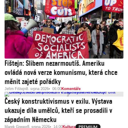
Fištejn: Slibem nezarmoutíš. Ameriku
ovládá nová verze komunismu, která chce
měnit zajeté pořádky
Jefim Fištejn
8. srpna 2026
06:00
Komentáře
Český konstruktivismus v exilu. Výstava
ukazuje díla umělců, kteří se prosadili v
západním Německu
Marek Gregor
8. srpna 2026
14:00
Kultura