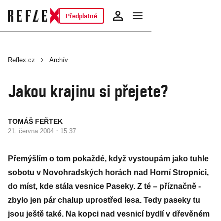
Předplatné
Reflex.cz
Archív
Jakou krajinu si přejete?
TOMÁŠ FEŘTEK
·
21. června 2004
15:37
Přemýšlím o tom pokaždé, když vystoupám jako tuhle
sobotu v Novohradských horách nad Horní Stropnici,
do míst, kde stála vesnice Paseky. Z té – příznačně -
zbylo jen pár chalup uprostřed lesa. Tedy paseky tu
jsou ještě také. Na kopci nad vesnicí bydlí v dřevěném