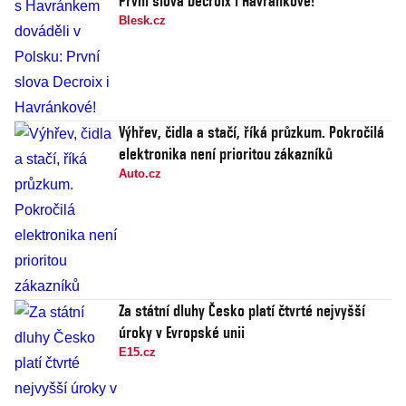
První slova Decroix i Havránkové!
Blesk.cz
Výhřev, čidla a stačí, říká průzkum. Pokročilá
elektronika není prioritou zákazníků
Auto.cz
Za státní dluhy Česko platí čtvrté nejvyšší
úroky v Evropské unii
E15.cz