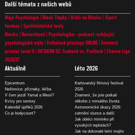
Další témata z našich webů
Moje Psychologie
Blesk Tlapky
Hráči na Blesku
iSport
Fantasy
Spotřebitelské testy
Blesku
Nemovitosti
Psychologika - podcast rozbíjející
psychologické mýty
Fotbalové přestupy ONLINE
Eventový
prostor Level 9
OKTAGON 92: Szabová vs. Pudilová
Chance Liga
2026/27
Aktuálně
Léto 2026
Epicentrum
Karlovarský filmový festival
Neštovice: příznaky, léčba
2026
V čem jezdí Yamal a Mesii?
Znamení, že jste potkali
Kvízy pro seniory
někoho z minulého života
Kalendář úplňků 2026
Astronomické úkazy 2026:
Co je bodycount?
zatmění slunce a další
Jak obléci miminko při
vysokých teplotách?
Jak na dokonalé letní mojito