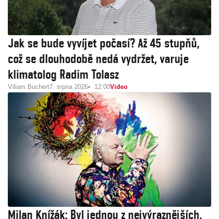
Jak se bude vyvíjet počasí? Až 45 stupňů,
což se dlouhodobě nedá vydržet, varuje
klimatolog Radim Tolasz
Viliam Buchert
7. srpna 2026
12:00
Video
Milan Knížák: Byl jednou z nejvýraznějších,