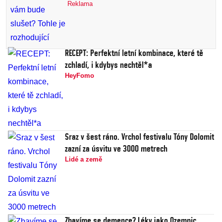
Reklama
RECEPT: Perfektní letní kombinace, které tě
zchladí, i kdybys nechtěl*a
HeyFomo
Sraz v šest ráno. Vrchol festivalu Tóny Dolomit
zazní za úsvitu ve 3000 metrech
Lidé a země
Zbavíme se demence? Léky jako Ozempic