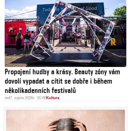
Propojení hudby a krásy. Beauty zóny vám
dovolí vypadat a cítit se dobře i během
několikadenních festivalů
red
7. srpna 2026
16:00
Kultura