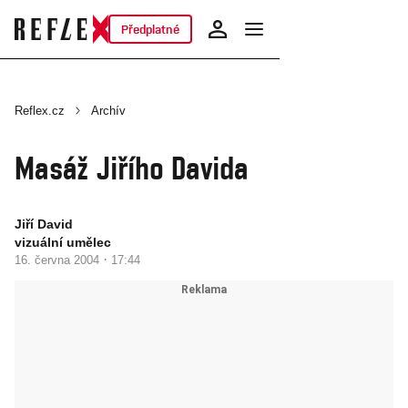
Předplatné
Reflex.cz
Archív
Masáž Jiřího Davida
Jiří David
vizuální umělec
·
16. června 2004
17:44