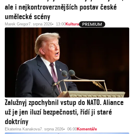
ale i nejkontroverznějších postav české
umělecké scény
Marek Gregor
7. srpna 2026
13:00
Kultura
Zalužnyj zpochybnil vstup do NATO. Aliance
už je jen iluzí bezpečnosti, řídí ji staré
doktríny
Ekaterina Kanakova
7. srpna 2026
06:00
Komentáře