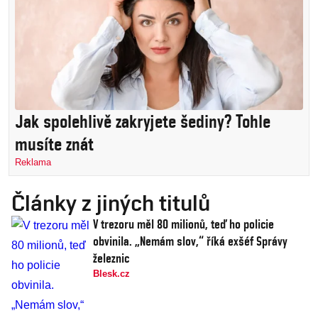
Jak spolehlivě zakryjete šediny? Tohle
musíte znát
Reklama
Články z jiných titulů
V trezoru měl 80 milionů, teď ho policie
obvinila. „Nemám slov,“ říká exšéf Správy
železnic
Blesk.cz