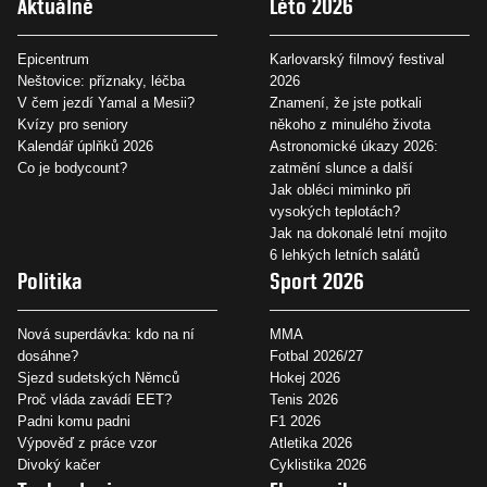
Aktuálně
Léto 2026
Epicentrum
Karlovarský filmový festival
Neštovice: příznaky, léčba
2026
V čem jezdí Yamal a Mesii?
Znamení, že jste potkali
Kvízy pro seniory
někoho z minulého života
Kalendář úplňků 2026
Astronomické úkazy 2026:
Co je bodycount?
zatmění slunce a další
Jak obléci miminko při
vysokých teplotách?
Jak na dokonalé letní mojito
6 lehkých letních salátů
Politika
Sport 2026
Nová superdávka: kdo na ní
MMA
dosáhne?
Fotbal 2026/27
Sjezd sudetských Němců
Hokej 2026
Proč vláda zavádí EET?
Tenis 2026
Padni komu padni
F1 2026
Výpověď z práce vzor
Atletika 2026
Divoký kačer
Cyklistika 2026