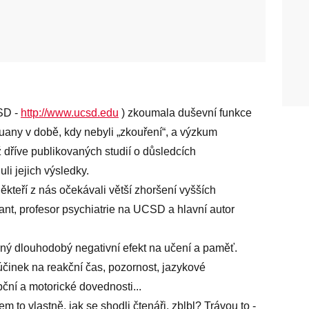
CSD -
http://www.ucsd.edu
) zkoumala duševní funkce
uany v době, kdy nebyli „zkouření“, a výzkum
ž dříve publikovaných studií o důsledcích
i jejich výsledky.
teří z nás očekávali větší zhoršení vyšších
Grant, profesor psychiatrie na UCSD a hlavní autor
ný dlouhodobý negativní efekt na učení a paměť.
inek na reakční čas, pozornost, jazykové
ční a motorické dovednosti...
m to vlastně, jak se shodli čtenáři, zblbl? Trávou to -