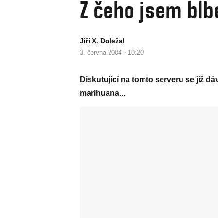
Z čeho jsem blb
Jiří X. Doležal
·
3. června 2004
10:20
Diskutující na tomto serveru se již dáv
marihuana...