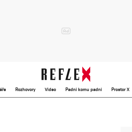
áře
Rozhovory
Video
Padni komu padni
Prostor X