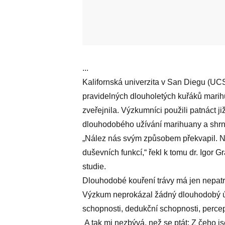
...
Kalifornská univerzita v San Diegu (U
pravidelných dlouholetých kuřáků marih
zveřejnila. Výzkumníci použili patnáct ji
dlouhodobého užívání marihuany a shrnul
„Nález nás svým způsobem překvapil. Něk
duševních funkcí,“ řekl k tomu dr. Igor 
studie.
Dlouhodobé kouření trávy má jen nepatr
Výzkum neprokázal žádný dlouhodobý úč
schopnosti, dedukční schopnosti, percep
A tak mi nezbývá, než se ptát: Z čeho jse