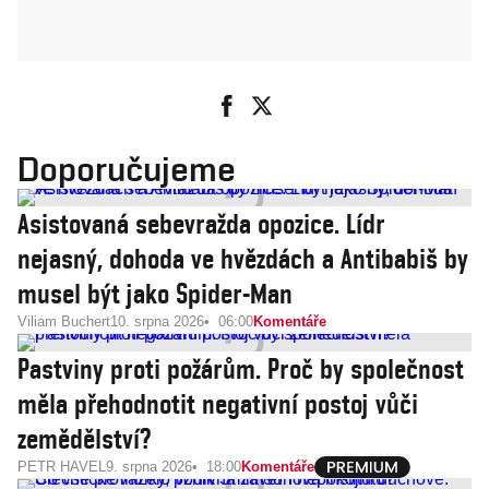
Doporučujeme
Asistovaná sebevražda opozice. Lídr
nejasný, dohoda ve hvězdách a Antibabiš by
musel být jako Spider-Man
Viliam Buchert
10. srpna 2026
06:00
Komentáře
Pastviny proti požárům. Proč by společnost
měla přehodnotit negativní postoj vůči
zemědělství?
PETR HAVEL
9. srpna 2026
18:00
Komentáře