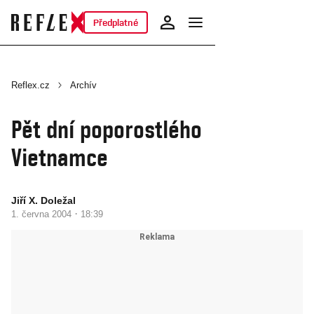
Předplatné
Reflex.cz
Archív
Pět dní poporostlého
Vietnamce
Jiří X. Doležal
·
1. června 2004
18:39