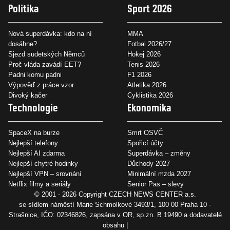
Politika
Sport 2026
Nová superdávka: kdo na ní
MMA
dosáhne?
Fotbal 2026/27
Sjezd sudetských Němců
Hokej 2026
Proč vláda zavádí EET?
Tenis 2026
Padni komu padni
F1 2026
Výpověď z práce vzor
Atletika 2026
Divoký kačer
Cyklistika 2026
Technologie
Ekonomika
SpaceX na burze
Smrt OSVČ
Nejlepší telefony
Spořicí účty
Nejlepší AI zdarma
Superdávka – změny
Nejlepší chytré hodinky
Důchody 2027
Nejlepší VPN – srovnání
Minimální mzda 2027
Netflix filmy a seriály
Senior Pas – slevy
© 2001 - 2026 Copyright
CZECH NEWS CENTER a.s.
se sídlem náměstí Marie Schmolkové 3493/1, 100 00 Praha 10 -
Strašnice, IČO: 02346826, zapsána v OR, sp.zn. B 19490 a dodavatelé
obsahu