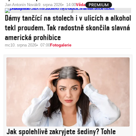
Jan Antonín Novák
9. srpna 2026
14:00
Věda
Dámy tančící na stolech i v ulicích a alkohol
tekl proudem. Tak radostně skončila slavná
americká prohibice
mc
10. srpna 2026
07:00
Fotogalerie
Jak spolehlivě zakryjete šediny? Tohle