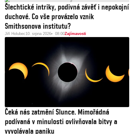
Šlechtické intriky, podivná závěť i nepokojní
duchové. Co vše provázelo vznik
Smithsonova institutu?
Jiří Holubec
10. srpna 2026
08:00
Zajímavosti
Čeká nás zatmění Slunce. Mimořádná
podívaná v minulosti ovlivňovala bitvy a
vyvolávala paniku