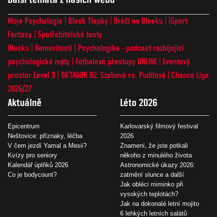
Moje Psychologie
Blesk Tlapky
Hráči na Blesku
iSport
Fantasy
Spotřebitelské testy
Blesku
Nemovitosti
Psychologika - podcast rozbíjející
psychologické mýty
Fotbalové přestupy ONLINE
Eventový
prostor Level 9
OKTAGON 92: Szabová vs. Pudilová
Chance Liga
2026/27
Aktuálně
Léto 2026
Epicentrum
Karlovarský filmový festival
Neštovice: příznaky, léčba
2026
V čem jezdí Yamal a Mesii?
Znamení, že jste potkali
Kvízy pro seniory
někoho z minulého života
Kalendář úplňků 2026
Astronomické úkazy 2026:
Co je bodycount?
zatmění slunce a další
Jak obléci miminko při
vysokých teplotách?
Jak na dokonalé letní mojito
6 lehkých letních salátů