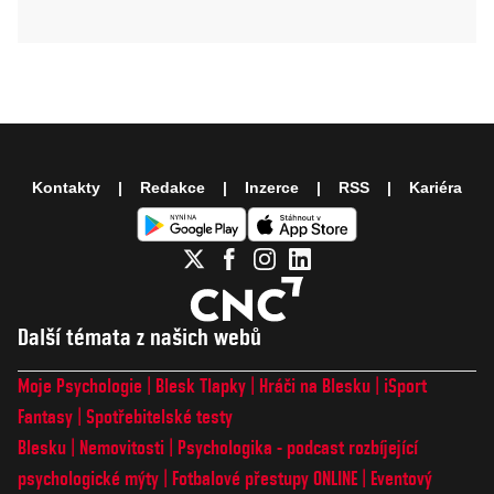
Kontakty
Redakce
Inzerce
RSS
Kariéra
Další témata z našich webů
Moje Psychologie
Blesk Tlapky
Hráči na Blesku
iSport
Fantasy
Spotřebitelské testy
Blesku
Nemovitosti
Psychologika - podcast rozbíjející
psychologické mýty
Fotbalové přestupy ONLINE
Eventový