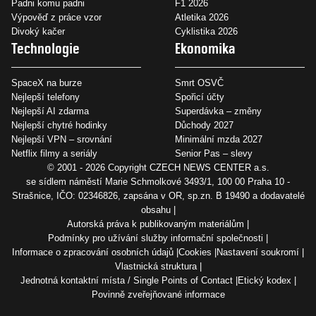
Padni komu padni
F1 2026
Výpověď z práce vzor
Atletika 2026
Divoký kačer
Cyklistika 2026
Technologie
Ekonomika
SpaceX na burze
Smrt OSVČ
Nejlepší telefony
Spořicí účty
Nejlepší AI zdarma
Superdávka – změny
Nejlepší chytré hodinky
Důchody 2027
Nejlepší VPN – srovnání
Minimální mzda 2027
Netflix filmy a seriály
Senior Pas – slevy
© 2001 - 2026 Copyright
CZECH NEWS CENTER a.s.
se sídlem náměstí Marie Schmolkové 3493/1, 100 00 Praha 10 -
Strašnice, IČO: 02346826, zapsána v OR, sp.zn. B 19490 a dodavatelé
obsahu
Autorská práva k publikovaným materiálům
Podmínky pro užívání služby informační společnosti
Informace o zpracování osobních údajů
Cookies
Nastavení soukromí
Vlastnická struktura
Jednotná kontaktní místa / Single Points of Contact
Etický kodex
Povinně zveřejňované informace