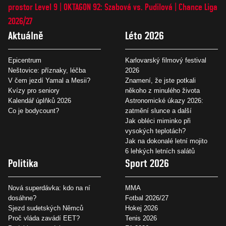
prostor Level 9
OKTAGON 92: Szabová vs. Pudilová
Chance Liga
2026/27
Aktuálně
Léto 2026
Epicentrum
Karlovarský filmový festival
Neštovice: příznaky, léčba
2026
V čem jezdí Yamal a Mesii?
Znamení, že jste potkali
Kvízy pro seniory
někoho z minulého života
Kalendář úplňků 2026
Astronomické úkazy 2026:
Co je bodycount?
zatmění slunce a další
Jak obléci miminko při
vysokých teplotách?
Jak na dokonalé letní mojito
6 lehkých letních salátů
Politika
Sport 2026
Nová superdávka: kdo na ní
MMA
dosáhne?
Fotbal 2026/27
Sjezd sudetských Němců
Hokej 2026
Proč vláda zavádí EET?
Tenis 2026