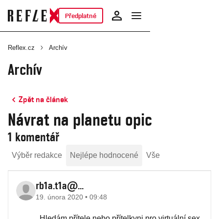
Předplatné
Reflex.cz
Archív
Archív
Zpět na článek
Návrat na planetu opic
1 komentář
Výběr redakce
Nejlépe hodnocené
Vše
rb1a.t1a@...
19. února 2020 • 09:48
Hledám přítele nebo přítelkyni pro virtuální sex.