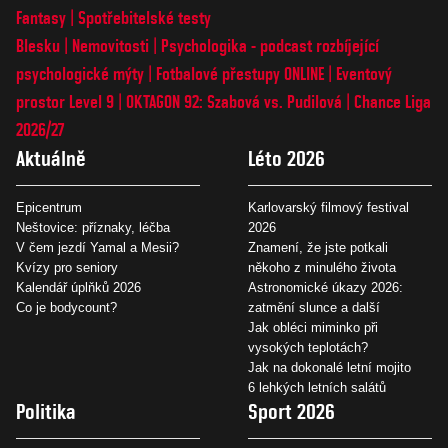
Fantasy
Spotřebitelské testy
Blesku
Nemovitosti
Psychologika - podcast rozbíjející
psychologické mýty
Fotbalové přestupy ONLINE
Eventový
prostor Level 9
OKTAGON 92: Szabová vs. Pudilová
Chance Liga
2026/27
Aktuálně
Léto 2026
Epicentrum
Karlovarský filmový festival
Neštovice: příznaky, léčba
2026
V čem jezdí Yamal a Mesii?
Znamení, že jste potkali
Kvízy pro seniory
někoho z minulého života
Kalendář úplňků 2026
Astronomické úkazy 2026:
Co je bodycount?
zatmění slunce a další
Jak obléci miminko při
vysokých teplotách?
Jak na dokonalé letní mojito
6 lehkých letních salátů
Politika
Sport 2026