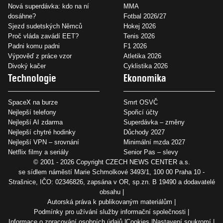
Nová superdávka: kdo na ní
MMA
dosáhne?
Fotbal 2026/27
Sjezd sudetských Němců
Hokej 2026
Proč vláda zavádí EET?
Tenis 2026
Padni komu padni
F1 2026
Výpověď z práce vzor
Atletika 2026
Divoký kačer
Cyklistika 2026
Technologie
Ekonomika
SpaceX na burze
Smrt OSVČ
Nejlepší telefony
Spořicí účty
Nejlepší AI zdarma
Superdávka – změny
Nejlepší chytré hodinky
Důchody 2027
Nejlepší VPN – srovnání
Minimální mzda 2027
Netflix filmy a seriály
Senior Pas – slevy
© 2001 - 2026 Copyright
CZECH NEWS CENTER a.s.
se sídlem náměstí Marie Schmolkové 3493/1, 100 00 Praha 10 -
Strašnice, IČO: 02346826, zapsána v OR, sp.zn. B 19490 a dodavatelé
obsahu
Autorská práva k publikovaným materiálům
Podmínky pro užívání služby informační společnosti
Informace o zpracování osobních údajů
Cookies
Nastavení soukromí